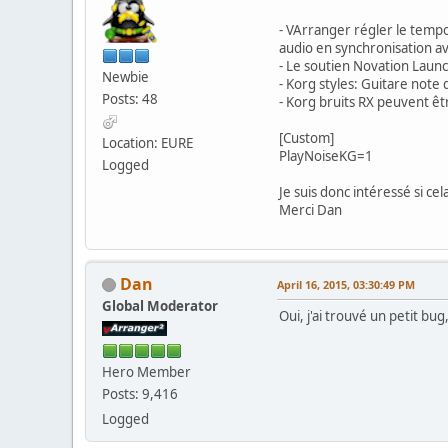
- VArranger régler le tempo 
audio en synchronisation av
- Le soutien Novation Launc
Newbie
- Korg styles: Guitare not
Posts: 48
- Korg bruits RX peuvent être
[Custom]
Location: EURE
PlayNoiseKG=1
Logged
Je suis donc intéressé si ce
Merci Dan
Dan
April 16, 2015, 03:30:49 PM
Global Moderator
Oui, j'ai trouvé un petit bu
Hero Member
Posts: 9,416
Logged