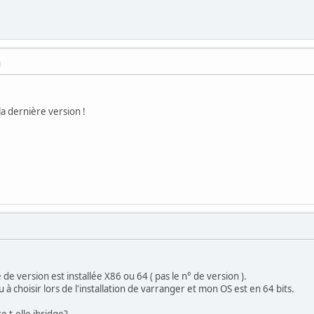
M
la dernière version !
e version est installée X86 ou 64 ( pas le n° de version ).
 à choisir lors de l'installation de varranger et mon OS est en 64 bits.
re t-elle jbridge?