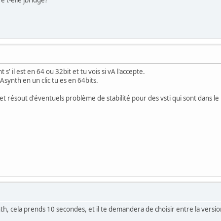
 s' il est en 64 ou 32bit et tu vois si vA l'accepte.
u vAsynth en un clic tu es en 64bits.
 et résout d'éventuels problème de stabilité pour des vsti qui sont dans 
 synth, cela prends 10 secondes, et il te demandera de choisir entre la versi