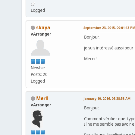
Logged
skaya
September 23, 2015, 09:01:13 P
vArranger
Bonjour,
je suis intéressé aussi pour 
Merci !
Newbie
Posts: 20
Logged
Meril
January 10, 2016, 05:38:58 AM
vArranger
Bonjour,
Comment vérifier quel type d
Il ne me semble pas avoir eu
Par ailleurs, l'application gè