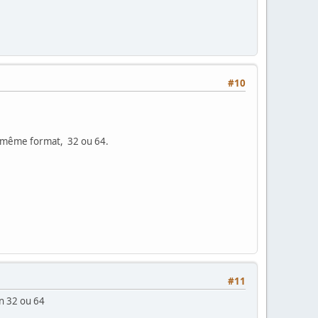
#10
le même format, 32 ou 64.
#11
on 32 ou 64