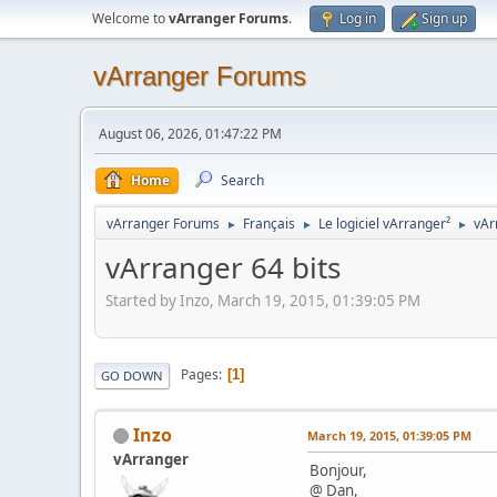
Welcome to
vArranger Forums
.
Log in
Sign up
vArranger Forums
August 06, 2026, 01:47:22 PM
Home
Search
vArranger Forums
Français
Le logiciel vArranger²
vAr
►
►
►
vArranger 64 bits
Started by Inzo, March 19, 2015, 01:39:05 PM
Pages
1
GO DOWN
Inzo
March 19, 2015, 01:39:05 PM
vArranger
Bonjour,
@ Dan,