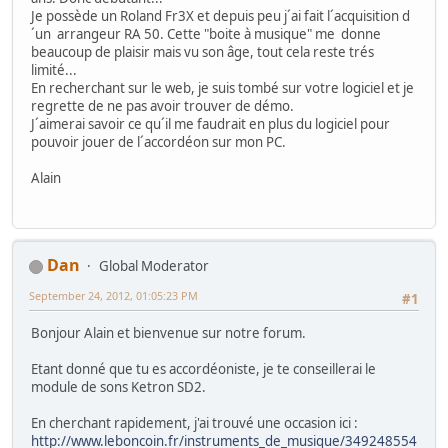
Je possède un Roland Fr3X et depuis peu j´ai fait l´acquisition d
´un arrangeur RA 50. Cette "boite à musique" me donne
beaucoup de plaisir mais vu son âge, tout cela reste trés
limité...
En recherchant sur le web, je suis tombé sur votre logiciel et je
regrette de ne pas avoir trouver de démo.
J´aimerai savoir ce qu´il me faudrait en plus du logiciel pour
pouvoir jouer de l´accordéon sur mon PC.
Alain
Dan
Global Moderator
September 24, 2012, 01:05:23 PM
#1
Bonjour Alain et bienvenue sur notre forum.
Etant donné que tu es accordéoniste, je te conseillerai le
module de sons Ketron SD2.
En cherchant rapidement, j'ai trouvé une occasion ici :
http://www.leboncoin.fr/instruments_de_musique/349248554