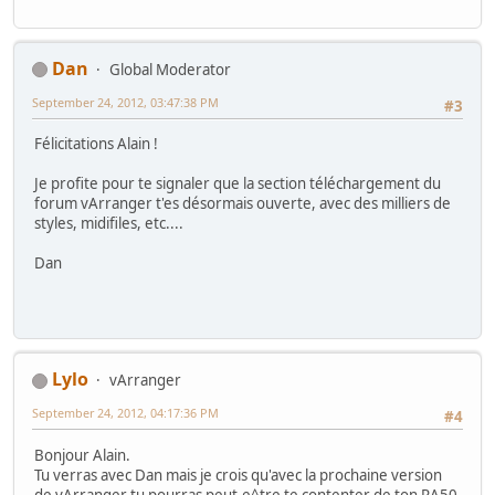
Dan
Global Moderator
September 24, 2012, 03:47:38 PM
#3
Félicitations Alain !
Je profite pour te signaler que la section téléchargement du
forum vArranger t'es désormais ouverte, avec des milliers de
styles, midifiles, etc....
Dan
Lylo
vArranger
September 24, 2012, 04:17:36 PM
#4
Bonjour Alain.
Tu verras avec Dan mais je crois qu'avec la prochaine version
de vArranger tu pourras peut-e^tre te contenter de ton RA50