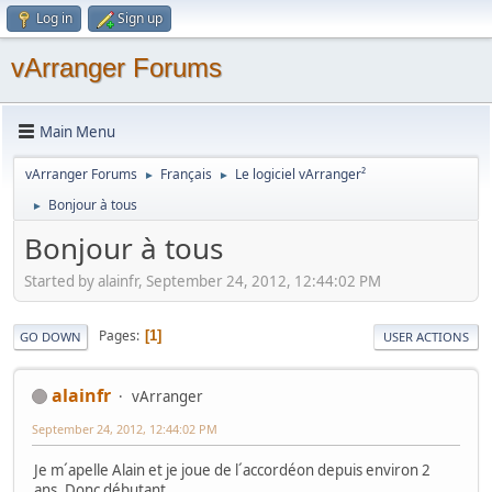
Log in
Sign up
vArranger Forums
Main Menu
vArranger Forums
Français
Le logiciel vArranger²
►
►
Bonjour à tous
►
Bonjour à tous
Started by alainfr, September 24, 2012, 12:44:02 PM
Pages
1
GO DOWN
USER ACTIONS
alainfr
vArranger
September 24, 2012, 12:44:02 PM
Je m´apelle Alain et je joue de l´accordéon depuis environ 2
ans. Donc débutant...