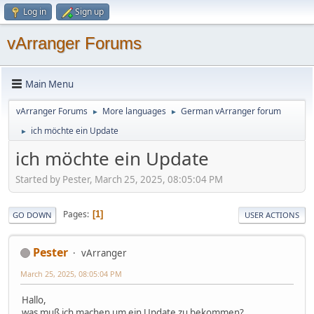
Log in
Sign up
vArranger Forums
Main Menu
vArranger Forums
More languages
German vArranger forum
►
►
ich möchte ein Update
►
ich möchte ein Update
Started by Pester, March 25, 2025, 08:05:04 PM
Pages
1
GO DOWN
USER ACTIONS
Pester
vArranger
March 25, 2025, 08:05:04 PM
Hallo,
was muß ich machen um ein Update zu bekommen?