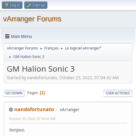
Log in
Sign up
vArranger Forums
Main Menu
vArranger Forums
Français
Le logiciel vArranger²
►
►
GM Halion Sonic 3
►
GM Halion Sonic 3
Started by nandofortunato, October 25, 2022, 07:04:42 AM
Pages
1
GO DOWN
USER ACTIONS
nandofortunato
vArranger
October 25, 2022, 07:04:42 AM
bonjour,