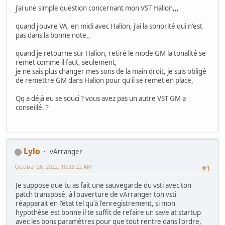
j'ai une simple question concernant mon VST Halion,,,
quand j'ouvre VA, en midi avec Halion, j'ai la sonorité qui n'est
pas dans la bonne note,,
quand je retourne sur Halion, retiré le mode GM la tonalité se
remet comme il faut, seulement,
je ne sais plus changer mes sons de la main droit, je suis obligé
de remettre GM dans Halion pour qu'il se remet en place,
Qq a déjà eu se souci ? vous avez pas un autre VST GM a
conseillé. ?
Lylo
vArranger
October 26, 2022, 10:33:22 AM
#1
Je suppose que tu as fait une sauvegarde du vsti avec ton
patch transposé, à l'ouverture de vArranger ton vsti
réapparait en l'état tel qu'à l'enregistrement, si mon
hypothèse est bonne il te suffit de refaire un save at startup
avec les bons paramètres pour que tout rentre dans l'ordre,