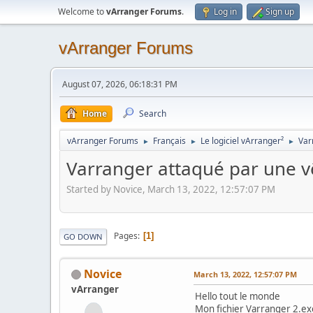
Welcome to
vArranger Forums
.
Log in
Sign up
vArranger Forums
August 07, 2026, 06:18:31 PM
Home
Search
vArranger Forums
Français
Le logiciel vArranger²
Var
►
►
►
Varranger attaqué par une v
Started by Novice, March 13, 2022, 12:57:07 PM
Pages
1
GO DOWN
Novice
March 13, 2022, 12:57:07 PM
vArranger
Hello tout le monde
Mon fichier Varranger 2.ex