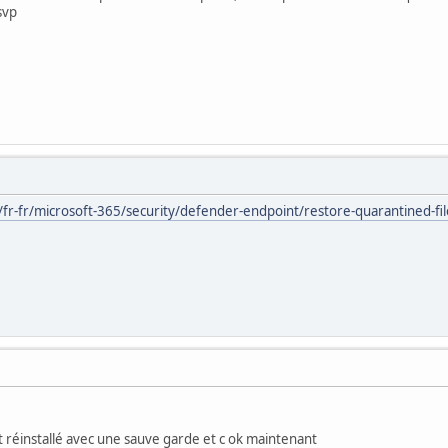
svp
/fr-fr/microsoft-365/security/defender-endpoint/restore-quarantined-fil
e et réinstallé avec une sauve garde et c ok maintenant