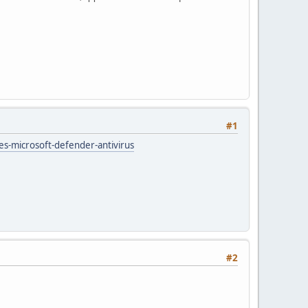
#1
es-microsoft-defender-antivirus
#2