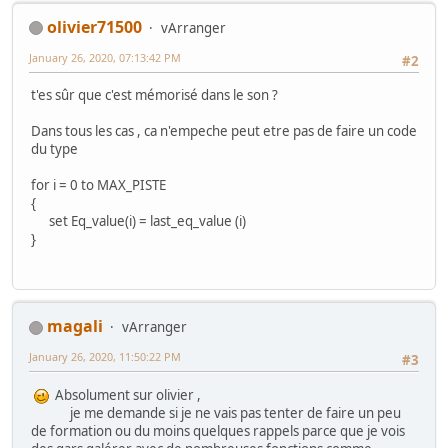
olivier71500
vArranger
January 26, 2020, 07:13:42 PM
#2
t'es sûr que c'est mémorisé dans le son ?
Dans tous les cas , ca n'empeche peut etre pas de faire un code
du type
for i = 0 to MAX_PISTE
{
set Eq_value(i) = last_eq_value (i)
}
magali
vArranger
January 26, 2020, 11:50:22 PM
#3
Absolument sur olivier ,
je me demande si je ne vais pas tenter de faire un peu
de formation ou du moins quelques rappels parce que je vois