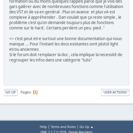
formation ou du moins quelques rappels parce que je vois des
gars galérer avec de nombreuses fonctions comme l'utilisation
des VST et de va en genéral . Plus on avance et plus vA est
complexe à appréhender . Dan voulait que ça reste simple , le
problème c'est qu'on demande toujours plus de fonctions
comme sur le hard . Certains perdent un peu pied ."
=> c'est peut etre surtout une bonne documentation qui nous
manque ... Pour l'instant les docs existantes sont plutot light
et/ou anciennes
Si le forum doit remplacer la doc , cela implique la necessité de
regrouper les infos dans une catégorie "tuto"
Pages
1
GO UP
USER ACTIONS
|
|
Help
Terms and Rules
Go Up ▲
,
SMF 2.1.7 © 2026
Simple Machines