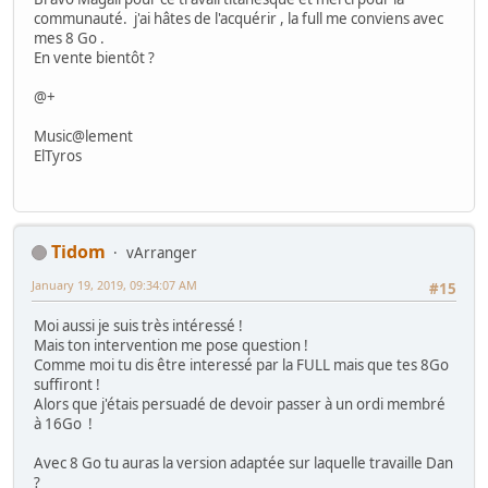
communauté. j'ai hâtes de l'acquérir , la full me conviens avec
mes 8 Go .
En vente bientôt ?
@+
Music@lement
ElTyros
Tidom
vArranger
January 19, 2019, 09:34:07 AM
#15
Moi aussi je suis très intéressé !
Mais ton intervention me pose question !
Comme moi tu dis être interessé par la FULL mais que tes 8Go
suffiront !
Alors que j'étais persuadé de devoir passer à un ordi membré
à 16Go !
Avec 8 Go tu auras la version adaptée sur laquelle travaille Dan
?