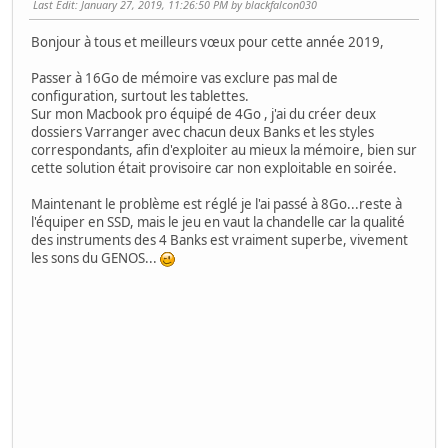
Last Edit
: January 27, 2019, 11:26:50 PM by blackfalcon030
Bonjour à tous et meilleurs vœux pour cette année 2019,
Passer à 16Go de mémoire vas exclure pas mal de
configuration, surtout les tablettes.
Sur mon Macbook pro équipé de 4Go , j'ai du créer deux
dossiers Varranger avec chacun deux Banks et les styles
correspondants, afin d'exploiter au mieux la mémoire, bien sur
cette solution était provisoire car non exploitable en soirée.
Maintenant le problème est réglé je l'ai passé à 8Go...reste à
l'équiper en SSD, mais le jeu en vaut la chandelle car la qualité
des instruments des 4 Banks est vraiment superbe, vivement
les sons du GENOS...