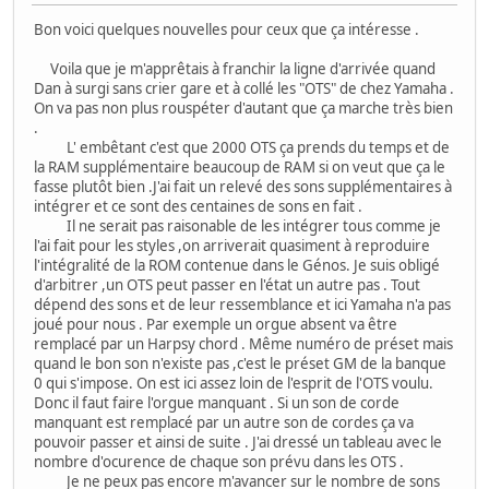
Bon voici quelques nouvelles pour ceux que ça intéresse .
Voila que je m'apprêtais à franchir la ligne d'arrivée quand
Dan à surgi sans crier gare et à collé les "OTS" de chez Yamaha .
On va pas non plus rouspéter d'autant que ça marche très bien
.
L' embêtant c'est que 2000 OTS ça prends du temps et de
la RAM supplémentaire beaucoup de RAM si on veut que ça le
fasse plutôt bien .J'ai fait un relevé des sons supplémentaires à
intégrer et ce sont des centaines de sons en fait .
Il ne serait pas raisonable de les intégrer tous comme je
l'ai fait pour les styles ,on arriverait quasiment à reproduire
l'intégralité de la ROM contenue dans le Génos. Je suis obligé
d'arbitrer ,un OTS peut passer en l'état un autre pas . Tout
dépend des sons et de leur ressemblance et ici Yamaha n'a pas
joué pour nous . Par exemple un orgue absent va être
remplacé par un Harpsy chord . Même numéro de préset mais
quand le bon son n'existe pas ,c'est le préset GM de la banque
0 qui s'impose. On est ici assez loin de l'esprit de l'OTS voulu.
Donc il faut faire l'orgue manquant . Si un son de corde
manquant est remplacé par un autre son de cordes ça va
pouvoir passer et ainsi de suite . J'ai dressé un tableau avec le
nombre d'ocurence de chaque son prévu dans les OTS .
Je ne peux pas encore m'avancer sur le nombre de sons