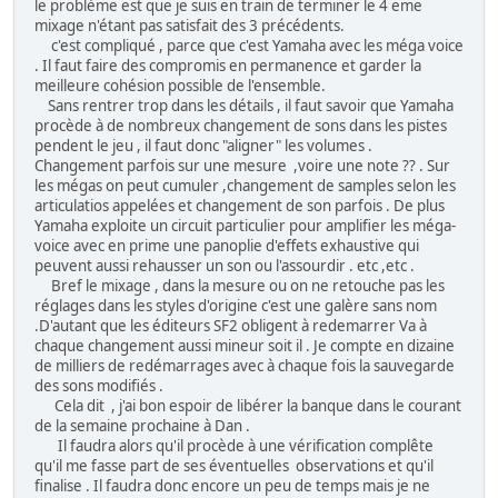
le problème est que je suis en train de terminer le 4 eme
mixage n'étant pas satisfait des 3 précédents.
c'est compliqué , parce que c'est Yamaha avec les méga voice
. Il faut faire des compromis en permanence et garder la
meilleure cohésion possible de l'ensemble.
Sans rentrer trop dans les détails , il faut savoir que Yamaha
procède à de nombreux changement de sons dans les pistes
pendent le jeu , il faut donc "aligner" les volumes .
Changement parfois sur une mesure ,voire une note ?? . Sur
les mégas on peut cumuler ,changement de samples selon les
articulatios appelées et changement de son parfois . De plus
Yamaha exploite un circuit particulier pour amplifier les méga-
voice avec en prime une panoplie d'effets exhaustive qui
peuvent aussi rehausser un son ou l'assourdir . etc ,etc .
Bref le mixage , dans la mesure ou on ne retouche pas les
réglages dans les styles d'origine c'est une galère sans nom
.D'autant que les éditeurs SF2 obligent à redemarrer Va à
chaque changement aussi mineur soit il . Je compte en dizaine
de milliers de redémarrages avec à chaque fois la sauvegarde
des sons modifiés .
Cela dit , j'ai bon espoir de libérer la banque dans le courant
de la semaine prochaine à Dan .
Il faudra alors qu'il procède à une vérification complête
qu'il me fasse part de ses éventuelles observations et qu'il
finalise . Il faudra donc encore un peu de temps mais je ne