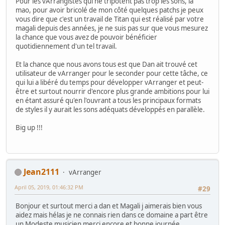
Pour les vArrangistes qui ne tripotent pas trop les sons, la
mao, pour avoir bricolé de mon côté quelques patchs je peux
vous dire que c'est un travail de Titan qui est réalisé par votre
magali depuis des années, je ne suis pas sur que vous mesurez
la chance que vous avez de pouvoir bénéficier
quotidiennement d'un tel travail.
Et la chance que nous avons tous est que Dan ait trouvé cet
utilisateur de vArranger pour le seconder pour cette tâche, ce
qui lui a libéré du temps pour développer vArranger et peut-
être et surtout nourrir d'encore plus grande ambitions pour lui
en étant assuré qu'en l'ouvrant a tous les principaux formats
de styles il y aurait les sons adéquats développés en parallèle.
Big up !!!
Jean2111
vArranger
April 05, 2019, 01:46:32 PM
#29
Bonjour et surtout merci a dan et Magali j aimerais bien vous
aidez mais hélas je ne connais rien dans ce domaine a part être
un Modeste musicien merci encore et bonne journée