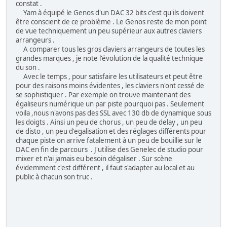
constat .
Yam à équipé le Genos d'un DAC 32 bits c'est qu'ils doivent
être conscient de ce problème . Le Genos reste de mon point
de vue techniquement un peu supérieur aux autres claviers
arrangeurs .
A comparer tous les gros claviers arrangeurs de toutes les
grandes marques , je note l'évolution de la qualité technique
du son .
Avec le temps , pour satisfaire les utilisateurs et peut être
pour des raisons moins évidentes , les claviers n'ont cessé de
se sophistiquer . Par exemple on trouve maintenant des
égaliseurs numérique un par piste pourquoi pas . Seulement
voila ,nous n'avons pas des SSL avec 130 db de dynamique sous
les doigts . Ainsi un peu de chorus , un peu de delay , un peu
de disto , un peu d'egalisation et des réglages différents pour
chaque piste on arrive fatalement à un peu de bouillie sur le
DAC en fin de parcours . J'utilise des Genelec de studio pour
mixer et n'ai jamais eu besoin dégaliser . Sur scène
évidemment c'est différent , il faut s'adapter au local et au
public à chacun son truc .