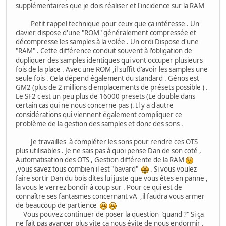
supplémentaires que je dois réaliser et l'incidence sur la RAM
Petit rappel technique pour ceux que ça intéresse . Un
clavier dispose d'une "ROM" généralement compressée et
décompresse les samples à la volée . Un ordi Dispose d'une
"RAM" . Cette différence conduit souvent à l'obligation de
dupliquer des samples identiques qui vont occuper plusieurs
fois de la place . Avec une ROM ,il suffit d'avoir les samples une
seule fois . Cela dépend également du standard . Génos est
GM2 (plus de 2 millions d'emplacements de présets possible ) .
Le SF2 c'est un peu plus de 16000 presets (Le double dans
certain cas qui ne nous concerne pas ). Il y a d'autre
considérations qui viennent également compliquer ce
problème de la gestion des samples et donc des sons .
Je travailles à compléter les sons pour rendre ces OTS
plus utilisables . Je ne sais pas à quoi pense Dan de son coté ,
Automatisation des OTS , Gestion différente de la RAM
,vous savez tous combien il est "bavard"
. Si vous voulez
faire sortir Dan du bois dites lui juste que vous êtes en panne ,
là vous le verrez bondir à coup sur . Pour ce qui est de
connaître ses fantasmes concernant vA ,il faudra vous armer
de beaucoup de partience
Vous pouvez continuer de poser la question "quand ?" Si ça
ne fait pas avancer plus vite ça nous évite de nous endormir .