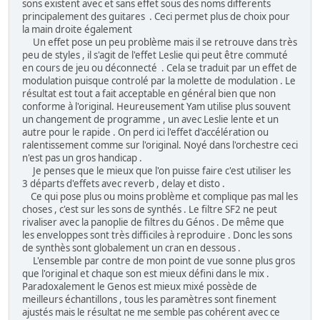
sons existent avec et sans effet sous des noms differents
principalement des guitares . Ceci permet plus de choix pour
la main droite également
Un effet pose un peu problème mais il se retrouve dans très
peu de styles , il s'agit de l'effet Leslie qui peut être commuté
en cours de jeu ou déconnecté . Cela se traduit par un effet de
modulation puisque controlé par la molette de modulation . Le
résultat est tout a fait acceptable en général bien que non
conforme à l'original. Heureusement Yam utilise plus souvent
un changement de programme , un avec Leslie lente et un
autre pour le rapide . On perd ici l'effet d'accélération ou
ralentissement comme sur l'original. Noyé dans l'orchestre ceci
n'est pas un gros handicap .
Je penses que le mieux que l'on puisse faire c'est utiliser les
3 départs d'effets avec reverb , delay et disto .
Ce qui pose plus ou moins problème et complique pas mal les
choses , c'est sur les sons de synthés . Le filtre SF2 ne peut
rivaliser avec la panoplie de filtres du Génos . De même que
les enveloppes sont très difficiles à reproduire . Donc les sons
de synthès sont globalement un cran en dessous .
L'ensemble par contre de mon point de vue sonne plus gros
que l'original et chaque son est mieux défini dans le mix .
Paradoxalement le Genos est mieux mixé possède de
meilleurs échantillons , tous les paramètres sont finement
ajustés mais le résultat ne me semble pas cohérent avec ce