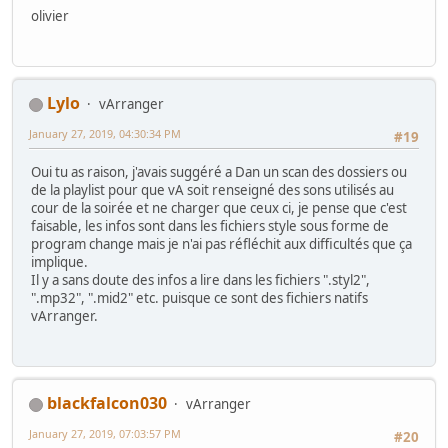
olivier
Lylo
vArranger
January 27, 2019, 04:30:34 PM
#19
Oui tu as raison, j'avais suggéré a Dan un scan des dossiers ou
de la playlist pour que vA soit renseigné des sons utilisés au
cour de la soirée et ne charger que ceux ci, je pense que c'est
faisable, les infos sont dans les fichiers style sous forme de
program change mais je n'ai pas réfléchit aux difficultés que ça
implique.
Il y a sans doute des infos a lire dans les fichiers ".styl2",
".mp32", ".mid2" etc. puisque ce sont des fichiers natifs
vArranger.
blackfalcon030
vArranger
January 27, 2019, 07:03:57 PM
#20