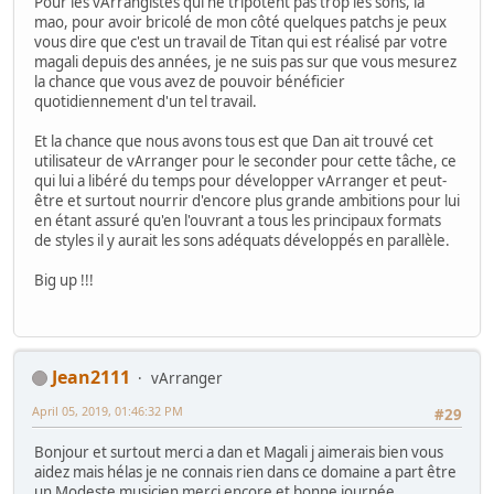
Pour les vArrangistes qui ne tripotent pas trop les sons, la
mao, pour avoir bricolé de mon côté quelques patchs je peux
vous dire que c'est un travail de Titan qui est réalisé par votre
magali depuis des années, je ne suis pas sur que vous mesurez
la chance que vous avez de pouvoir bénéficier
quotidiennement d'un tel travail.
Et la chance que nous avons tous est que Dan ait trouvé cet
utilisateur de vArranger pour le seconder pour cette tâche, ce
qui lui a libéré du temps pour développer vArranger et peut-
être et surtout nourrir d'encore plus grande ambitions pour lui
en étant assuré qu'en l'ouvrant a tous les principaux formats
de styles il y aurait les sons adéquats développés en parallèle.
Big up !!!
Jean2111
vArranger
April 05, 2019, 01:46:32 PM
#29
Bonjour et surtout merci a dan et Magali j aimerais bien vous
aidez mais hélas je ne connais rien dans ce domaine a part être
un Modeste musicien merci encore et bonne journée