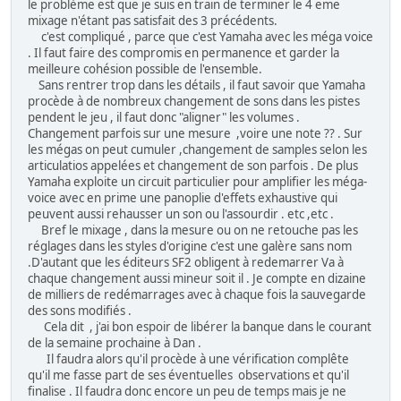
le problème est que je suis en train de terminer le 4 eme
mixage n'étant pas satisfait des 3 précédents.
c'est compliqué , parce que c'est Yamaha avec les méga voice
. Il faut faire des compromis en permanence et garder la
meilleure cohésion possible de l'ensemble.
Sans rentrer trop dans les détails , il faut savoir que Yamaha
procède à de nombreux changement de sons dans les pistes
pendent le jeu , il faut donc "aligner" les volumes .
Changement parfois sur une mesure ,voire une note ?? . Sur
les mégas on peut cumuler ,changement de samples selon les
articulatios appelées et changement de son parfois . De plus
Yamaha exploite un circuit particulier pour amplifier les méga-
voice avec en prime une panoplie d'effets exhaustive qui
peuvent aussi rehausser un son ou l'assourdir . etc ,etc .
Bref le mixage , dans la mesure ou on ne retouche pas les
réglages dans les styles d'origine c'est une galère sans nom
.D'autant que les éditeurs SF2 obligent à redemarrer Va à
chaque changement aussi mineur soit il . Je compte en dizaine
de milliers de redémarrages avec à chaque fois la sauvegarde
des sons modifiés .
Cela dit , j'ai bon espoir de libérer la banque dans le courant
de la semaine prochaine à Dan .
Il faudra alors qu'il procède à une vérification complête
qu'il me fasse part de ses éventuelles observations et qu'il
finalise . Il faudra donc encore un peu de temps mais je ne