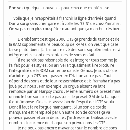
Bon voici quelques nouvelles pour ceux que ça intéresse .
Voila que je m'apprêtais à franchir la ligne d'arrivée quand
Dan à surgi sans crier gare et à collé les "OTS" de chez Yamaha .
On va pas non plus rouspéter d'autant que ça marche très bien
.
L' embêtant c'est que 2000 OTS ça prends du temps et de
la RAM supplémentaire beaucoup de RAM si on veut que ça le
fasse plutôt bien .J'ai fait un relevé des sons supplémentaires à
intégrer et ce sont des centaines de sons en fait .
Il ne serait pas raisonable de les intégrer tous comme je
l'ai fait pour les styles ,on arriverait quasiment à reproduire
l'intégralité de la ROM contenue dans le Génos. Je suis obligé
d'arbitrer ,un OTS peut passer en l'état un autre pas . Tout
dépend des sons et de leur ressemblance et ici Yamaha n'a pas
joué pour nous . Par exemple un orgue absent va être
remplacé par un Harpsy chord . Même numéro de préset mais
quand le bon son n'existe pas ,c'est le préset GM de la banque
0 qui s'impose. On est ici assez loin de l'esprit de l'OTS voulu.
Donc il faut faire l'orgue manquant . Si un son de corde
manquant est remplacé par un autre son de cordes ça va
pouvoir passer et ainsi de suite . J'ai dressé un tableau avec le
nombre d'ocurence de chaque son prévu dans les OTS .
Je ne peux pas encore m'avancer sur le nombre de sons