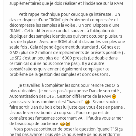
supplémentaires que je dois réaliser et l'incidence sur la RAM
Petit rappel technique pour ceux que ça intéresse . Un
clavier dispose d'une "ROM" généralement compressée et
décompresse les samples à la volée . Un ordi Dispose d'une
"RAM" . Cette différence conduit souvent à l'obligation de
dupliquer des samples identiques qui vont occuper plusieurs
fois de la place . Avec une ROM ,il suffit d'avoir les samples une
seule fois . Cela dépend également du standard . Génos est
GM2 (plus de 2 millions d'emplacements de présets possible ) .
Le SF2 c'est un peu plus de 16000 presets (Le double dans
certain cas qui ne nous concerne pas ). Il y a d'autre
considérations qui viennent également compliquer ce
problème de la gestion des samples et donc des sons .
Je travailles à compléter les sons pour rendre ces OTS
plus utilisables . Je ne sais pas à quoi pense Dan de son coté ,
Automatisation des OTS , Gestion différente de la RAM
,vous savez tous combien il est "bavard"
. Si vous voulez
faire sortir Dan du bois dites lui juste que vous êtes en panne ,
là vous le verrez bondir à coup sur . Pour ce qui est de
connaître ses fantasmes concernant vA ,il faudra vous armer
de beaucoup de partience
Vous pouvez continuer de poser la question "quand ?" Si ça
ne fait pas avancer plus vite ça nous évite de nous endormir .