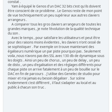
constat .
Yam à équipé le Genos d'un DAC 32 bits c'est qu'ils doivent
être conscient de ce problème . Le Genos reste de mon point
de vue techniquement un peu supérieur aux autres claviers
arrangeurs .
A comparer tous les gros claviers arrangeurs de toutes les
grandes marques , je note l'évolution de la qualité technique
du son .
Avec le temps , pour satisfaire les utilisateurs et peut être
pour des raisons moins évidentes , les claviers n'ont cessé de
se sophistiquer . Par exemple on trouve maintenant des
égaliseurs numérique un par piste pourquoi pas . Seulement
voila ,nous n'avons pas des SSL avec 130 db de dynamique sous
les doigts . Ainsi un peu de chorus , un peu de delay , un peu
de disto , un peu d'egalisation et des réglages différents pour
chaque piste on arrive fatalement à un peu de bouillie sur le
DAC en fin de parcours . J'utilise des Genelec de studio pour
mixer et n'ai jamais eu besoin dégaliser . Sur scène
évidemment c'est différent , il faut s'adapter au local et au
public à chacun son truc .