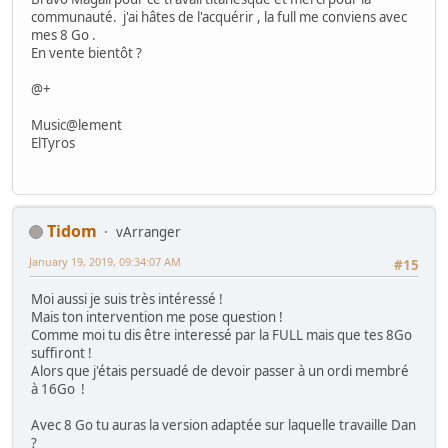
communauté. j'ai hâtes de l'acquérir , la full me conviens avec
mes 8 Go .
En vente bientôt ?
@+
Music@lement
ElTyros
Tidom
vArranger
January 19, 2019, 09:34:07 AM
#15
Moi aussi je suis très intéressé !
Mais ton intervention me pose question !
Comme moi tu dis être interessé par la FULL mais que tes 8Go
suffiront !
Alors que j'étais persuadé de devoir passer à un ordi membré
à 16Go !
Avec 8 Go tu auras la version adaptée sur laquelle travaille Dan
?