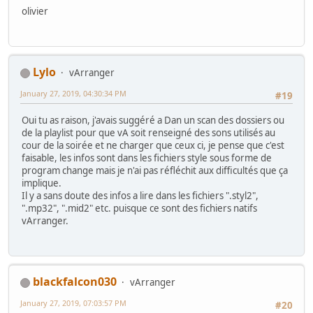
olivier
Lylo
vArranger
January 27, 2019, 04:30:34 PM
#19
Oui tu as raison, j'avais suggéré a Dan un scan des dossiers ou
de la playlist pour que vA soit renseigné des sons utilisés au
cour de la soirée et ne charger que ceux ci, je pense que c'est
faisable, les infos sont dans les fichiers style sous forme de
program change mais je n'ai pas réfléchit aux difficultés que ça
implique.
Il y a sans doute des infos a lire dans les fichiers ".styl2",
".mp32", ".mid2" etc. puisque ce sont des fichiers natifs
vArranger.
blackfalcon030
vArranger
January 27, 2019, 07:03:57 PM
#20