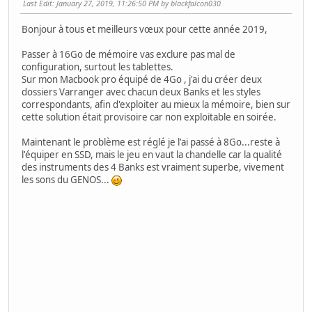
Last Edit
: January 27, 2019, 11:26:50 PM by blackfalcon030
Bonjour à tous et meilleurs vœux pour cette année 2019,
Passer à 16Go de mémoire vas exclure pas mal de
configuration, surtout les tablettes.
Sur mon Macbook pro équipé de 4Go , j'ai du créer deux
dossiers Varranger avec chacun deux Banks et les styles
correspondants, afin d'exploiter au mieux la mémoire, bien sur
cette solution était provisoire car non exploitable en soirée.
Maintenant le problème est réglé je l'ai passé à 8Go...reste à
l'équiper en SSD, mais le jeu en vaut la chandelle car la qualité
des instruments des 4 Banks est vraiment superbe, vivement
les sons du GENOS...