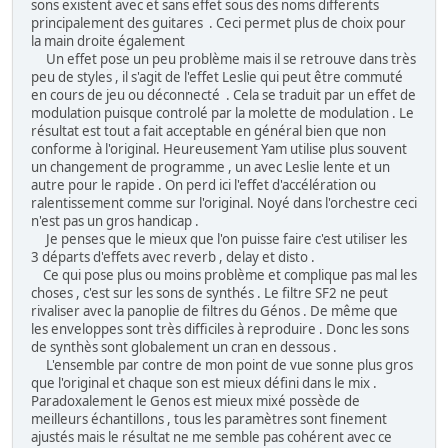
sons existent avec et sans effet sous des noms differents
principalement des guitares . Ceci permet plus de choix pour
la main droite également
Un effet pose un peu problème mais il se retrouve dans très
peu de styles , il s'agit de l'effet Leslie qui peut être commuté
en cours de jeu ou déconnecté . Cela se traduit par un effet de
modulation puisque controlé par la molette de modulation . Le
résultat est tout a fait acceptable en général bien que non
conforme à l'original. Heureusement Yam utilise plus souvent
un changement de programme , un avec Leslie lente et un
autre pour le rapide . On perd ici l'effet d'accélération ou
ralentissement comme sur l'original. Noyé dans l'orchestre ceci
n'est pas un gros handicap .
Je penses que le mieux que l'on puisse faire c'est utiliser les
3 départs d'effets avec reverb , delay et disto .
Ce qui pose plus ou moins problème et complique pas mal les
choses , c'est sur les sons de synthés . Le filtre SF2 ne peut
rivaliser avec la panoplie de filtres du Génos . De même que
les enveloppes sont très difficiles à reproduire . Donc les sons
de synthès sont globalement un cran en dessous .
L'ensemble par contre de mon point de vue sonne plus gros
que l'original et chaque son est mieux défini dans le mix .
Paradoxalement le Genos est mieux mixé possède de
meilleurs échantillons , tous les paramètres sont finement
ajustés mais le résultat ne me semble pas cohérent avec ce