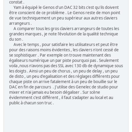
constat .
Yam à équipé le Genos d'un DAC 32 bits c'est qu'ils doivent
être conscient de ce problème . Le Genos reste de mon point
de vue techniquement un peu supérieur aux autres claviers
arrangeurs .
A comparer tous les gros claviers arrangeurs de toutes les
grandes marques , je note l'évolution de la qualité technique
du son .
Avec le temps , pour satisfaire les utilisateurs et peut être
pour des raisons moins évidentes , les claviers n'ont cessé de
se sophistiquer . Par exemple on trouve maintenant des
égaliseurs numérique un par piste pourquoi pas . Seulement
voila ,nous n'avons pas des SSL avec 130 db de dynamique sous
les doigts . Ainsi un peu de chorus , un peu de delay , un peu
de disto , un peu d'egalisation et des réglages différents pour
chaque piste on arrive fatalement à un peu de bouillie sur le
DAC en fin de parcours . J'utilise des Genelec de studio pour
mixer et n'ai jamais eu besoin dégaliser . Sur scène
évidemment c'est différent , il faut s'adapter au local et au
public à chacun son truc .