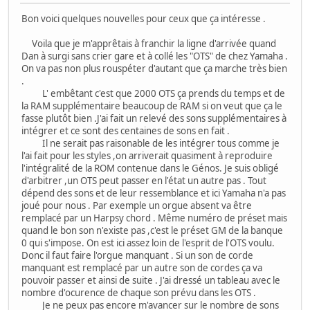
Bon voici quelques nouvelles pour ceux que ça intéresse .
Voila que je m'apprêtais à franchir la ligne d'arrivée quand
Dan à surgi sans crier gare et à collé les "OTS" de chez Yamaha .
On va pas non plus rouspéter d'autant que ça marche très bien
.
L' embêtant c'est que 2000 OTS ça prends du temps et de
la RAM supplémentaire beaucoup de RAM si on veut que ça le
fasse plutôt bien .J'ai fait un relevé des sons supplémentaires à
intégrer et ce sont des centaines de sons en fait .
Il ne serait pas raisonable de les intégrer tous comme je
l'ai fait pour les styles ,on arriverait quasiment à reproduire
l'intégralité de la ROM contenue dans le Génos. Je suis obligé
d'arbitrer ,un OTS peut passer en l'état un autre pas . Tout
dépend des sons et de leur ressemblance et ici Yamaha n'a pas
joué pour nous . Par exemple un orgue absent va être
remplacé par un Harpsy chord . Même numéro de préset mais
quand le bon son n'existe pas ,c'est le préset GM de la banque
0 qui s'impose. On est ici assez loin de l'esprit de l'OTS voulu.
Donc il faut faire l'orgue manquant . Si un son de corde
manquant est remplacé par un autre son de cordes ça va
pouvoir passer et ainsi de suite . J'ai dressé un tableau avec le
nombre d'ocurence de chaque son prévu dans les OTS .
Je ne peux pas encore m'avancer sur le nombre de sons