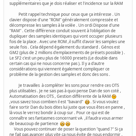
supplémentaires que je dois réaliser et l'incidence sur la RAM
Petit rappel technique pour ceux que ça intéresse . Un
clavier dispose d'une "ROM" généralement compressée et
décompresse les samples à la volée . Un ordi Dispose d'une
"RAM" . Cette différence conduit souvent à l'obligation de
dupliquer des samples identiques qui vont occuper plusieurs
fois de la place . Avec une ROM ,il suffit d'avoir les samples une
seule fois . Cela dépend également du standard . Génos est
GM2 (plus de 2 millions d'emplacements de présets possible ) .
Le SF2 c'est un peu plus de 16000 presets (Le double dans
certain cas qui ne nous concerne pas ). Il y a d'autre
considérations qui viennent également compliquer ce
problème de la gestion des samples et donc des sons .
Je travailles à compléter les sons pour rendre ces OTS
plus utilisables . Je ne sais pas à quoi pense Dan de son coté ,
Automatisation des OTS , Gestion différente de la RAM
,vous savez tous combien il est "bavard"
. Si vous voulez
faire sortir Dan du bois dites lui juste que vous êtes en panne ,
là vous le verrez bondir à coup sur . Pour ce qui est de
connaître ses fantasmes concernant vA ,il faudra vous armer
de beaucoup de partience
Vous pouvez continuer de poser la question "quand ?" Si ça
ne fait pas avancer plus vite ça nous évite de nous endormir .