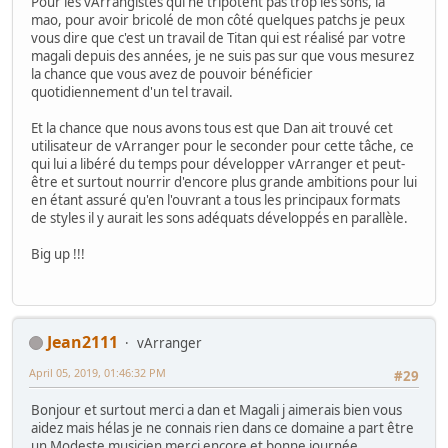
Pour les vArrangistes qui ne tripotent pas trop les sons, la
mao, pour avoir bricolé de mon côté quelques patchs je peux
vous dire que c'est un travail de Titan qui est réalisé par votre
magali depuis des années, je ne suis pas sur que vous mesurez
la chance que vous avez de pouvoir bénéficier
quotidiennement d'un tel travail.
Et la chance que nous avons tous est que Dan ait trouvé cet
utilisateur de vArranger pour le seconder pour cette tâche, ce
qui lui a libéré du temps pour développer vArranger et peut-
être et surtout nourrir d'encore plus grande ambitions pour lui
en étant assuré qu'en l'ouvrant a tous les principaux formats
de styles il y aurait les sons adéquats développés en parallèle.
Big up !!!
Jean2111
vArranger
April 05, 2019, 01:46:32 PM
#29
Bonjour et surtout merci a dan et Magali j aimerais bien vous
aidez mais hélas je ne connais rien dans ce domaine a part être
un Modeste musicien merci encore et bonne journée