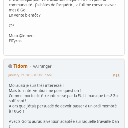
communauté. j'ai hâtes de l'acquérir , la full me conviens avec
mes 8 Go .
En vente bientôt ?
@+
Music@lement
ElTyros
Tidom
vArranger
January 19, 2019, 09:34:07 AM
#15
Moi aussi je suis très intéressé !
Mais ton intervention me pose question !
Comme moi tu dis être interessé par la FULL mais que tes 8Go
suffiront !
Alors que j'étais persuadé de devoir passer à un ordi membré
à 16Go !
Avec 8 Go tu auras la version adaptée sur laquelle travaille Dan
?