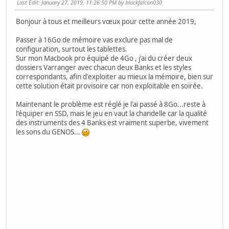
Last Edit
: January 27, 2019, 11:26:50 PM by blackfalcon030
Bonjour à tous et meilleurs vœux pour cette année 2019,
Passer à 16Go de mémoire vas exclure pas mal de
configuration, surtout les tablettes.
Sur mon Macbook pro équipé de 4Go , j'ai du créer deux
dossiers Varranger avec chacun deux Banks et les styles
correspondants, afin d'exploiter au mieux la mémoire, bien sur
cette solution était provisoire car non exploitable en soirée.
Maintenant le problème est réglé je l'ai passé à 8Go...reste à
l'équiper en SSD, mais le jeu en vaut la chandelle car la qualité
des instruments des 4 Banks est vraiment superbe, vivement
les sons du GENOS...