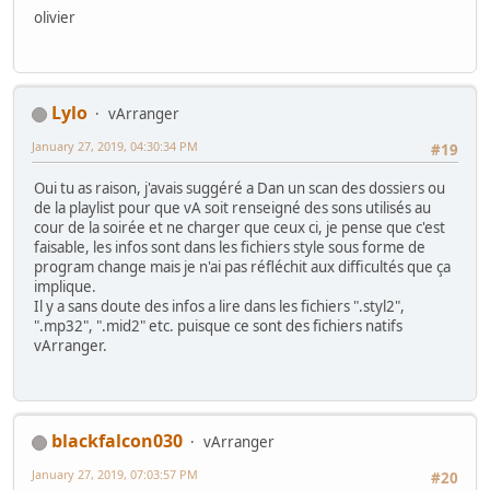
olivier
Lylo
vArranger
January 27, 2019, 04:30:34 PM
#19
Oui tu as raison, j'avais suggéré a Dan un scan des dossiers ou
de la playlist pour que vA soit renseigné des sons utilisés au
cour de la soirée et ne charger que ceux ci, je pense que c'est
faisable, les infos sont dans les fichiers style sous forme de
program change mais je n'ai pas réfléchit aux difficultés que ça
implique.
Il y a sans doute des infos a lire dans les fichiers ".styl2",
".mp32", ".mid2" etc. puisque ce sont des fichiers natifs
vArranger.
blackfalcon030
vArranger
January 27, 2019, 07:03:57 PM
#20