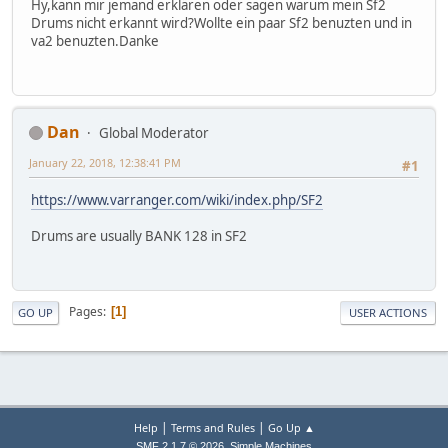
Hy,kann mir jemand erklären oder sagen warum mein Sf2
Drums nicht erkannt wird?Wollte ein paar Sf2 benuzten und in
va2 benuzten.Danke
Dan
Global Moderator
January 22, 2018, 12:38:41 PM
#1
https://www.varranger.com/wiki/index.php/SF2
Drums are usually BANK 128 in SF2
Pages
1
GO UP
USER ACTIONS
|
|
Help
Terms and Rules
Go Up ▲
,
SMF 2.1.7 © 2026
Simple Machines