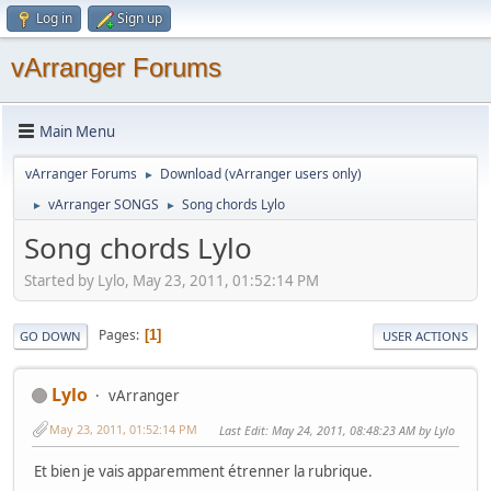
Log in
Sign up
vArranger Forums
Main Menu
vArranger Forums
Download (vArranger users only)
►
vArranger SONGS
Song chords Lylo
►
►
Song chords Lylo
Started by Lylo, May 23, 2011, 01:52:14 PM
Pages
1
GO DOWN
USER ACTIONS
Lylo
vArranger
May 23, 2011, 01:52:14 PM
Last Edit
: May 24, 2011, 08:48:23 AM by Lylo
Et bien je vais apparemment étrenner la rubrique.