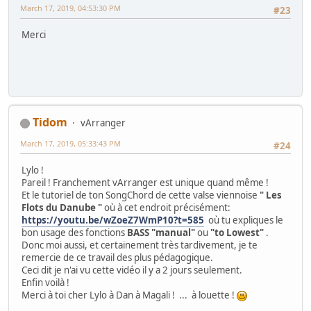
March 17, 2019, 04:53:30 PM
#23
Merci
Tidom
vArranger
March 17, 2019, 05:33:43 PM
#24
Lylo !
Pareil ! Franchement vArranger est unique quand même !
Et le tutoriel de ton SongChord de cette valse viennoise
" Les
Flots du Danube "
où à cet endroit précisément:
https://youtu.be/wZoeZ7WmP10?t=585
où tu expliques le
bon usage des fonctions
BASS
"manual"
ou
"to Lowest"
.
Donc moi aussi, et certainement très tardivement, je te
remercie de ce travail des plus pédagogique.
Ceci dit je n'ai vu cette vidéo il y a 2 jours seulement.
Enfin voilà !
Merci à toi cher Lylo à Dan à Magali ! ... à louette !