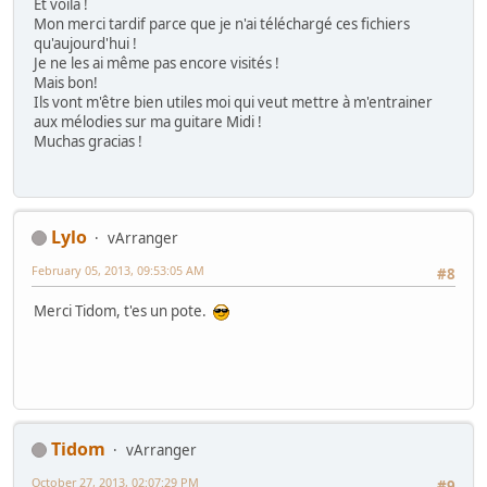
Et voilà !
Mon merci tardif parce que je n'ai téléchargé ces fichiers
qu'aujourd'hui !
Je ne les ai même pas encore visités !
Mais bon!
Ils vont m'être bien utiles moi qui veut mettre à m'entrainer
aux mélodies sur ma guitare Midi !
Muchas gracias !
Lylo
vArranger
February 05, 2013, 09:53:05 AM
#8
Merci Tidom, t'es un pote.
Tidom
vArranger
October 27, 2013, 02:07:29 PM
#9