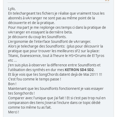
Lylo,
En telechargeant tes fichiers je réalise que vraiment tous les
abonnés à vArranger ne sont pas au même point de la
découverte et de la pratique.
Pour ma part je me replonge ces temps ci dans la pratique de
vArranger en essayant la dernière beta.
Je découvre du coup les Soundfonts.
L'ergonomie de l'interface Soundfont de vArranger.
Alors je telecharge des Soundfonts: (plus pour découvrir la
pratique que pour trouver les meilleures sF2 sur la place:
Titanic, Evanescence, tout à l'heure le HS+Drums de El Tyros
etc ...
J'en suis plus à observer la difference entre Soundfonts et
l'utilisation des synthés en dur mes
KETRON SD4 SD2
.
Et là je vois que tes SongChords datent dejà de Mai 2011 !!!
C'est fou comme le temps passe !
Bon !
Maintenant que les Soundfonts fonctionnent je vais essayer
tes Songchords !
Comparer avec l'unique que j'ai fait ! Et si c'est pas trop nul en
comparaison des tiens j'oserai l'inclure dans ce topic dédié
comme toi même tu as fait.
Merci !