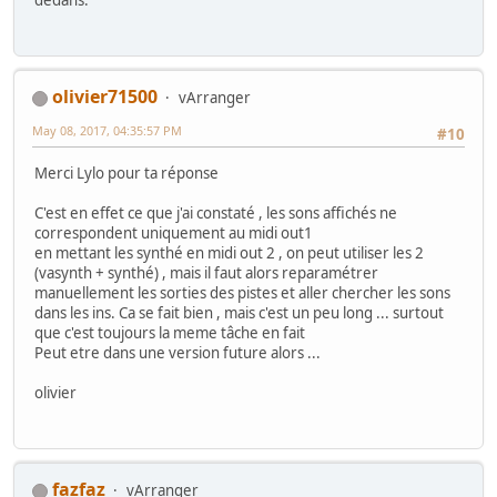
dedans.
olivier71500
vArranger
May 08, 2017, 04:35:57 PM
#10
Merci Lylo pour ta réponse
C'est en effet ce que j'ai constaté , les sons affichés ne
correspondent uniquement au midi out1
en mettant les synthé en midi out 2 , on peut utiliser les 2
(vasynth + synthé) , mais il faut alors reparamétrer
manuellement les sorties des pistes et aller chercher les sons
dans les ins. Ca se fait bien , mais c'est un peu long ... surtout
que c'est toujours la meme tâche en fait
Peut etre dans une version future alors ...
olivier
fazfaz
vArranger