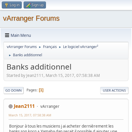
Log in
Sign up
vArranger Forums
Main Menu
vArranger Forums
Français
Le logiciel vArranger²
►
►
Banks additionnel
►
Banks additionnel
Started by Jean2111, March 15, 2017, 07:58:38 AM
Pages
1
GO DOWN
USER ACTIONS
Jean2111
vArranger
March 15, 2017, 07:58:38 AM
Bonjour à tous les musiciens j ai acheter dernièrement les
banks son korg + Yamaha dan serait il possible d ajouter une