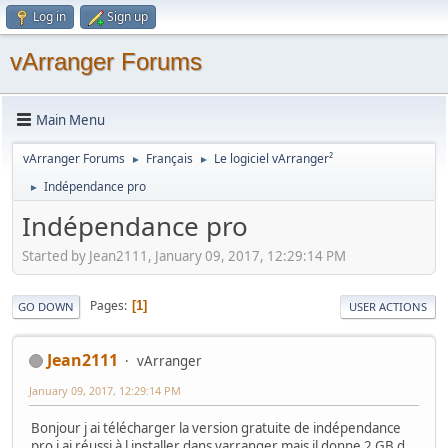
Log in
Sign up
vArranger Forums
Main Menu
vArranger Forums
Français
Le logiciel vArranger²
►
►
Indépendance pro
►
Indépendance pro
Started by Jean2111, January 09, 2017, 12:29:14 PM
Pages
1
GO DOWN
USER ACTIONS
Jean2111
vArranger
January 09, 2017, 12:29:14 PM
Bonjour j ai télécharger la version gratuite de indépendance
pro j ai réussi à l installer dans varranger mais il donne 2 GB d