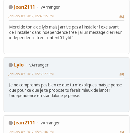
Jean2111
vArranger
January 09, 2017, 05:45:15 PM
#4
Merci de ton aide lylo mais j arrive pas a l installer l exe avant
de l installer dans independence free j ai un message d erreur
independence free content01.ytif"
Lylo
vArranger
January 09, 2017, 05:58:27 PM
#5
Je ne comprends pas bien ce que tu m'expliques mais je pense
que pour ce que je te propose tu ferais mieux de lancer
Independence en standalone je pense.
Jean2111
vArranger
January 09, 2017, 05:59:46 PM
#6