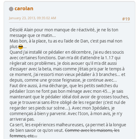
carolan
January 23, 2013, 09:35:02 AM
#19
Désolé Alain pour mon manque de réactivité, je ne lis ton
message que ce matin...
Mais bon, à la place, tu as eu l'aide de Dan, c'est pas mal non
plus
...
Quand j'ai installé ce pédalier en décembre, j'ai eu des soucis
avec certaines fonctions. Dan m'a dit d'attendre la 1.17 qui
règlerait ces problèmes. Je dois avouer qu'il m'a dit aussi
d'essayer avec la beta, mais comme j'étais pris par le temps à
ce moment, j'ai ressorti mon vieux pédalier à 3 branches... et
depuis, comme une grosse feignasse, je continue avec...
Faut dire aussi, à ma décharge, que les petits switches du
pédalier Icon ne font pas bon ménage avec mon 45... je sais
maintenant que le pédalier idéal doit avoir de grosses touches,
que je trouverai sans être obligé de les regarder (c'est nul de
regarder ses pieds sur scène...). Avec mon 3pédales, je
commençais à bien y parvenir. Avec l'Icon, à mon avis, je n'y
arriverai pas.
Ca sert, les expériences malheureuses, ça permet à la longue
de bien savoir ce qu'on veut.
Comme avec les maisons, les
femmes, etc...