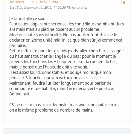
December 11, 2012, 10:57:31 PM
#6
Last Edit
: December 11, 2012, 11:00:50 PM by carolan
Je l'ai installé ce soir.
Fabrication apparente sérieuse, les contrôleurs semblent durs
à la main mais au pied ne posent aucun problème.
Mise en route sans difficulté. Ne pas oublier toutefois de le
déclarer en 2ème unité midi in, ce que bien sûr j'ai commencé
par faire...
Petite difficulté pour les grands pieds, aller chercher la rangée
du haut sans toucher la rangée du bas ; pour le moment je
prévois les fonctions les + fréquences sur la rangée du bas,
mais je pense que l'habitude doit vite venir.
Il est assez lourd, donc stable, et bouge moins que mon
pédalier 3 touches qui s'en va toujours vivre sa vie...
Maintenant, faudra l'utiliser longuement pour parler de
commodité et de fiabilité, mais 1ère découverte positive.
Bonne nuit.
PS : je ne suis pas accordéoniste, mais avec une guitare midi,
on a le même problème de nombre de mains...