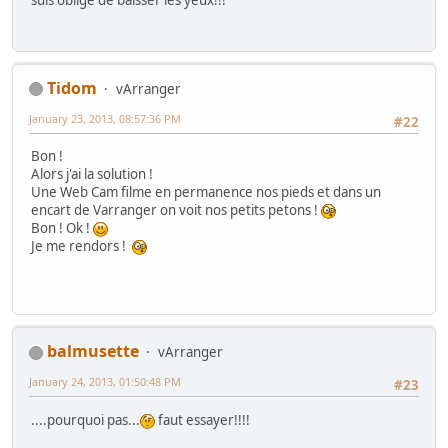
suis obligé de baisser les yeux!!!
Tidom
vArranger
January 23, 2013, 08:57:36 PM
#22
Bon !
Alors j'ai la solution !
Une Web Cam filme en permanence nos pieds et dans un
encart de Varranger on voit nos petits petons !
Bon ! Ok !
Je me rendors !
balmusette
vArranger
January 24, 2013, 01:50:48 PM
#23
....pourquoi pas...
faut essayer!!!!