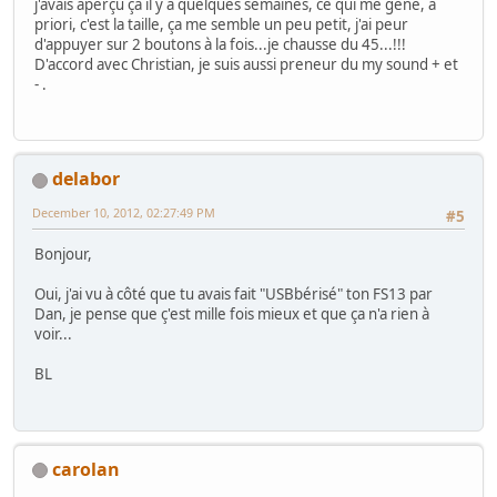
j'avais aperçu ça il y a quelques semaines, ce qui me gêne, a
priori, c'est la taille, ça me semble un peu petit, j'ai peur
d'appuyer sur 2 boutons à la fois...je chausse du 45...!!!
D'accord avec Christian, je suis aussi preneur du my sound + et
- .
delabor
December 10, 2012, 02:27:49 PM
#5
Bonjour,
Oui, j'ai vu à côté que tu avais fait "USBbérisé" ton FS13 par
Dan, je pense que ç'est mille fois mieux et que ça n'a rien à
voir...
BL
carolan