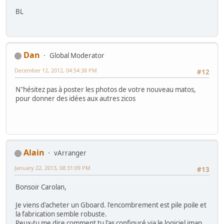
BL
Dan
Global Moderator
December 12, 2012, 04:54:38 PM
#12
N"hésitez pas à poster les photos de votre nouveau matos,
pour donner des idées aux autres zicos
Alain
vArranger
January 22, 2013, 08:31:09 PM
#13
Bonsoir Carolan,
Je viens d'acheter un Gboard. l'encombrement est pile poile et
la fabrication semble robuste.
Peux-tu me dire comment tu l'as configuré via le logiciel imap,