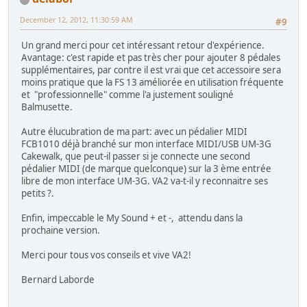
December 12, 2012, 11:30:59 AM
#9
Un grand merci pour cet intéressant retour d'expérience.
Avantage: c'est rapide et pas très cher pour ajouter 8 pédales
supplémentaires, par contre il est vrai que cet accessoire sera
moins pratique que la FS 13 améliorée en utilisation fréquente
et "professionnelle" comme l'a justement souligné
Balmusette.
Autre élucubration de ma part: avec un pédalier MIDI
FCB1010 déjà branché sur mon interface MIDI/USB UM-3G
Cakewalk, que peut-il passer si je connecte une second
pédalier MIDI (de marque quelconque) sur la 3 ème entrée
libre de mon interface UM-3G. VA2 va-t-il y reconnaitre ses
petits ?.
Enfin, impeccable le My Sound + et -, attendu dans la
prochaine version.
Merci pour tous vos conseils et vive VA2!
Bernard Laborde