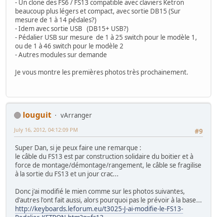
- Un clone des FS6 / FS13 compatible avec claviers Ketron
beaucoup plus légers et compact, avec sortie DB15 (Sur
mesure de 1 à 14 pédales?)
- Idem avec sortie USB (DB15+ USB?)
- Pédalier USB sur mesure de 1 à 25 switch pour le modèle 1,
ou de 1 à 46 switch pour le modèle 2
- Autres modules sur demande
Je vous montre les premières photos très prochainement.
louguit
vArranger
July 16, 2012, 04:12:09 PM
#9
Super Dan, si je peux faire une remarque :
le câble du FS13 est par construction solidaire du boitier et à
force de montage/démontage/rangement, le câble se fragilise
à la sortie du FS13 et un jour crac...
Donc j'ai modifié le mien comme sur les photos suivantes,
d'autres l'ont fait aussi, alors pourquoi pas le prévoir à la base...
http://keyboards.leforum.eu/t3025-J-ai-modifie-le-FS13-