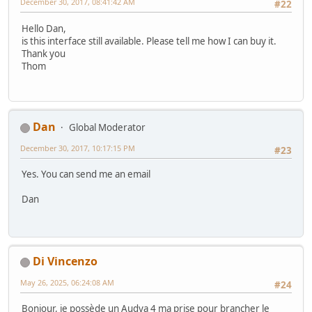
December 30, 2017, 08:41:42 AM
#22
Hello Dan,
is this interface still available. Please tell me how I can buy it.
Thank you
Thom
Dan
Global Moderator
December 30, 2017, 10:17:15 PM
#23
Yes. You can send me an email
Dan
Di Vincenzo
May 26, 2025, 06:24:08 AM
#24
Bonjour, je possède un Audya 4 ma prise pour brancher le