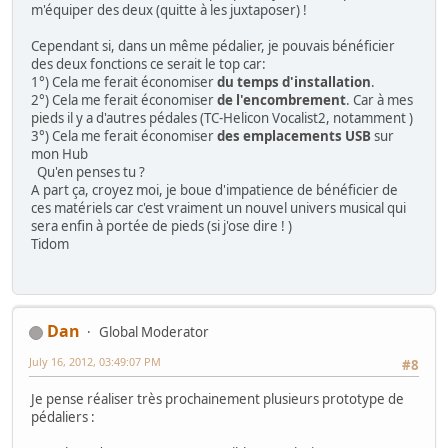
m'équiper des deux (quitte à les juxtaposer) !
Cependant si, dans un même pédalier, je pouvais bénéficier
des deux fonctions ce serait le top car:
1°) Cela me ferait économiser
du temps d'installation
.
2°) Cela me ferait économiser
de l'encombrement
. Car à mes
pieds il y a d'autres pédales (TC-Helicon Vocalist2, notamment )
3°) Cela me ferait économiser
des emplacements USB
sur
mon Hub
Qu'en penses tu ?
A part ça, croyez moi, je boue d'impatience de bénéficier de
ces matériels car c'est vraiment un nouvel univers musical qui
sera enfin à portée de pieds (si j'ose dire ! )
Tidom
Dan
Global Moderator
July 16, 2012, 03:49:07 PM
#8
Je pense réaliser très prochainement plusieurs prototype de
pédaliers :