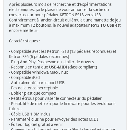
Après plusieurs mois de recherche et d'expérimentations
électroniques, j'ai le plaisir de vous annoncer la sortie du
convertisseur pour pédalier KETRON FS13 vers USB
Contrairement à l'ancien circuit qui émulait une manette de jeu
à maximum 12 boutons, le nouvel adaptateur
FS13 TO USB
est
encore meilleur:
Caractéristiques :
- Compatible avec les Ketron FS13 (13 pédales reconnues) et
Ketron FS6 (6 pédales reconnues)
- Plug-And-Play. Pas besoin d'installer de drivers
- Reconnu en tant que
USB-MIDI
(class compliant)
- Compatible Windows/Mac/Linux
- Compatible iPad
- Auto-alimenté par le port USB
- Pas de latence perceptible
- Boitier plastique compact
- Petits écrous pour visser le connecteur du pédalier
- Possibilité de mettre à jour le firmware pour les évolutions
futures
- Câble USB 1,8M inclus
- Paramétré d'usine pour envoyer des notes MIDI
- Éditeur logiciel gratuit à venir
- Convient parfaitement pour contrôler le logiciel vArranger