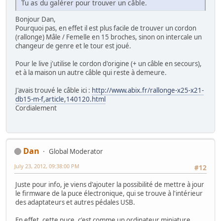
Tu as du galérer pour trouver un câble.
Bonjour Dan,
Pourquoi pas, en effet il est plus facile de trouver un cordon
(rallonge) Mâle / Femelle en 15 broches, sinon on intercale un
changeur de genre et le tour est joué.
Pour le live j'utilise le cordon d'origine (+ un câble en secours),
et à la maison un autre câble qui reste à demeure.
J'avais trouvé le câble ici :
http://www.abix.fr/rallonge-x25-x21-
db15-m-f,article,140120.html
Cordialement
Dan
Global Moderator
July 23, 2012, 09:38:00 PM
#12
Juste pour info, je viens d'ajouter la possibilité de mettre à jour
le firmware de la puce électronique, qui se trouve à l'intérieur
des adaptateurs et autres pédales USB.
En effet, cette puce, c'est comme un ordinateur miniature