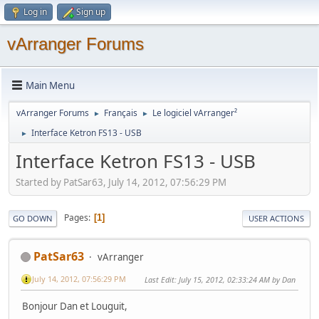
Log in
Sign up
vArranger Forums
Main Menu
vArranger Forums
Français
Le logiciel vArranger²
►
►
Interface Ketron FS13 - USB
►
Interface Ketron FS13 - USB
Started by PatSar63, July 14, 2012, 07:56:29 PM
Pages
1
GO DOWN
USER ACTIONS
PatSar63
vArranger
July 14, 2012, 07:56:29 PM
Last Edit
: July 15, 2012, 02:33:24 AM by Dan
Bonjour Dan et Louguit,