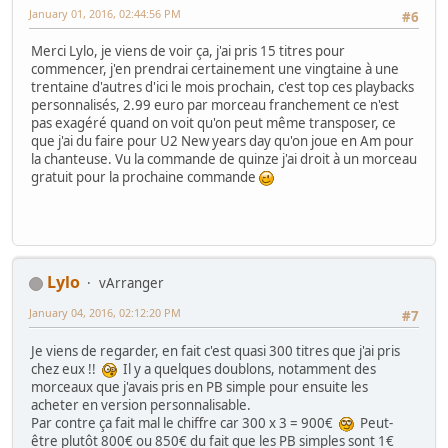
January 01, 2016, 02:44:56 PM
#6
Merci Lylo, je viens de voir ça, j'ai pris 15 titres pour
commencer, j'en prendrai certainement une vingtaine à une
trentaine d'autres d'ici le mois prochain, c'est top ces playbacks
personnalisés, 2.99 euro par morceau franchement ce n'est
pas exagéré quand on voit qu'on peut même transposer, ce
que j'ai du faire pour U2 New years day qu'on joue en Am pour
la chanteuse. Vu la commande de quinze j'ai droit à un morceau
gratuit pour la prochaine commande
Lylo
vArranger
January 04, 2016, 02:12:20 PM
#7
Je viens de regarder, en fait c'est quasi 300 titres que j'ai pris
chez eux !!
Il y a quelques doublons, notamment des
morceaux que j'avais pris en PB simple pour ensuite les
acheter en version personnalisable.
Par contre ça fait mal le chiffre car 300 x 3 = 900€
Peut-
être plutôt 800€ ou 850€ du fait que les PB simples sont 1€