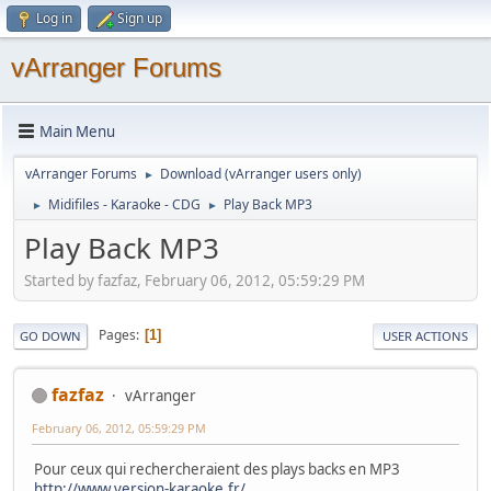
Log in
Sign up
vArranger Forums
Main Menu
vArranger Forums
Download (vArranger users only)
►
Midifiles - Karaoke - CDG
Play Back MP3
►
►
Play Back MP3
Started by fazfaz, February 06, 2012, 05:59:29 PM
Pages
1
GO DOWN
USER ACTIONS
fazfaz
vArranger
February 06, 2012, 05:59:29 PM
Pour ceux qui rechercheraient des plays backs en MP3
http://www.version-karaoke.fr/