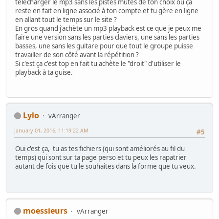
télécharger le mp3 sans les pistes mutés de ton choix ou ça
reste en fait en ligne associé à ton compte et tu gère en ligne
en allant tout le temps sur le site ?
En gros quand j'achète un mp3 playback est ce que je peux me
faire une version sans les parties claviers, une sans les parties
basses, une sans les guitare pour que tout le groupe puisse
travailler de son côté avant la répétition ?
Si c'est ça c'est top en fait tu achète le "droit" d'utiliser le
playback à ta guise.
Lylo
vArranger
January 01, 2016, 11:19:22 AM
#5
Oui c'est ça, tu as tes fichiers (qui sont améliorés au fil du
temps) qui sont sur ta page perso et tu peux les rapatrier
autant de fois que tu le souhaites dans la forme que tu veux.
moessieurs
vArranger