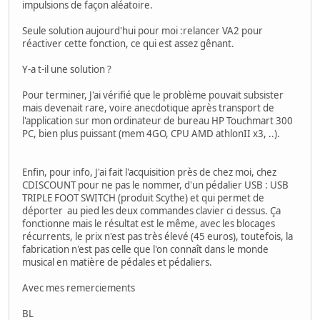
impulsions de façon aléatoire.
Seule solution aujourd'hui pour moi :relancer VA2 pour
réactiver cette fonction, ce qui est assez gênant.
Y-a t-il une solution ?
Pour terminer, J'ai vérifié que le problème pouvait subsister
mais devenait rare, voire anecdotique après transport de
l'application sur mon ordinateur de bureau HP Touchmart 300
PC, bien plus puissant (mem 4GO, CPU AMD athlonII x3, ..).
Enfin, pour info, J'ai fait l'acquisition près de chez moi, chez
CDISCOUNT pour ne pas le nommer, d'un pédalier USB : USB
TRIPLE FOOT SWITCH (produit Scythe) et qui permet de
déporter au pied les deux commandes clavier ci dessus. Ça
fonctionne mais le résultat est le même, avec les blocages
récurrents, le prix n'est pas très élevé (45 euros), toutefois, la
fabrication n'est pas celle que l'on connaît dans le monde
musical en matière de pédales et pédaliers.
Avec mes remerciements
BL