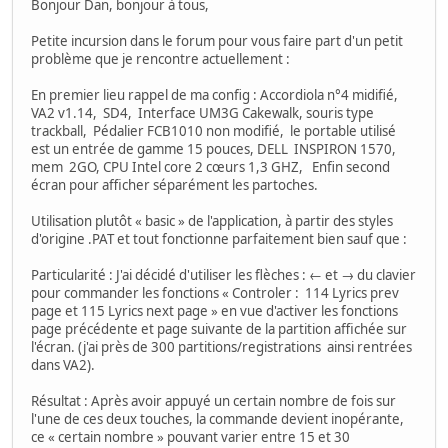
Bonjour Dan, bonjour à tous,
Petite incursion dans le forum pour vous faire part d'un petit
problème que je rencontre actuellement :
En premier lieu rappel de ma config : Accordiola n°4 midifié,
VA2 v1.14, SD4, Interface UM3G Cakewalk, souris type
trackball, Pédalier FCB1010 non modifié, le portable utilisé
est un entrée de gamme 15 pouces, DELL INSPIRON 1570,
mem 2GO, CPU Intel core 2 cœurs 1,3 GHZ, Enfin second
écran pour afficher séparément les partoches.
Utilisation plutôt « basic » de l'application, à partir des styles
d'origine .PAT et tout fonctionne parfaitement bien sauf que :
Particularité : J'ai décidé d'utiliser les flèches : ← et → du clavier
pour commander les fonctions « Controler : 114 Lyrics prev
page et 115 Lyrics next page » en vue d'activer les fonctions
page précédente et page suivante de la partition affichée sur
l'écran. (j'ai près de 300 partitions/registrations ainsi rentrées
dans VA2).
Résultat : Après avoir appuyé un certain nombre de fois sur
l'une de ces deux touches, la commande devient inopérante,
ce « certain nombre » pouvant varier entre 15 et 30