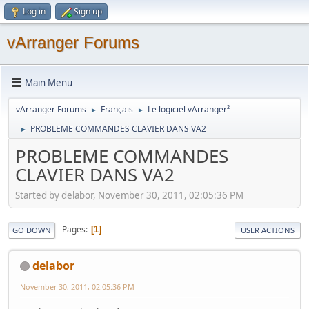
Log in
Sign up
vArranger Forums
Main Menu
vArranger Forums
Français
Le logiciel vArranger²
►
►
PROBLEME COMMANDES CLAVIER DANS VA2
►
PROBLEME COMMANDES
CLAVIER DANS VA2
Started by delabor, November 30, 2011, 02:05:36 PM
Pages
1
GO DOWN
USER ACTIONS
delabor
November 30, 2011, 02:05:36 PM