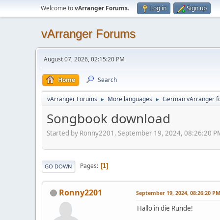
Welcome to
vArranger Forums
.
Log in
Sign up
vArranger Forums
August 07, 2026, 02:15:20 PM
Home
Search
vArranger Forums
More languages
German vArranger f
►
►
Songbook download
Started by Ronny2201, September 19, 2024, 08:26:20 P
Pages
1
GO DOWN
Ronny2201
September 19, 2024, 08:26:20 P
Hallo in die Runde!