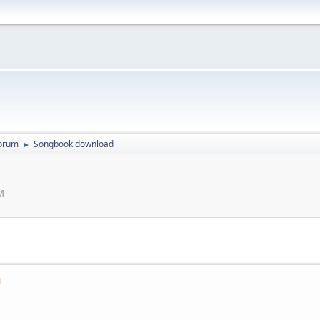
orum
Songbook download
►
M
M