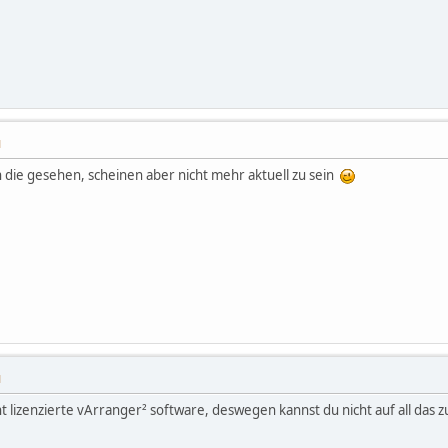
M
h die gesehen, scheinen aber nicht mehr aktuell zu sein
M
ht lizenzierte vArranger² software, deswegen kannst du nicht auf all das z