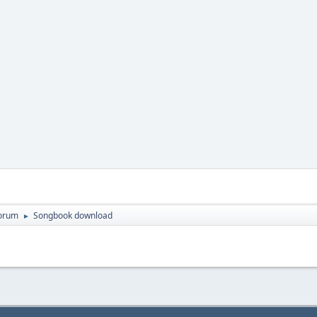
orum
Songbook download
►