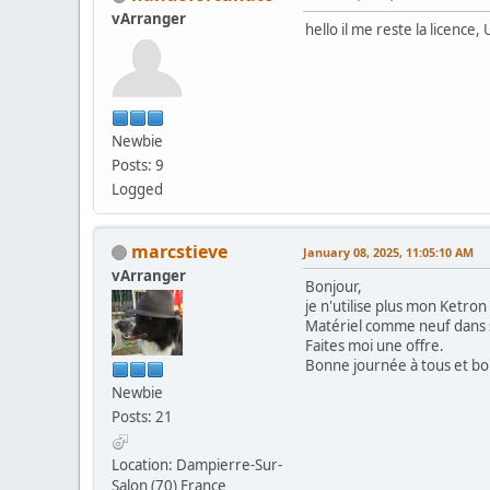
vArranger
hello il me reste la licence
Newbie
Posts: 9
Logged
marcstieve
January 08, 2025, 11:05:10 AM
vArranger
Bonjour,
je n'utilise plus mon Ketro
Matériel comme neuf dans s
Faites moi une offre.
Bonne journée à tous et b
Newbie
Posts: 21
Location: Dampierre-Sur-
Salon (70) France