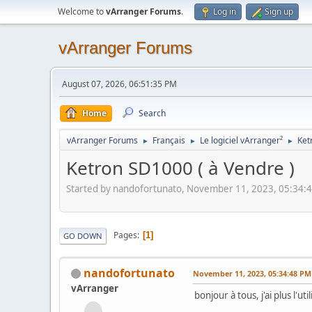
Welcome to
vArranger Forums
.
Log in
Sign up
vArranger Forums
August 07, 2026, 06:51:35 PM
Home
Search
vArranger Forums
Français
Le logiciel vArranger²
Ket
►
►
►
Ketron SD1000 ( à Vendre )
Started by nandofortunato, November 11, 2023, 05:34:
Pages
1
GO DOWN
nandofortunato
November 11, 2023, 05:34:48 PM
vArranger
bonjour à tous, j'ai plus l'u