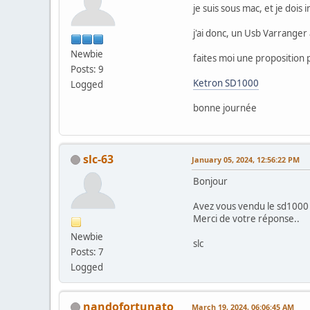
je suis sous mac, et je dois 
j'ai donc, un Usb Varranger
Newbie
faites moi une proposition p
Posts: 9
Ketron SD1000
Logged
bonne journée
slc-63
January 05, 2024, 12:56:22 PM
Bonjour
Avez vous vendu le sd1000 e
Merci de votre réponse..
Newbie
slc
Posts: 7
Logged
nandofortunato
March 19, 2024, 06:06:45 AM