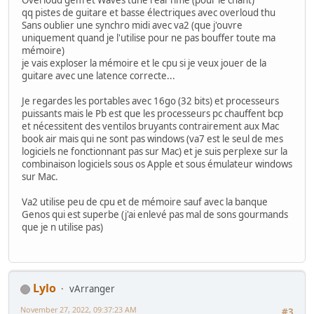
Overloud gem et Waves tune real Time (pour le chant)
qq pistes de guitare et basse électriques avec overloud thu
Sans oublier une synchro midi avec va2 (que j'ouvre
uniquement quand je l'utilise pour ne pas bouffer toute ma
mémoire)
je vais exploser la mémoire et le cpu si je veux jouer de la
guitare avec une latence correcte...
Je regardes les portables avec 16go (32 bits) et processeurs
puissants mais le Pb est que les processeurs pc chauffent bcp
et nécessitent des ventilos bruyants contrairement aux Mac
book air mais qui ne sont pas windows (va7 est le seul de mes
logiciels ne fonctionnant pas sur Mac) et je suis perplexe sur la
combinaison logiciels sous os Apple et sous émulateur windows
sur Mac.
Va2 utilise peu de cpu et de mémoire sauf avec la banque
Genos qui est superbe (j'ai enlevé pas mal de sons gourmands
que je n utilise pas)
Lylo
vArranger
November 27, 2022, 09:37:23 AM
#3