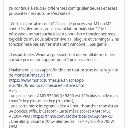
J'ai continué à étudier différentes configs silencieuses et assez
puissantes mais aucune n'est idéale :
. Certains portables ou UC à base de processeur M1 ou M2
sont très silencieux car sans ventilateur mais Mac OS M1
nécessite une surcouche Rosetta pour faire fonctionner mes
logiciels de musique (ableton live 11, plug In) et varranger 2 ne
fonctionnera pas sauf en installant Windows... pas génial
. Les portables Windows puissants ont des ventilateurs et les
surface pro ont un rapport qualité prix pas terrible
Finalement, je vais approfondir une tour proche de celle jointe
de
monpcsurmesure.fr
:
https://www.monpcsurmesure.fr/achat-pc-
mao/8829/monpcsurmesure-fr-stones.html
Avec
. un processeur AMD 5700G (le 5800 est 10% plus rapide mais
chauffe bcp plus et est bcp plus cher),
. une carte mère intégrant vidéo 4K pour brancher mon écran
34 pouces, wifi6, bluetooth (Carte mère socket AM4 : MSI
A520M PRO :
https://fr.msi.com/Motherboard/A520M-PRO
. Une alim puissante 700w silencieuse : FSP Hydro Pro 700W
OEM