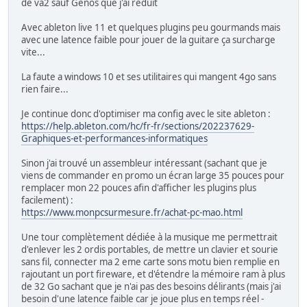
de va2 sauf Genos que j'ai réduit
Avec ableton live 11 et quelques plugins peu gourmands mais
avec une latence faible pour jouer de la guitare ça surcharge
vite...
La faute a windows 10 et ses utilitaires qui mangent 4go sans
rien faire...
Je continue donc d'optimiser ma config avec le site ableton :
https://help.ableton.com/hc/fr-fr/sections/202237629-
Graphiques-et-performances-informatiques
Sinon j'ai trouvé un assembleur intéressant (sachant que je
viens de commander en promo un écran large 35 pouces pour
remplacer mon 22 pouces afin d'afficher les plugins plus
facilement) :
https://www.monpcsurmesure.fr/achat-pc-mao.html
Une tour complètement dédiée à la musique me permettrait
d'enlever les 2 ordis portables, de mettre un clavier et sourie
sans fil, connecter ma 2 eme carte sons motu bien remplie en
rajoutant un port fireware, et d'étendre la mémoire ram à plus
de 32 Go sachant que je n'ai pas des besoins délirants (mais j'ai
besoin d'une latence faible car je joue plus en temps réel -