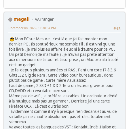
magali
vArranger
December 08, 2022, 11:30:34 PM
#13
Mon PC sur Mesure , c'est là que j'ai fait monter mon
dernier PC . Ils sont sérieux me semble t'il . Il est vrai qu'une
fois livré , je n'ai plus eu affaire à eux ni à d'autre pour ce PC .
Un petit bemol (de ma faute ) , je n'avais pas prêté attention
aux dimensions de la tour et la surprise , un Mac pro alu à coté
c'est un gadget .
Je l'ai depuis plusieurs années et RAS . Pentium core I7 à 3,6
Ghtz ,32 Gig de Ram , Carte Video pour bureautique , donc
plutôt bas de game , Carte mère Asus assez
haut de game , 2 SSD +1 DD 2 Tera un lecteur graveur pour
CD,DVDD etc rewritable bien sur .
Même pas de wi fi , je préfère les cables .Un ordinateur dédié
à la musique mais pas un gammer . Derriere j'ai une carte
Fireface UCX . Là c'est du très bon
Evidemment comme il n'y à presque rien dedans et au vu de
sa taille ça ne chauffe absolument pas et c'est totalement
silencieux .
Va avec toutes les banques des VST : Kontakt ,Indé ,Halion et