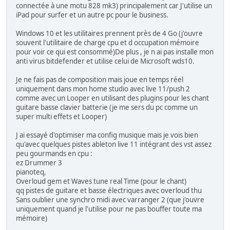
connectée à une motu 828 mk3) principalement car J'utilise un
iPad pour surfer et un autre pc pour le business.
Windows 10 et les utilitaires prennent près de 4 Go (j'ouvre
souvent l'utilitaire de charge cpu et d occupation mémoire
pour voir ce qui est consommé)De plus , je n ai pas installe mon
anti virus bitdefender et utilise celui de Microsoft wds10.
Je ne fais pas de composition mais joue en temps réel
uniquement dans mon home studio avec live 11/push 2
comme avec un Looper en utilisant des plugins pour les chant
guitare basse clavier batterie (je me sers du pc comme un
super multi effets et Looper)
J ai essayé d'optimiser ma config musique mais je vois bien
qu'avec quelques pistes ableton live 11 intégrant des vst assez
peu gourmands en cpu :
ez Drummer 3
pianoteq,
Overloud gem et Waves tune real Time (pour le chant)
qq pistes de guitare et basse électriques avec overloud thu
Sans oublier une synchro midi avec varranger 2 (que j'ouvre
uniquement quand je l'utilise pour ne pas bouffer toute ma
mémoire)