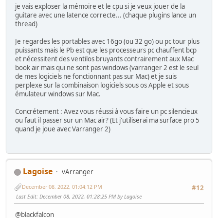
je vais exploser la mémoire et le cpu si je veux jouer de la
guitare avec une latence correcte... (chaque plugins lance un
thread)
Je regardes les portables avec 16go (ou 32 go) ou pc tour plus
puissants mais le Pb est que les processeurs pc chauffent bcp
et nécessitent des ventilos bruyants contrairement aux Mac
book air mais qui ne sont pas windows (varranger 2 est le seul
de mes logiciels ne fonctionnant pas sur Mac) et je suis
perplexe sur la combinaison logiciels sous os Apple et sous
émulateur windows sur Mac.
Concrétement : Avez vous réussi à vous faire un pc silencieux
ou faut il passer sur un Mac air? (Et j'utiliserai ma surface pro 5
quand je joue avec Varranger 2)
Lagoise
vArranger
December 08, 2022, 01:04:12 PM
#12
Last Edit
: December 08, 2022, 01:28:25 PM by Lagoise
@blackfalcon