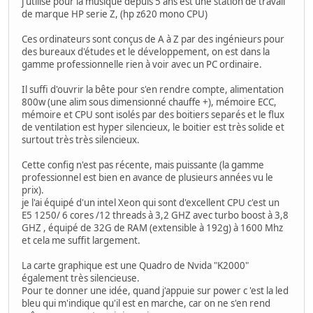
j'utilise pour la musique depuis 5 ans est une station de travail
de marque HP serie Z, (hp z620 mono CPU)
Ces ordinateurs sont conçus de A à Z par des ingénieurs pour
des bureaux d'études et le développement, on est dans la
gamme professionnelle rien à voir avec un PC ordinaire.
Il suffi d'ouvrir la bête pour s'en rendre compte, alimentation
800w (une alim sous dimensionné chauffe +), mémoire ECC,
mémoire et CPU sont isolés par des boitiers separés et le flux
de ventilation est hyper silencieux, le boitier est très solide et
surtout très très silencieux.
Cette config n'est pas récente, mais puissante (la gamme
professionnel est bien en avance de plusieurs années vu le
prix).
je l'ai équipé d'un intel Xeon qui sont d'excellent CPU c'est un
E5 1250/ 6 cores /12 threads à 3,2 GHZ avec turbo boost à 3,8
GHZ , équipé de 32G de RAM (extensible à 192g) à 1600 Mhz
et cela me suffit largement.
La carte graphique est une Quadro de Nvida "K2000"
également très silencieuse.
Pour te donner une idée, quand j'appuie sur power c 'est la led
bleu qui m'indique qu'il est en marche, car on ne s'en rend