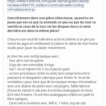
https://www.frandroid.com/guide-dachat/guides-dachat-
hardware/884159_meilleurs-ventirads-watercooling-
refroidissement-pc
Concrètement dans une pièce silencieuse, quand tu ne
joues pas est-ce que tu entends un peu ou pas du tout ce
ventilo et ceux de la tour (et les disques durs) si cette
dernière est dans la même pièce?
Chacun a son seuil de tolérance au bruit (même si on perçois
moins les aigus en vieillissant) et j'adore le calme de mon home
studio pour jouer du clavier notamment.
Je cherche une config basique avec :
. Tour aéro non bruyante
. 32go de ram extensible à 64go
. Ssd 1 Go et Option DD 2 Go si pas bruyant
. un bon processeur (Intel ou amd, bon compromis entre
puissance et dissipation calorique pour limiter le bruit de
ventilation ) pour faire que de la musique temps réel amateur
avec une dizaine de pistes avec vst/plugins, faible latence
(focusrite clarett 4 usb avec 8 entrées analogiques et motu
824 mk3 firewire 10 entrées analogiques reliées en spdif et
fibre optique)
. Carte mère évolutive avec Wifi 6, 1 hdmi, bcp de usb