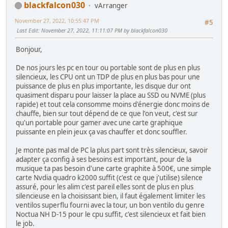
blackfalcon030
vArranger
November 27, 2022, 10:55:47 PM
#5
Last Edit
: November 27, 2022, 11:11:07 PM by blackfalcon030
Bonjour,
De nos jours les pc en tour ou portable sont de plus en plus
silencieux, les CPU ont un TDP de plus en plus bas pour une
puissance de plus en plus importante, les disque dur ont
quasiment disparu pour laisser la place au SSD ou NVME (plus
rapide) et tout cela consomme moins d'énergie donc moins de
chauffe, bien sur tout dépend de ce que l'on veut, c'est sur
qu'un portable pour gamer avec une carte graphique
puissante en plein jeux ça vas chauffer et donc souffler.
Je monte pas mal de PC la plus part sont très silencieux, savoir
adapter ça config à ses besoins est important, pour de la
musique ta pas besoin d'une carte graphite à 500€, une simple
carte Nvdia quadro k2000 suffit (c'est ce que j'utilise) silence
assuré, pour les alim c'est pareil elles sont de plus en plus
silencieuse en la choisissant bien, il faut également limiter les
ventilos superflu fourni avec la tour, un bon ventilo du genre
Noctua NH D-15 pour le cpu suffit, c'est silencieux et fait bien
le job.