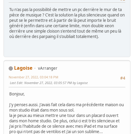
Tu n'as pas la possibilité de mettre un pc derrière le mur de ta
pièce de musique ? C'est la solution la plus silencieuse quand on
peut se le permettre et à partir de là peut importe le bruit
généré (enfin dans une certaine limite, mon double xeon
derrière une simple cloison s'entend tout de même un peu là
où derrière des parpaing il s'oubliait totalement).
Lagoise
vArranger
November 27, 2022, 03:04:18 PM
#4
Last Edit
: November 27, 2022, 03:05:57 PM by Lagoise
Bonjour,
J'y penses aussi. J'avais fait cela dans ma précédente maison ou
mon studio était dans mon sous sol.
la je peux au mieux mettre une tour dans un placard ouvert
dans mon home studio. De plus, celui ci est très silencieux et
j'ai pris l'habitude de ce silence avec mes iPad et ma surface
pro qui n'ont pas de ventilos et j'ai un son sublime...