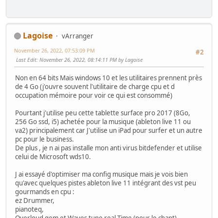
Lagoise
vArranger
November 26, 2022, 07:53:09 PM
#2
Last Edit
: November 26, 2022, 08:14:11 PM by Lagoise
Non en 64 bits Mais windows 10 et les utilitaires prennent près
de 4 Go (j'ouvre souvent l'utilitaire de charge cpu et d
occupation mémoire pour voir ce qui est consommé)
Pourtant j'utilise peu cette tablette surface pro 2017 (8Go,
256 Go ssd, i5) achetée pour la musique (ableton live 11 ou
va2) principalement car J'utilise un iPad pour surfer et un autre
pc pour le business.
De plus , je n ai pas installe mon anti virus bitdefender et utilise
celui de Microsoft wds10.
J ai essayé d'optimiser ma config musique mais je vois bien
qu'avec quelques pistes ableton live 11 intégrant des vst peu
gourmands en cpu :
ez Drummer,
pianoteq,