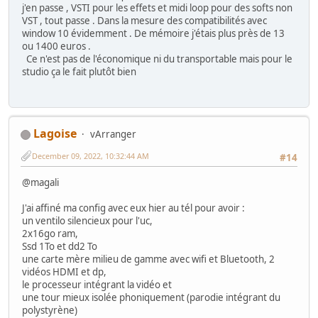
j'en passe , VSTI pour les effets et midi loop pour des softs non
VST , tout passe . Dans la mesure des compatibilités avec
window 10 évidemment . De mémoire j'étais plus près de 13
ou 1400 euros .
Ce n'est pas de l'économique ni du transportable mais pour le
studio ça le fait plutôt bien
Lagoise
vArranger
December 09, 2022, 10:32:44 AM
#14
@magali
J'ai affiné ma config avec eux hier au tél pour avoir :
un ventilo silencieux pour l'uc,
2x16go ram,
Ssd 1To et dd2 To
une carte mère milieu de gamme avec wifi et Bluetooth, 2
vidéos HDMI et dp,
le processeur intégrant la vidéo et
une tour mieux isolée phoniquement (parodie intégrant du
polystyrène)