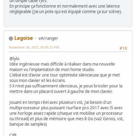
un simple câble rj45.
En principe ça fonctionne et normalement avec une latence
négligeable (j'ai un pote qui est équipé comme ça sur scène).
Lagoise
vArranger
November 30, 2022, 05:45:25 PM
#10
@lylo
Idée ingénieuse mais difficile à réaliser dans ma nouvelle
maison vu l'implantation de mon home studio.
L'idéal est d'avoir une tour optimisée silencieuse que je met
sous mon clavier et les écrans.
S il n'est pas suffisamment silencieux, je peux bricoler pour la
mettre dans un placard ouvert à gauche de mon clavier.
Jouant en temps réel avec plusieurs vst, j'ai besoin d'un
multiprocesseur plus puissant /surface pro 2017 avec i5 avec
une horloge assez rapide (chaque vst mobilise un processeur
ou thread) et plus de mémoire que mes 8 Go (va2 Genos, vst,
banque de samples)
Cdlt