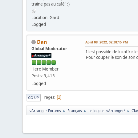
traine pas au café" :)
Location: Gard
Logged
Dan
April 08, 2022, 02:38:15 PM
Global Moderator
Il est possible de lui offrir 
Pour couper le son de son cla
Hero Member
Posts: 9,415
Logged
Pages
1
GO UP
vArranger Forums
Français
Le logiciel vArranger²
Cla
►
►
►