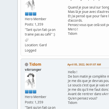
Quand je joue seul sur So
Mais là je joue avec d'autre
Et j'ai pensé que pour fair
Hero Member
d'accords.
Posts: 1,359
Pensez vous que celà soit po
Merci !
"Tant qu'on fait ça on
Tidom
traine pas au café" :)
Location: Gard
Logged
Tidom
April 05, 2022, 06:01:07 AM
vArranger
Hello !
De bon matin je compléte 
Je me dis que je devrais pou
Le soucis c'est que je vais 
Je me dis qu'il me faut donc 
Avant de rentrer dans vArr
Hero Member
Qu'en pensez vous?
Posts: 1,359
Tidom
"Tant qu'on fait ça on