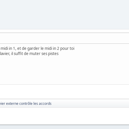
le midi in 1, et de garder le midi in 2 pour toi
vier, il suffit de muter ses pistes
vier externe contrôle les accords