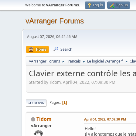
Welcome to
vArranger Forums
.
Log in
Sign up
vArranger Forums
August 07, 2026, 06:42:46 AM
Home
Search
vArranger Forums
Français
Le logiciel vArranger²
Cla
►
►
►
Clavier externe contrôle les 
Started by Tidom, April 04, 2022, 07:09:30 PM
Pages
1
GO DOWN
Tidom
April 04, 2022, 07:09:30 PM
vArranger
Hello !
Il y a longtemps que je n'ét