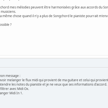
ngchord mes mélodies peuvent être harmonisées grâce aux accords du So
s musiciens.
e la même chose quand il n'y a plus de Songchord le pianiste pourrait m'env
ssible ?
mon message :
voir melanger le flux midi qui provient de ma guitare et celui qui provien
entendre les notes du pianiste et je ne veux que ses informations d'accord.
filtrer avec Midi Ox.
anger Midi In 1.