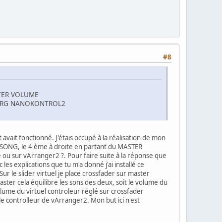
#8
ASTER VOLUME
yle KORG NANOKONTROL2
 avait fonctionné. J'étais occupé à la réalisation de mon
er SONG, le 4 ème à droite en partant du MASTER
e ou sur vArranger2 ?. Pour faire suite à la réponse que
 les explications que tu m'a donné j'ai installé ce
 Sur le slider virtuel je place crossfader sur master
ster cela équilibre les sons des deux, soit le volume du
volume du virtuel controleur réglé sur crossfader
le controlleur de vArranger2. Mon but ici n'est