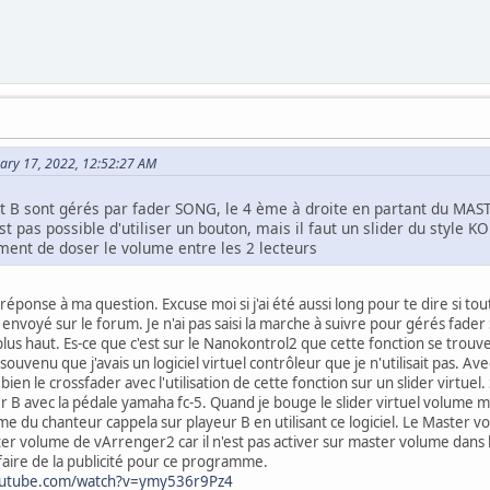
ary 17, 2022, 12:52:27 AM
et B sont gérés par fader SONG, le 4 ème à droite en partant du M
'est pas possible d'utiliser un bouton, mais il faut un slider du st
ment de doser le volume entre les 2 lecteurs
éponse à ma question. Excuse moi si j'ai été aussi long pour te dire si tout
 envoyé sur le forum. Je n'ai pas saisi la marche à suivre pour gérés fad
lus haut. Es-ce que c'est sur le Nanokontrol2 que cette fonction se trouv
ouvenu que j'avais un logiciel virtuel contrôleur que je n'utilisait pas. Avec
 bien le crossfader avec l'utilisation de cette fonction sur un slider virtuel.
r B avec la pédale yamaha fc-5. Quand je bouge le slider virtuel volume ma
ume du chanteur cappela sur playeur B en utilisant ce logiciel. Le Master 
ter volume de vArrenger2 car il n'est pas activer sur master volume dans 
faire de la publicité pour ce programme.
outube.com/watch?v=ymy536r9Pz4