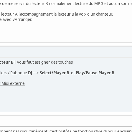
ye de me servir du lecteur B normalement lecture du MP 3 et aucun son ne
 le lecteur A l'accompagnement le lecteur B la voix d'un chanteur.
ble avec vArranger.
cteur B
il vous faut assigner des touches
llers / Rubrique
DJ
--->
Select/Player B
et
Play/Pause Player B
r Midi externe
onnent pas simultanément, c'est plutôt une fonction style dj pour enchai