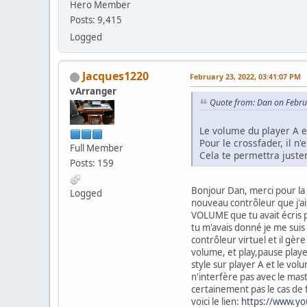
Hero Member
Posts: 9,415
Logged
Jacques1220
February 23, 2022, 03:41:07 PM
vArranger
Quote from: Dan on Febru
Le volume du player A 
Pour le crossfader, il n
Full Member
Cela te permettra juste
Posts: 159
Bonjour Dan, merci pour la r
Logged
nouveau contrôleur que j'ai
VOLUME que tu avait écris p
tu m'avais donné je me suis s
contrôleur virtuel et il gère
volume, et play,pause playe
style sur player A et le vol
n'interfère pas avec le mas
certainement pas le cas de 
voici le lien:
https://www.y