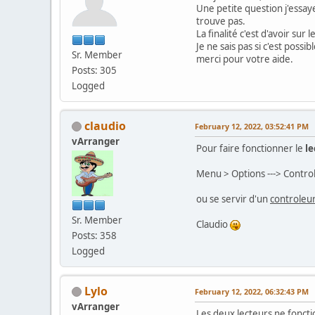
Une petite question j'essa
trouve pas.
La finalité c'est d'avoir sur
Je ne sais pas si c'est possi
Sr. Member
merci pour votre aide.
Posts: 305
Logged
claudio
February 12, 2022, 03:52:41 PM
vArranger
Pour faire fonctionner le
le
Menu > Options ---> Contro
ou se servir d'un
controleu
Sr. Member
Claudio
Posts: 358
Logged
Lylo
February 12, 2022, 06:32:43 PM
vArranger
Les deux lecteurs ne foncti