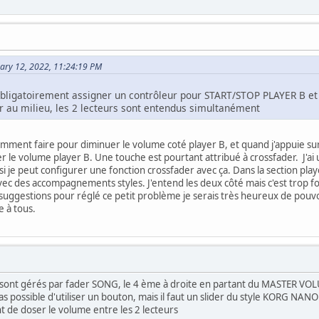
ary 12, 2022, 11:24:19 PM
ut obligatoirement assigner un contrôleur pour START/STOP PLAYER B e
r au milieu, les 2 lecteurs sont entendus simultanément
omment faire pour diminuer le volume coté player B, et quand j'appuie sur 
er le volume player B. Une touche est pourtant attribué à crossfader. J'ai
 si je peut configurer une fonction crossfader avec ça. Dans la section pl
ec des accompagnements styles. J'entend les deux côté mais c'est trop for
 suggestions pour réglé ce petit problème je serais très heureux de pouvoi
e à tous.
 sont gérés par fader SONG, le 4 ème à droite en partant du MASTER V
t pas possible d'utiliser un bouton, mais il faut un slider du style KORG 
 de doser le volume entre les 2 lecteurs