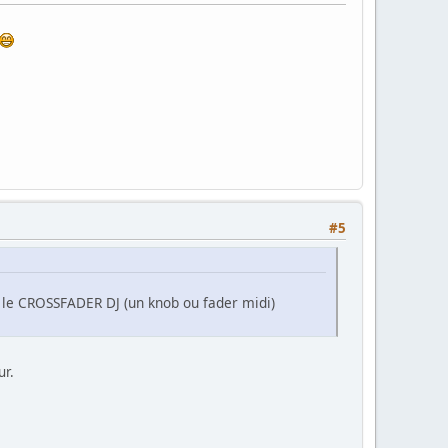
#5
t le CROSSFADER DJ (un knob ou fader midi)
ur.