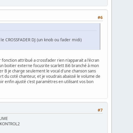
#6
t le CROSSFADER DJ (un knob ou fader midi)
fonction attribué a crossfader rien n'apparait a l'écran
 un boitier externe focusrite scarlett 8i6 branché à mon
ayer B je charge seulement le vocal d'une chanson sans
t du coté chanteur, et je voudrais abaissé le volume de
r enfin ajusté c'est paramètres en utilisant vos bon
#7
OLUME
NANOKONTROL2