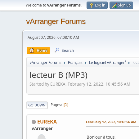
Welcome to
vArranger Forums
.
Log in
Sign up
vArranger Forums
August 07, 2026, 07:08:10 AM
Home
Search
vArranger Forums
Français
Le logiciel vArranger²
lec
►
►
►
lecteur B (MP3)
Started by EUREKA, February 12, 2022, 10:45:56 AM
Pages
1
GO DOWN
EUREKA
February 12, 2022, 10:45:56 AM
vArranger
Bonjour à tous,