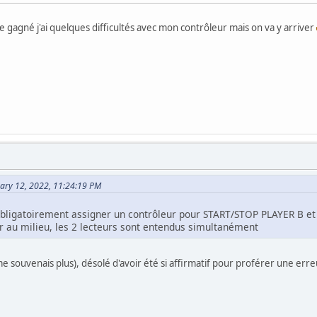
re gagné j'ai quelques difficultés avec mon contrôleur mais on va y arriver
ary 12, 2022, 11:24:19 PM
ut obligatoirement assigner un contrôleur pour START/STOP PLAYER B e
r au milieu, les 2 lecteurs sont entendus simultanément
me souvenais plus), désolé d'avoir été si affirmatif pour proférer une erre