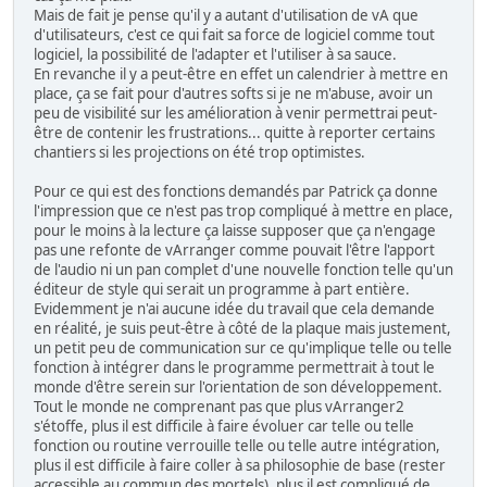
Mais de fait je pense qu'il y a autant d'utilisation de vA que
d'utilisateurs, c'est ce qui fait sa force de logiciel comme tout
logiciel, la possibilité de l'adapter et l'utiliser à sa sauce.
En revanche il y a peut-être en effet un calendrier à mettre en
place, ça se fait pour d'autres softs si je ne m'abuse, avoir un
peu de visibilité sur les amélioration à venir permettrai peut-
être de contenir les frustrations... quitte à reporter certains
chantiers si les projections on été trop optimistes.
Pour ce qui est des fonctions demandés par Patrick ça donne
l'impression que ce n'est pas trop compliqué à mettre en place,
pour le moins à la lecture ça laisse supposer que ça n'engage
pas une refonte de vArranger comme pouvait l'être l'apport
de l'audio ni un pan complet d'une nouvelle fonction telle qu'un
éditeur de style qui serait un programme à part entière.
Evidemment je n'ai aucune idée du travail que cela demande
en réalité, je suis peut-être à côté de la plaque mais justement,
un petit peu de communication sur ce qu'implique telle ou telle
fonction à intégrer dans le programme permettrait à tout le
monde d'être serein sur l'orientation de son développement.
Tout le monde ne comprenant pas que plus vArranger2
s'étoffe, plus il est difficile à faire évoluer car telle ou telle
fonction ou routine verrouille telle ou telle autre intégration,
plus il est difficile à faire coller à sa philosophie de base (rester
accessible au commun des mortels), plus il est compliqué de