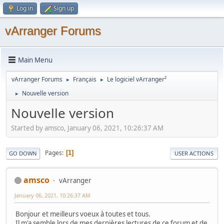
Log in
Sign up
vArranger Forums
Main Menu
vArranger Forums
Français
Le logiciel vArranger²
►
►
Nouvelle version
►
Nouvelle version
Started by amsco, January 06, 2021, 10:26:37 AM
Pages
1
GO DOWN
USER ACTIONS
amsco
vArranger
January 06, 2021, 10:26:37 AM
Bonjour et meilleurs voeux à toutes et tous.
Il m'a semble lors de mes dernières lectures de ce forum et de