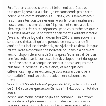
En effet, un état des lieux serait tellement appréciable,
Quelques lignes tout au plus.. Je ne comprends pas a cette
politique de communication. Et... idefix, vous semblez avoir
raison, un interrogatoire énuméré sur le forum anglais a eu
nouvellement lieu en date du 21 janvier, et celui ci a belle et
bien reçu de très claires réponses. Je ne vous cache pas que je
suis assez navré de Le constater également. Pourtant lorsque
j'avais acheté ce logiciel en décembre 2015, si mes souvenirs
sont bons, il était dit qu'une période de mise a jour de 5
années était incluse dans le prix, mais j'ai omis ce détail lorsque
j'ai été invité à contribuer de nouveau pour avoir la dernière
version disponible moins de 5 ans après l'achat initial. De plus,
une fois séduit par le bon travail de développement du logiciel,
j'ai même acheté la banque de son du Genos quelques mois
plus tard. Je possède un vrai Genos, et bien que des
différences majeures existent, je dois aussi avouer que la
compatiblité rend cet achat relativement raisonnable.
Breff.
Voici donc 2 "Contributions" payées de 49 €, l'achat du logiciel
de 349 € et La banque se son Genos a 149 €... pour un total de
596 €..
c'est quand même pas un paquet de bonbons... Un état des
lieux satisferait pleinement mon impatience grandissante.
Je précise que sans explications claires, mon logiciel et ma