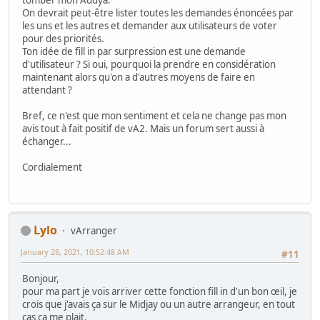
tomber mon Audya.
On devrait peut-être lister toutes les demandes énoncées par
les uns et les autres et demander aux utilisateurs de voter
pour des priorités.
Ton idée de fill in par surpression est une demande
d'utilisateur ? Si oui, pourquoi la prendre en considération
maintenant alors qu'on a d'autres moyens de faire en
attendant ?
Bref, ce n'est que mon sentiment et cela ne change pas mon
avis tout à fait positif de vA2. Mais un forum sert aussi à
échanger...
Cordialement
Lylo
vArranger
January 28, 2021, 10:52:48 AM
#11
Bonjour,
pour ma part je vois arriver cette fonction fill in d'un bon œil, je
crois que j'avais ça sur le Midjay ou un autre arrangeur, en tout
cas ça me plait.