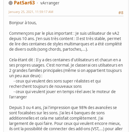
PatSar63
vArranger
January 25, 2021, 11:59:17 AM
#8
Bonjour à tous,
Commençons par le plus important : Je suis utilisateur de vA2
depuis 10 ans. J'en suis très content : Il est très stable, permet
de lire des centaines de styles multimarques et a été complété
de divers outils (song chords, partoches,...).
Cela étant dit : Il y a des centaines d'utilisateurs et chacun en a
ses propres usages. C'est normal. Je classerai ces utilsateurs en
2 grandes familles principales (même si on appartient toujours
un peu aux deux) :
- ceux qui veulent des sons super réalistes et qui
recherchent toujours de nouveaux sons
- ceux qui veulent jouer en temps réel avec le moteur de
l'arranger
Depuis 3 ou 4 ans, j'ai l'impression que 98% des avancées se
sont focalisées sur les sons. J'ai les 4 banques de sons
additionnelles et cela me satisfait complètement. J'ai
largement de quoi faire. Pour ceux qui veulent encore mieux,
ils ont la possibilité de connecter des add-ons (VST,...) pour aller