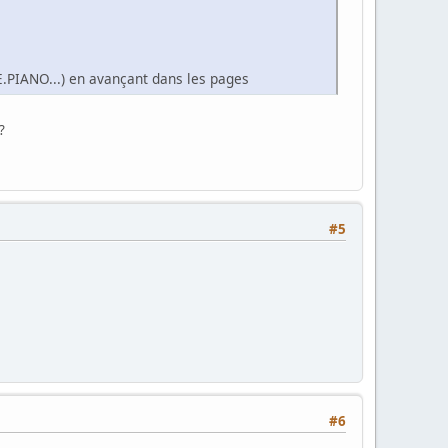
 E.PIANO...) en avançant dans les pages
?
#5
#6