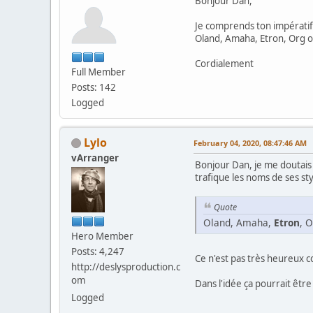
Bonjour Dan,
Je comprends ton impératif 
Oland, Amaha, Etron, Org ou
Cordialement
Full Member
Posts: 142
Logged
Lylo
February 04, 2020, 08:47:46 AM
vArranger
Bonjour Dan, je me doutais
trafique les noms de ses st
Quote
Oland, Amaha,
Etron
, 
Hero Member
Posts: 4,247
Ce n'est pas très heureux 
http://deslysproduction.c
om
Dans l'idée ça pourrait êt
Logged