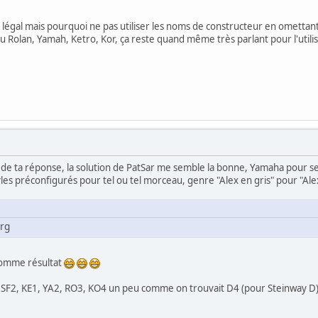
légal mais pourquoi ne pas utiliser les noms de constructeur en omettant 
 Rolan, Yamah, Ketro, Kor, ça reste quand même très parlant pour l'utilis
 de ta réponse, la solution de PatSar me semble la bonne, Yamaha pour s
yles préconfigurés pour tel ou tel morceau, genre "Alex en gris" pour "Ale
Org
comme résultat
re SF2, KE1, YA2, RO3, KO4 un peu comme on trouvait D4 (pour Steinway D