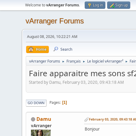
Welcome to
vArranger Forums
.
Log in
Sign up
vArranger Forums
August 08, 2026, 10:22:21 AM
Home
Search
vArranger Forums
Français
Le logiciel vArranger²
Fai
►
►
►
Faire apparaitre mes sons sf2
Started by Damu, February 03, 2020, 09:43:18 AM
Pages
1
GO DOWN
Damu
February 03, 2020, 09:43:18 
vArranger
Bonjour