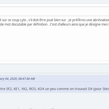
 sur ce coup Lylo , s'il doit être joué bien sur . Je préfères une abrévia
de mot discutable par définition . C'est d'ailleurs ainsi que je désigne 
uary 04, 2020, 08:47:46 AM
 être SF2, KE1, YA2, RO3, KO4 un peu comme on trouvait D4 (pour Ste