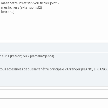
ma fenetre ins et sf2 (voir fichier joint.)
mes fichiers (extension.sf2)
 ketron..)
lic sur 1 (ketron) ou 2 (yamaha/genos)
t tous accessibles depuis la fenêtre principale vArranger (PIANO, E.PIANO.