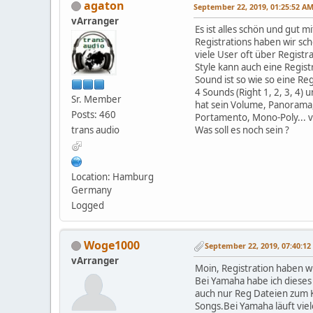
agaton
September 22, 2019, 01:25:52 A
vArranger
Es ist alles schön und gut m
Registrations haben wir sch
viele User oft über Registr
Style kann auch eine Regist
Sound ist so wie so eine Re
4 Sounds (Right 1, 2, 3, 4) 
Sr. Member
hat sein Volume, Panorama,
Posts: 460
Portamento, Mono-Poly... 
trans audio
Was soll es noch sein ?
Location: Hamburg
Germany
Logged
Woge1000
September 22, 2019, 07:40:1
vArranger
Moin, Registration haben w
Bei Yamaha habe ich dieses
auch nur Reg Dateien zum K
Songs.Bei Yamaha läuft vie