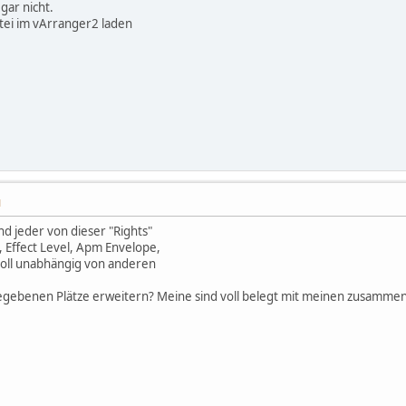
 gar nicht.
tei im vArranger2 laden
M
und jeder von dieser "Rights"
 Effect Level, Apm Envelope,
voll unabhängig von anderen
gebenen Plätze erweitern? Meine sind voll belegt mit meinen zusammen