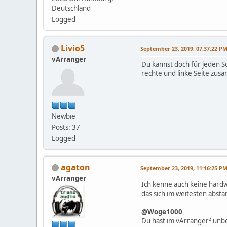
Deutschland
Logged
Livio5
September 23, 2019, 07:37:22 P
vArranger
Du kannst doch für jeden S
rechte und linke Seite zus
Newbie
Posts: 37
Logged
agaton
September 23, 2019, 11:16:25 P
vArranger
Ich kenne auch keine hard
das sich im weitesten abst
@Woge1000
Du hast im vArranger² unbe