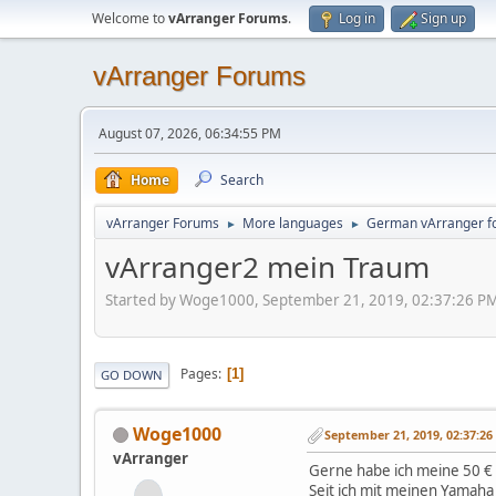
Welcome to
vArranger Forums
.
Log in
Sign up
vArranger Forums
August 07, 2026, 06:34:55 PM
Home
Search
vArranger Forums
More languages
German vArranger f
►
►
vArranger2 mein Traum
Started by Woge1000, September 21, 2019, 02:37:26 P
Pages
1
GO DOWN
Woge1000
September 21, 2019, 02:37:2
vArranger
Gerne habe ich meine 50 €
Seit ich mit meinen Yamaha 