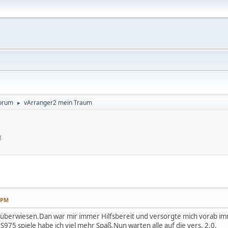
orum
vArranger2 mein Traum
►
M
6 PM
 überwiesen.Dan war mir immer Hilfsbereit und versorgte mich vorab 
S975 spiele habe ich viel mehr Spaß.Nun warten alle auf die vers. 2.0.