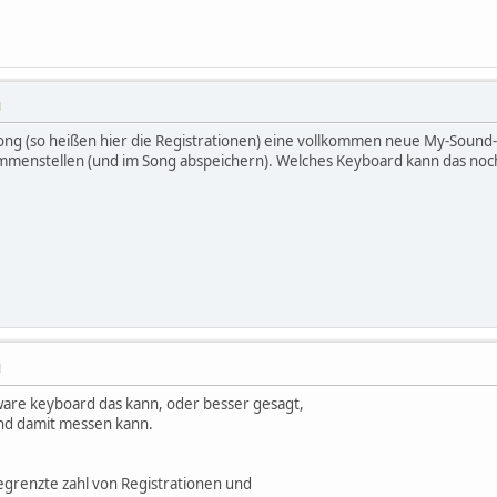
M
ong (so heißen hier die Registrationen) eine vollkommen neue My-Sound-L
ammenstellen (und im Song abspeichern). Welches Keyboard kann das noch
M
ware keyboard das kann, oder besser gesagt,
and damit messen kann.
grenzte zahl von Registrationen und