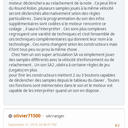
moteur déclenchera au relachement de la note . Ca peut être
du Round Robin ,plusieurs samples joués à la même vélocité
seront déclenchés alternativement selon des règles
particulières . Dans la programmation du son des infos
supplémentaires sont codées si le moteur rencontre ce
codage , il saura l'interpréter . Ces sons plus complexes
regroupent une variété de techniques et c'est l'ensemble de
ces techniques complémentaires qui donnent leur nom à la
technologie . Ces noms changent selon les constructeurs mais
il font tous peu ou prou la même chose .
Chez Yam un son super articulation SA va simplement jouer
des samples différents avec la vélocité d'enfoncement ou de
relachement . Un son SA2 ,obéira à certaine règles de jeu
(Legato) en plus.
pour finir les constructeurs mettent 2 ou 3 boutons capables
de déclencher des samples depuis le tableau du clavier . Toutes
ces fonctions sont mémorisées dans le son et le moteur est
capable de les interpréter quand un son en dispose .
olivier71500
vArranger
September 21, 2019, 02:46:01 PM
#2