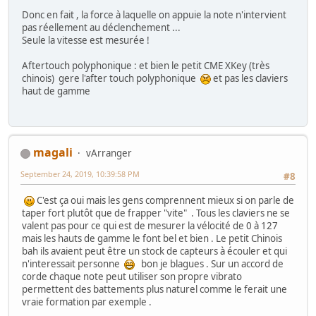
Donc en fait , la force à laquelle on appuie la note n'intervient
pas réellement au déclenchement ...
Seule la vitesse est mesurée !
Aftertouch polyphonique : et bien le petit CME XKey (très
chinois) gere l'after touch polyphonique
et pas les claviers
haut de gamme
magali
vArranger
September 24, 2019, 10:39:58 PM
#8
C'est ça oui mais les gens comprennent mieux si on parle de
taper fort plutôt que de frapper "vite" . Tous les claviers ne se
valent pas pour ce qui est de mesurer la vélocité de 0 à 127
mais les hauts de gamme le font bel et bien . Le petit Chinois
bah ils avaient peut être un stock de capteurs à écouler et qui
n'interessait personne
bon je blagues . Sur un accord de
corde chaque note peut utiliser son propre vibrato
permettent des battements plus naturel comme le ferait une
vraie formation par exemple .