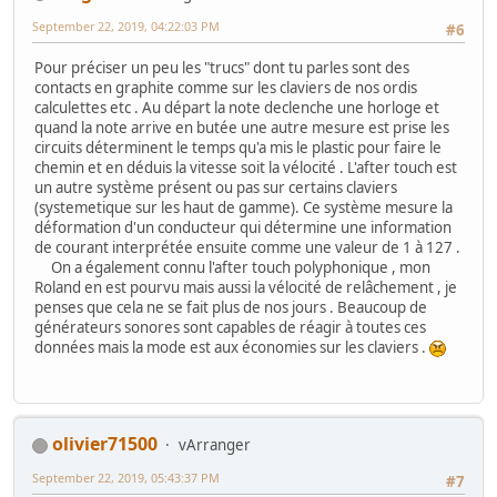
September 22, 2019, 04:22:03 PM
#6
Pour préciser un peu les "trucs" dont tu parles sont des
contacts en graphite comme sur les claviers de nos ordis
calculettes etc . Au départ la note declenche une horloge et
quand la note arrive en butée une autre mesure est prise les
circuits déterminent le temps qu'a mis le plastic pour faire le
chemin et en déduis la vitesse soit la vélocité . L'after touch est
un autre système présent ou pas sur certains claviers
(systemetique sur les haut de gamme). Ce système mesure la
déformation d'un conducteur qui détermine une information
de courant interprétée ensuite comme une valeur de 1 à 127 .
On a également connu l'after touch polyphonique , mon
Roland en est pourvu mais aussi la vélocité de relâchement , je
penses que cela ne se fait plus de nos jours . Beaucoup de
générateurs sonores sont capables de réagir à toutes ces
données mais la mode est aux économies sur les claviers .
olivier71500
vArranger
September 22, 2019, 05:43:37 PM
#7