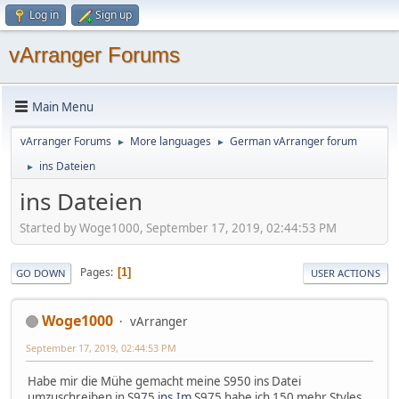
Log in
Sign up
vArranger Forums
Main Menu
vArranger Forums
More languages
German vArranger forum
►
►
ins Dateien
►
ins Dateien
Started by Woge1000, September 17, 2019, 02:44:53 PM
Pages
1
GO DOWN
USER ACTIONS
Woge1000
vArranger
September 17, 2019, 02:44:53 PM
Habe mir die Mühe gemacht meine S950 ins Datei
umzuschreiben in S975
ins.Im
S975 habe ich 150 mehr Styles