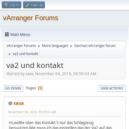
Log in
Sign up
vArranger Forums
Main Menu
vArranger Forums
More languages
German vArranger forum
►
►
va2 und kontakt
►
va2 und kontakt
Started by sasa, November 04, 2018, 09:59:43 AM
Pages
1
GO DOWN
USER ACTIONS
sasa
November 04, 2018, 09:59:43 AM
Hi,wollte über das Kontakt 5 nur das Schlagzeug
benuutzen.Wie muss ich das einstellen das der Va2 auf das