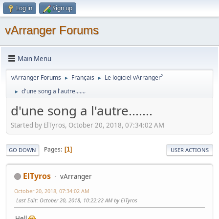
Log in
Sign up
vArranger Forums
Main Menu
vArranger Forums
Français
Le logiciel vArranger²
►
►
d'une song a l'autre.......
►
d'une song a l'autre.......
Started by ElTyros, October 20, 2018, 07:34:02 AM
Pages
1
GO DOWN
USER ACTIONS
ElTyros
vArranger
October 20, 2018, 07:34:02 AM
Last Edit
: October 20, 2018, 10:22:22 AM by ElTyros
Hell