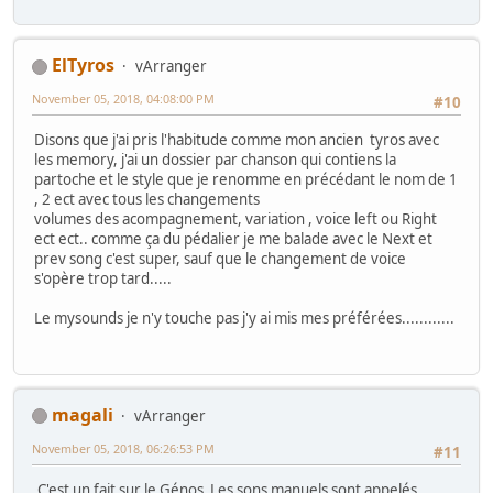
ElTyros
vArranger
November 05, 2018, 04:08:00 PM
#10
Disons que j'ai pris l'habitude comme mon ancien tyros avec
les memory, j'ai un dossier par chanson qui contiens la
partoche et le style que je renomme en précédant le nom de 1
, 2 ect avec tous les changements
volumes des acompagnement, variation , voice left ou Right
ect ect.. comme ça du pédalier je me balade avec le Next et
prev song c'est super, sauf que le changement de voice
s'opère trop tard.....
Le mysounds je n'y touche pas j'y ai mis mes préférées............
magali
vArranger
November 05, 2018, 06:26:53 PM
#11
C'est un fait sur le Génos Les sons manuels sont appelés