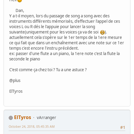
Dan,
Y a t-il moyen, lors du passage de song a song avec des
instruments différents mémorisés, d'effectuer l'appel de ces
voices L ou R dés le l'appuie pour lancer la song
suivante(uniquement pour les voices ça va de soi
).
actuellement cela s'opère sur le 1er temps de la 1ere mesure
ce qui fait que dans un enchaînement avec une note sur ce 1er
temps c'est encore l'instru précédent.
ex: passer d'une flute a un piano, la 1ere note c'est la flute la
seconde le piano
C'est comme ça chez toi ? Tu a une astuce ?
@plus
ElTyros
ElTyros
vArranger
October 24, 2018, 05:45:35 AM
#1