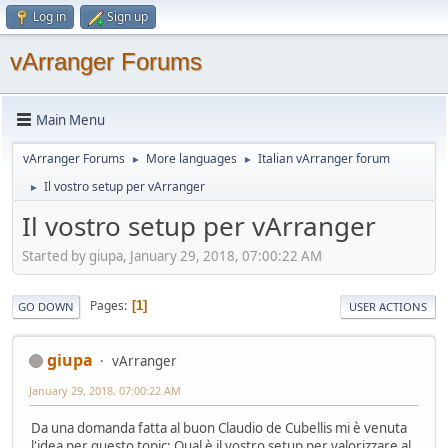
Log in
Sign up
vArranger Forums
Main Menu
vArranger Forums
More languages
Italian vArranger forum
►
►
Il vostro setup per vArranger
►
Il vostro setup per vArranger
Started by giupa, January 29, 2018, 07:00:22 AM
Pages
1
GO DOWN
USER ACTIONS
giupa
vArranger
January 29, 2018, 07:00:22 AM
Da una domanda fatta al buon Claudio de Cubellis mi è venuta
l'idea per questo topic: Qual è il vostro setup per valorizzare al