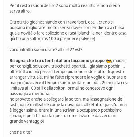
Per il resto i suoni dell'sd2 sono molto realistici e non credo
serva altro.
Oltretutto giochicchiando con i reverberi, ecc... credo si
possano migliorare molto (senza dover corrier dietro a chissà
quale novità o fare collezione di tasti bianchi e neri dentro casa,
già ho una solton ms 100 a prendere polvere)
voi quali altri suoni usate? altri sf2? vst?
Bisogna che tra utenti italiani facciamo gruppo
, magari
per consigli, soluzioni, trucchetti, spartiti... già siamo pochini...
oltretutto io più passa il tempo più sono soddisfatto di questo
arranger virtuale, mi ha fatto riprendere la voglia di suonare e
magari (ad avere il tempo) sperimentare un pò... 20 anni fa ci si
limitava ai 100 stili della solton, ormai ne conoscevo ogni
passaggio a memoria...
ho provato anche a collegarci la solton, ma l'assegnazione dei
tasti non è malleabile come la novation, oltretutto quest'ultima
è leggerissima, entra in una scrivania occupando pochissimo
spazio, e per chi non fa questo come lavoro è davvero un
grande vantaggio!
che ne dite?