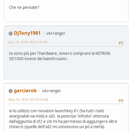
Che ne pensate?
DjTony1981
vArranger
July 19, 2018, 08:57:14 PM
#5
Io sono più per l'hardware, ovvero comprare la KETRON
SD1000 invece dei banchi suoni..
garciarob
vArranger
May 09, 2019, 05:19:59 AM
#6
io lo utilizzo con novation launchkey 61 (ha tutti i tasti
assegnabili via midi) e sd2. la potenza "infinita" ottenuta
dall'aggiunta di sf2 e vst mi ha permesso di aggiungere altre
chitarre (quelle dell'sd2 mi convincono un pò a metà).