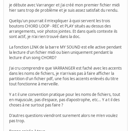
je débute avec Varranger et j'ai créé mon premier fichier midi
hier sans trop de problème et je suis assez satisfait du rendu.
Quelqu'un pourrait il m'expliquer à quoi servent les trois
boutons CHORD LOOP - REC et PLAY situés au dessus des
arrangements, voir photos jointes. Et dans quels contexte ils
sont actif, je n'ai rien trouvé dans la doc.
La fonction LINK de la barre MY SOUND est elle active pendant
la lecture d'un fichier midi ou bien uniquement pendant la
lecture d'un song CHORD?
J'ai cru comprendre que VARRANGER est faché avec les accents
dans les noms de fichiers, je n'arrivais pas à faire afficher la
partition d'un fichier pdf, une fois les accents enlevés du titre
tout fonctionne à merveille.
Y a t il une convention pratique pour les noms de fichiers, tout
en majuscule, pas d'espace, pas d'apostrophe, etc... Y a t il des
choses à ne surtout pas faire ?
D'autres questions viendront surement alors ne m'en voulez
pas trop.