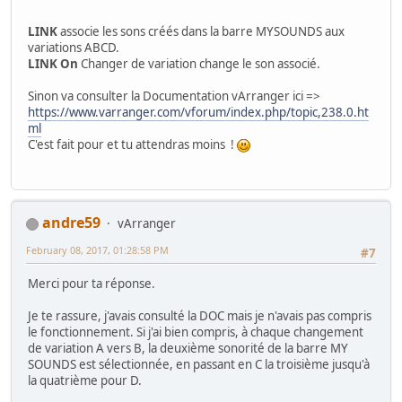
LINK
associe les sons créés dans la barre MYSOUNDS aux
variations ABCD.
LINK On
Changer de variation change le son associé.
Sinon va consulter la Documentation vArranger ici =>
https://www.varranger.com/vforum/index.php/topic,238.0.ht
ml
C'est fait pour et tu attendras moins !
andre59
vArranger
February 08, 2017, 01:28:58 PM
#7
Merci pour ta réponse.
Je te rassure, j'avais consulté la DOC mais je n'avais pas compris
le fonctionnement. Si j'ai bien compris, à chaque changement
de variation A vers B, la deuxième sonorité de la barre MY
SOUNDS est sélectionnée, en passant en C la troisième jusqu'à
la quatrième pour D.