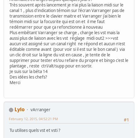
Très souvent après lancement je n'ai plus la liaison midi sur le
canal 1 , plus d'indication témoin sur l'écran Varranger pas de
transmission entre le clavier maitre et Varranger j'ai bien le
témoin midi sur la focusrite qui est on et il me faut
redémarrer pour que ça refonctionne à nouveau
Plus embêtant Varranger se charge , charge les vst mais la
aussi plus de liaison avec les vst réglage midi out2 >>>vst
aucun vst assigné sur un canal right ne répond et aucun n'est
éditable comme avant (pour voir si il est sur le bon canal ) via
un clic droit sur la ligne du vst en cause , je tente de le
supprimer pour tester et/ou refaire du propre et bingo c'est le
plantage , reste ctrl/alt/supp pour en sortir.
Je suis sur la béta 14
Des idées les chefs?
Merci
Lylo
vArranger
February 12, 2015, 04:52:21 PM
#1
Tu utilises quels vst et vsti ?