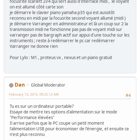
focusrite scarlett 2i/4 qui sert aussi d'interface midi , le voyant
on est allumé côté carte son
je démarre le clavier piano yamaha p35 qui est aussitôt
reconnu en midi par la focusrite second voyant allumé (midi )
je démarre Varranger en administrateur et là un coup sur 2 la
transmission midi ne fonctionne pas pas de voyant midi sur
varranger pas de bargraph actif sur appui d'une touche sur les
instruments ; reste à redémarrer le pc car redémarrer
Varranger ne donne rien
Pour Lylo : M1 , proteus vx , nexus et un piano gratuit
Dan
Global Moderator
February 13, 2015, 09:25:12 AM
#4
Tu es sur un ordinateur portable?
Essaye de mettre tes options d'alimentation sur le mode
"Performance élevées"
Il arrive parfois que le PC coupe un petit moment
l'alimentation USB pour économiser de l'énergie, et ensuite ce
n'est plus reconnu