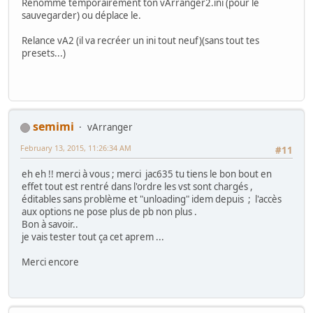
Renomme temporairement ton vArranger2.ini (pour le
sauvegarder) ou déplace le.
Relance vA2 (il va recréer un ini tout neuf)(sans tout tes
presets...)
semimi
vArranger
February 13, 2015, 11:26:34 AM
#11
eh eh !! merci à vous ; merci jac635 tu tiens le bon bout en
effet tout est rentré dans l'ordre les vst sont chargés ,
éditables sans problème et "unloading" idem depuis ; l'accès
aux options ne pose plus de pb non plus .
Bon à savoir..
je vais tester tout ça cet aprem ...
Merci encore