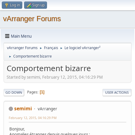
Log in
Sign up
vArranger Forums
Main Menu
vArranger Forums
Français
Le logiciel vArranger²
►
►
Comportement bizarre
►
Comportement bizarre
Started by semimi, February 12, 2015, 04:16:29 PM
Pages
1
GO DOWN
USER ACTIONS
semimi
vArranger
February 12, 2015, 04:16:29 PM
Bonjour,
Anomalies étranges depuis quelques jours :