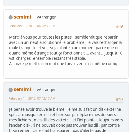
semimi
vArranger
February 13, 2015, 04:28:33 PM
#16
Merci à vous pour toutes les pistes il semblerait que repartir
avec un .ini neuf a solutionné le problème , je vais recharger la
mule tranquille et voir si ça plante à un moment parce que c'est
quand même étrange tout ça fonctionnait ... avant ...jusqu'à 10
vsti chargés l'ensemble restant très stable.
A suivre je mettrai un mot une fois revenu à la même config.
semimi
vArranger
February 14, 2015, 07:42:17 AM
#17
Je pense avoir trouvé le blème : je me suis fait un disk externe
spécial musique en usb et bien sur j'ai déplacé mes dossiers ,
mes fichiers , mes dll des vsti etc .. et l'ini pointait toujours vers
l'ancien disk , il ne pouvait donc pas trouver les dll , par contre
bizarrement ça restait transparent pas d'alerte pas de