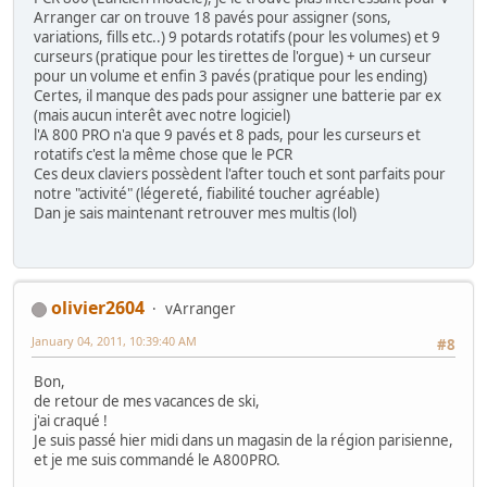
Arranger car on trouve 18 pavés pour assigner (sons,
variations, fills etc..) 9 potards rotatifs (pour les volumes) et 9
curseurs (pratique pour les tirettes de l'orgue) + un curseur
pour un volume et enfin 3 pavés (pratique pour les ending)
Certes, il manque des pads pour assigner une batterie par ex
(mais aucun interêt avec notre logiciel)
l'A 800 PRO n'a que 9 pavés et 8 pads, pour les curseurs et
rotatifs c'est la même chose que le PCR
Ces deux claviers possèdent l'after touch et sont parfaits pour
notre "activité" (légereté, fiabilité toucher agréable)
Dan je sais maintenant retrouver mes multis (lol)
olivier2604
vArranger
January 04, 2011, 10:39:40 AM
#8
Bon,
de retour de mes vacances de ski,
j'ai craqué !
Je suis passé hier midi dans un magasin de la région parisienne,
et je me suis commandé le A800PRO.