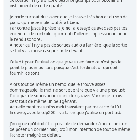
débourser il n'y a encore pas si longtemps pour obtenir un
instrument de cette qualité.
Je parle surtout du clavier que je trouve très bon et du son de
piano qui me semble tout à fait bien.
Par contre jusqu'à présent je ne l'ai essayé qu'avec ses petites
enceintes de contrôle, qui m'ont d'ailleurs impressionné pour
le rendu sonore.
A noter qu'il n'y a pas de sorties audio à l'arrière, que la sortie
se fait via la prise casque sur le devant.
Cela dit pour l'utilisation que je veux en faire ce n'est pas le
point le plus important puisque c'est l'ordinateur qui doit
fournir les sons.
Alors tout de même un bémol que je trouve assez
dommageable, le midi ne sort et entre que via une prise usb.
Donc pas de soucis pour connecter ça avec Varranger mais
c'est tout de même un peu gênant.
Actuellement mes infos midi transitent par ma carte fa101
firewire, avec le cdp200 il va falloir que j'utilise un port usb.
J'imagine qu'il doit être possible de demander à un technicien
de poser un bornier midi, d'où mon intention de tout de même
l'acheter malgrè ce défaut.