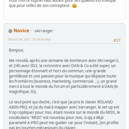
Pour moi ce logiciel vaut autant pour ses qualités intrinsèque
que pour celles de son concepteur.
Novice
vArranger
March 04, 2011, 10:18:43 AM
#27
Bonjour,
Me revoilà, après une semaine de bonheure avec VArranger2,
et 24h avec SD2, la rencontre avec DAN & Co a été super, un
personnage étonnant et hors du commun, une grande
gentillesse et une passion pour la musique qui dépasse toute
les frontières (business, marketing, commercial ...), un grand
merci à tout le monde du forum et particulièrement à DAN (le
magnifique ;0)).
Le seul point qui cloche, c'est que j'ai pris le clavier ROLAND
A800-PRO, et j'ai du mal à mapper avec Varranger, le set up est
trop copliquer pour moi, étant novice sur le monde du MIDI, le
vocabulaire "MIDI" est nouveau pour moi, si qq a déjà
parameté A-PRO peut me guider car pour l'instant, j'en profite
pas les touches mécaniques du clavier.