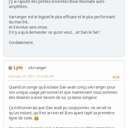
J'y ai rajouté des petites enceintes Bose Roomate auto-
amplifiées.
Varranger est le logiciel le plus efficace et le plus performant
du marché,
et il évolue sans cesse.
Il n'y a qu'à demander ce qu'on veut, ..et Dan le fait !
Cordialement.
Lylo
vArranger
February 25, 2011, 10:35:06 AM
#26
Quand on songe qu'à la base Dan avait conçu vArranger pour
son unique usage personnel et que maintenant nous sommes
des dizaines à avoir besoin de lui, ça laisse songeur.
Ça m'étonnerais que Dan avait pu soupçonner, ne serait-ce
qu'un instant, qu'il en arriverait là en ayant tapé sa première
ligne de code.