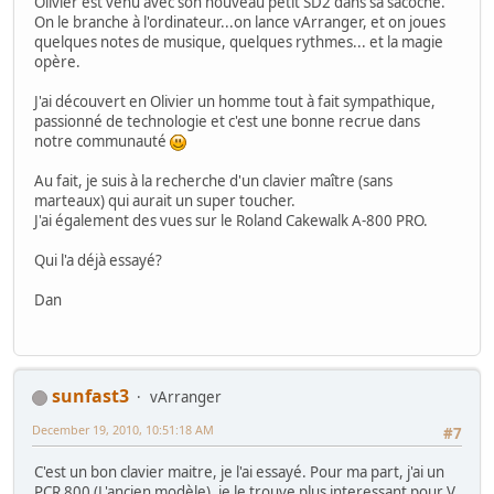
Olivier est venu avec son nouveau petit SD2 dans sa sacoche.
On le branche à l'ordinateur...on lance vArranger, et on joues
quelques notes de musique, quelques rythmes... et la magie
opère.
J'ai découvert en Olivier un homme tout à fait sympathique,
passionné de technologie et c'est une bonne recrue dans
notre communauté
Au fait, je suis à la recherche d'un clavier maître (sans
marteaux) qui aurait un super toucher.
J'ai également des vues sur le Roland Cakewalk A-800 PRO.
Qui l'a déjà essayé?
Dan
sunfast3
vArranger
December 19, 2010, 10:51:18 AM
#7
C'est un bon clavier maitre, je l'ai essayé. Pour ma part, j'ai un
PCR 800 (L'ancien modèle), je le trouve plus interessant pour V