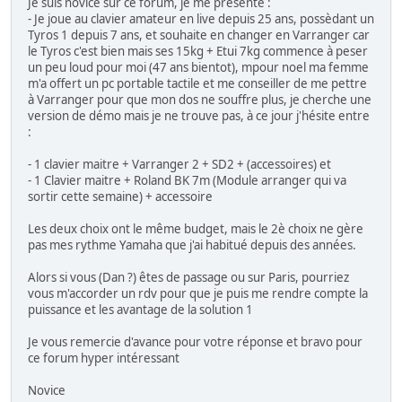
Je suis novice sur ce forum, je me présente :
- Je joue au clavier amateur en live depuis 25 ans, possèdant un
Tyros 1 depuis 7 ans, et souhaite en changer en Varranger car
le Tyros c'est bien mais ses 15kg + Etui 7kg commence à peser
un peu loud pour moi (47 ans bientot), mpour noel ma femme
m'a offert un pc portable tactile et me conseiller de me pettre
à Varranger pour que mon dos ne souffre plus, je cherche une
version de démo mais je ne trouve pas, à ce jour j'hésite entre
:
- 1 clavier maitre + Varranger 2 + SD2 + (accessoires) et
- 1 Clavier maitre + Roland BK 7m (Module arranger qui va
sortir cette semaine) + accessoire
Les deux choix ont le même budget, mais le 2è choix ne gère
pas mes rythme Yamaha que j'ai habitué depuis des années.
Alors si vous (Dan ?) êtes de passage ou sur Paris, pourriez
vous m'accorder un rdv pour que je puis me rendre compte la
puissance et les avantage de la solution 1
Je vous remercie d'avance pour votre réponse et bravo pour
ce forum hyper intéressant
Novice