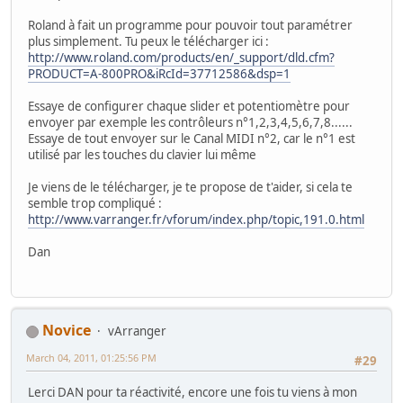
Roland à fait un programme pour pouvoir tout paramétrer
plus simplement. Tu peux le télécharger ici :
http://www.roland.com/products/en/_support/dld.cfm?
PRODUCT=A-800PRO&iRcId=37712586&dsp=1
Essaye de configurer chaque slider et potentiomètre pour
envoyer par exemple les contrôleurs n°1,2,3,4,5,6,7,8......
Essaye de tout envoyer sur le Canal MIDI n°2, car le n°1 est
utilisé par les touches du clavier lui même
Je viens de le télécharger, je te propose de t'aider, si cela te
semble trop compliqué :
http://www.varranger.fr/vforum/index.php/topic,191.0.html
Dan
Novice
vArranger
March 04, 2011, 01:25:56 PM
#29
Lerci DAN pour ta réactivité, encore une fois tu viens à mon