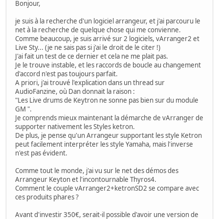
Bonjour,
je suis à la recherche d'un logiciel arrangeur, et j'ai parcouru le
net à la recherche de quelque chose qui me convienne.
Comme beaucoup, je suis arrivé sur 2 logiciels, vArranger2 et
Live Sty... (je ne sais pas si j'ai le droit de le citer !)
J'ai fait un test de ce dernier et cela ne me plait pas.
Je le trouve instable, et les raccords de boucle au changement
d'accord n'est pas toujours parfait.
A priori, j'ai trouvé l'explication dans un thread sur
AudioFanzine, où Dan donnait la raison :
"Les Live drums de Keytron ne sonne pas bien sur du module
GM ".
Je comprends mieux maintenant la démarche de vArranger de
supporter nativement les Styles ketron.
De plus, je pense qu'un Arrangeur supportant les style Ketron
peut facilement interpréter les style Yamaha, mais l'inverse
n'est pas évident.
Comme tout le monde, j'ai vu sur le net des démos des
Arrangeur Keyton et l'incontournable Thyros4.
Comment le couple vArranger2+ketronSD2 se compare avec
ces produits phares ?
Avant d'investir 350€, serait-il possible d'avoir une version de