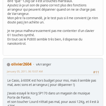
dire "que" 12kg car il est à touches marteaux.
Ajoutez à ça un son de piano correct plus des fonctions
arrangeur qui peuvent dépanner quand on ne se charge pas
de Varrangeur.
Mon père l'a commandé, je le test puis si il me convient (je n'en
doute pas) j'en achète un.
Je ne peux malheureusement pas me contenter d'un clavier
61 touches synthé.
En tout cas le Pc800 semble très bien, il dispense du
nanokontrol.
olivier2604
vArranger
January 05, 2011, 06:10:07 AM
#11
Le Casio, à 600€ est hors budget pour moi, mais il semble pas
mal, avec sons et arrangeur.( pour dépanner !)
J'avais essayé le Korg SP170 dans un magasin de musique
Porte de Pantin,
et son toucher Lourd n'était pas mal, pour aussi 12Kg, et il est à
479€