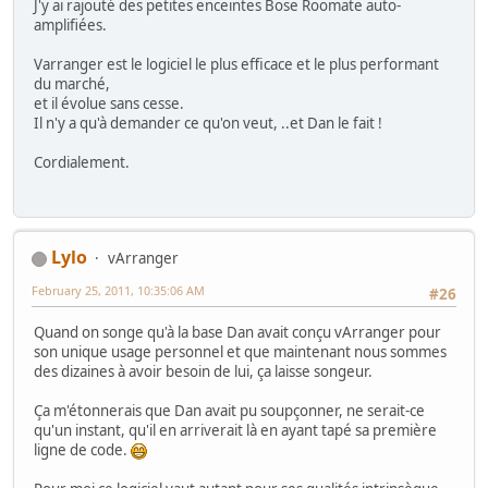
J'y ai rajouté des petites enceintes Bose Roomate auto-
amplifiées.
Varranger est le logiciel le plus efficace et le plus performant
du marché,
et il évolue sans cesse.
Il n'y a qu'à demander ce qu'on veut, ..et Dan le fait !
Cordialement.
Lylo
vArranger
February 25, 2011, 10:35:06 AM
#26
Quand on songe qu'à la base Dan avait conçu vArranger pour
son unique usage personnel et que maintenant nous sommes
des dizaines à avoir besoin de lui, ça laisse songeur.
Ça m'étonnerais que Dan avait pu soupçonner, ne serait-ce
qu'un instant, qu'il en arriverait là en ayant tapé sa première
ligne de code.