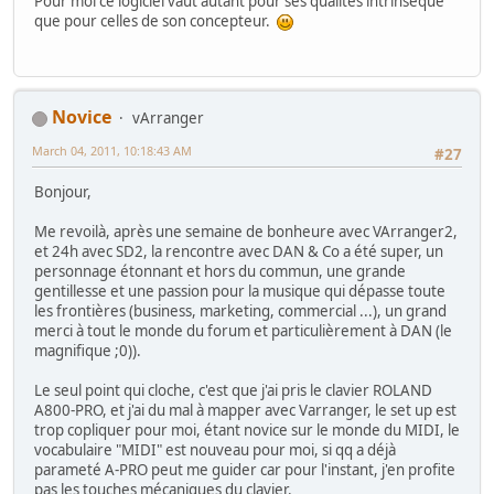
Pour moi ce logiciel vaut autant pour ses qualités intrinsèque
que pour celles de son concepteur.
Novice
vArranger
March 04, 2011, 10:18:43 AM
#27
Bonjour,
Me revoilà, après une semaine de bonheure avec VArranger2,
et 24h avec SD2, la rencontre avec DAN & Co a été super, un
personnage étonnant et hors du commun, une grande
gentillesse et une passion pour la musique qui dépasse toute
les frontières (business, marketing, commercial ...), un grand
merci à tout le monde du forum et particulièrement à DAN (le
magnifique ;0)).
Le seul point qui cloche, c'est que j'ai pris le clavier ROLAND
A800-PRO, et j'ai du mal à mapper avec Varranger, le set up est
trop copliquer pour moi, étant novice sur le monde du MIDI, le
vocabulaire "MIDI" est nouveau pour moi, si qq a déjà
parameté A-PRO peut me guider car pour l'instant, j'en profite
pas les touches mécaniques du clavier.