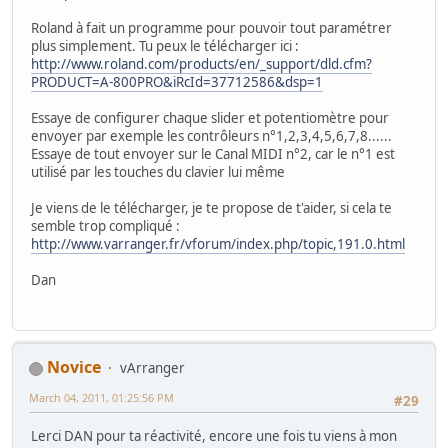
Roland à fait un programme pour pouvoir tout paramétrer
plus simplement. Tu peux le télécharger ici :
http://www.roland.com/products/en/_support/dld.cfm?
PRODUCT=A-800PRO&iRcId=37712586&dsp=1
Essaye de configurer chaque slider et potentiomètre pour
envoyer par exemple les contrôleurs n°1,2,3,4,5,6,7,8......
Essaye de tout envoyer sur le Canal MIDI n°2, car le n°1 est
utilisé par les touches du clavier lui même
Je viens de le télécharger, je te propose de t'aider, si cela te
semble trop compliqué :
http://www.varranger.fr/vforum/index.php/topic,191.0.html
Dan
Novice
vArranger
March 04, 2011, 01:25:56 PM
#29
Lerci DAN pour ta réactivité, encore une fois tu viens à mon