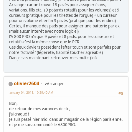
Arranger car on trouve 18 pavés pour assigner (sons,
variations, fills etc..) 9 potards rotatifs (pour les volumes) et 9
curseurs (pratique pour les tirettes de l'orgue) + un curseur
pour un volume et enfin 3 pavés (pratique pour les ending)
Certes, il manque des pads pour assigner une batterie par ex
(mais aucun interêt avec notre logiciel)
l'A 800 PRO n'a que 9 pavés et 8 pads, pour les curseurs et
rotatifs c'est la même chose que le PCR
Ces deux claviers possèdent l'after touch et sont parfaits pour
notre "activité" (légereté, fiabilité toucher agréable)
Dan je sais maintenant retrouver mes multis (lol)
olivier2604
vArranger
January 04, 2011, 10:39:40 AM
#8
Bon,
de retour de mes vacances de ski,
j'ai craqué !
Je suis passé hier midi dans un magasin de la région parisienne,
et je me suis commandé le A800PRO.