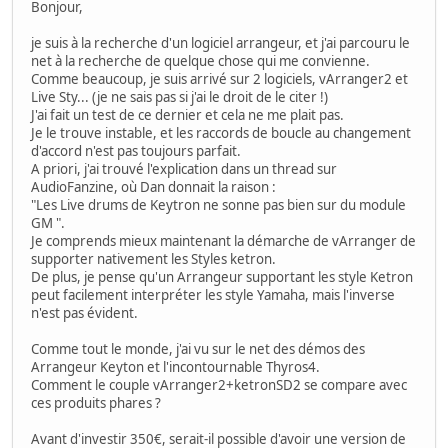
Bonjour,
je suis à la recherche d'un logiciel arrangeur, et j'ai parcouru le
net à la recherche de quelque chose qui me convienne.
Comme beaucoup, je suis arrivé sur 2 logiciels, vArranger2 et
Live Sty... (je ne sais pas si j'ai le droit de le citer !)
J'ai fait un test de ce dernier et cela ne me plait pas.
Je le trouve instable, et les raccords de boucle au changement
d'accord n'est pas toujours parfait.
A priori, j'ai trouvé l'explication dans un thread sur
AudioFanzine, où Dan donnait la raison :
"Les Live drums de Keytron ne sonne pas bien sur du module
GM ".
Je comprends mieux maintenant la démarche de vArranger de
supporter nativement les Styles ketron.
De plus, je pense qu'un Arrangeur supportant les style Ketron
peut facilement interpréter les style Yamaha, mais l'inverse
n'est pas évident.
Comme tout le monde, j'ai vu sur le net des démos des
Arrangeur Keyton et l'incontournable Thyros4.
Comment le couple vArranger2+ketronSD2 se compare avec
ces produits phares ?
Avant d'investir 350€, serait-il possible d'avoir une version de