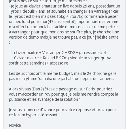
Je suis novice sur ce forum, je me présente :
- Je joue au clavier amateur en live depuis 25 ans, possèdant un
Tyros 1 depuis 7 ans, et souhaite en changer en Varranger car
le Tyros c'est bien mais ses 15kg + Etui 7kg commence à peser
un peu loud pour moi (47 ans bientot), mpour noel ma femme
m'a offert un pc portable tactile et me conseiller de me pettre
à Varranger pour que mon dos ne souffre plus, je cherche une
version de démo mais je ne trouve pas, à ce jour j'hésite entre
:
- 1 clavier maitre + Varranger 2 + SD2 + (accessoires) et
- 1 Clavier maitre + Roland BK 7m (Module arranger qui va
sortir cette semaine) + accessoire
Les deux choix ont le même budget, mais le 2è choix ne gère
pas mes rythme Yamaha que j'ai habitué depuis des années.
Alors si vous (Dan ?) êtes de passage ou sur Paris, pourriez
vous m'accorder un rdv pour que je puis me rendre compte la
puissance et les avantage de la solution 1
Je vous remercie d'avance pour votre réponse et bravo pour
ce forum hyper intéressant
Novice