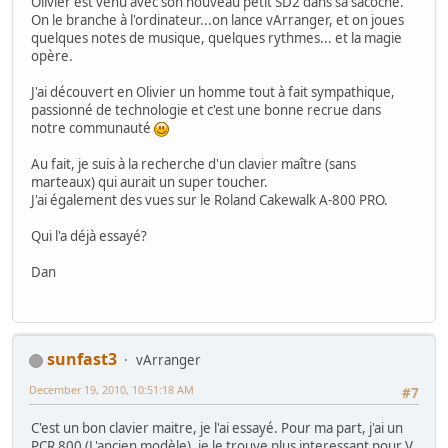
Olivier est venu avec son nouveau petit SD2 dans sa sacoche.
On le branche à l'ordinateur...on lance vArranger, et on joues
quelques notes de musique, quelques rythmes... et la magie
opère.
J'ai découvert en Olivier un homme tout à fait sympathique,
passionné de technologie et c'est une bonne recrue dans
notre communauté
Au fait, je suis à la recherche d'un clavier maître (sans
marteaux) qui aurait un super toucher.
J'ai également des vues sur le Roland Cakewalk A-800 PRO.
Qui l'a déjà essayé?
Dan
sunfast3
vArranger
December 19, 2010, 10:51:18 AM
#7
C'est un bon clavier maitre, je l'ai essayé. Pour ma part, j'ai un
PCR 800 (L'ancien modèle), je le trouve plus interessant pour V