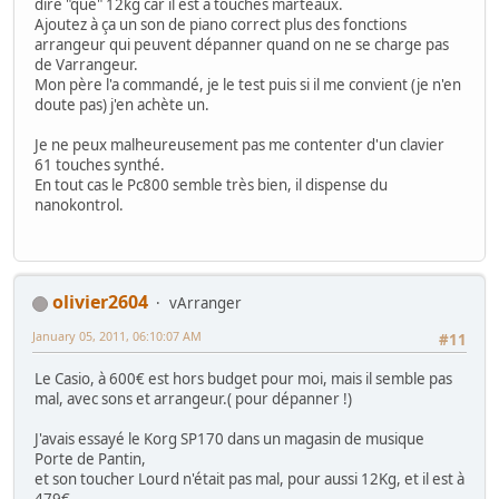
dire "que" 12kg car il est à touches marteaux.
Ajoutez à ça un son de piano correct plus des fonctions
arrangeur qui peuvent dépanner quand on ne se charge pas
de Varrangeur.
Mon père l'a commandé, je le test puis si il me convient (je n'en
doute pas) j'en achète un.
Je ne peux malheureusement pas me contenter d'un clavier
61 touches synthé.
En tout cas le Pc800 semble très bien, il dispense du
nanokontrol.
olivier2604
vArranger
January 05, 2011, 06:10:07 AM
#11
Le Casio, à 600€ est hors budget pour moi, mais il semble pas
mal, avec sons et arrangeur.( pour dépanner !)
J'avais essayé le Korg SP170 dans un magasin de musique
Porte de Pantin,
et son toucher Lourd n'était pas mal, pour aussi 12Kg, et il est à
479€