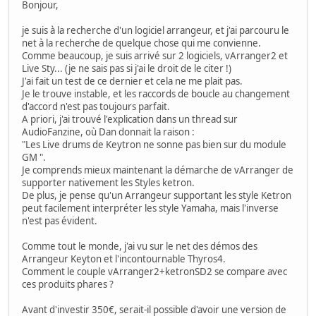
Bonjour,
je suis à la recherche d'un logiciel arrangeur, et j'ai parcouru le
net à la recherche de quelque chose qui me convienne.
Comme beaucoup, je suis arrivé sur 2 logiciels, vArranger2 et
Live Sty... (je ne sais pas si j'ai le droit de le citer !)
J'ai fait un test de ce dernier et cela ne me plait pas.
Je le trouve instable, et les raccords de boucle au changement
d'accord n'est pas toujours parfait.
A priori, j'ai trouvé l'explication dans un thread sur
AudioFanzine, où Dan donnait la raison :
"Les Live drums de Keytron ne sonne pas bien sur du module
GM ".
Je comprends mieux maintenant la démarche de vArranger de
supporter nativement les Styles ketron.
De plus, je pense qu'un Arrangeur supportant les style Ketron
peut facilement interpréter les style Yamaha, mais l'inverse
n'est pas évident.
Comme tout le monde, j'ai vu sur le net des démos des
Arrangeur Keyton et l'incontournable Thyros4.
Comment le couple vArranger2+ketronSD2 se compare avec
ces produits phares ?
Avant d'investir 350€, serait-il possible d'avoir une version de