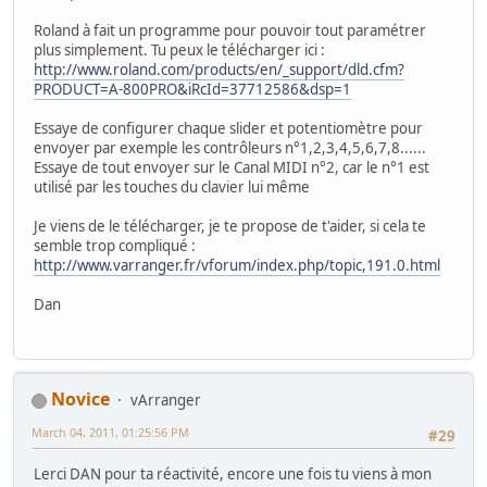
Roland à fait un programme pour pouvoir tout paramétrer
plus simplement. Tu peux le télécharger ici :
http://www.roland.com/products/en/_support/dld.cfm?
PRODUCT=A-800PRO&iRcId=37712586&dsp=1
Essaye de configurer chaque slider et potentiomètre pour
envoyer par exemple les contrôleurs n°1,2,3,4,5,6,7,8......
Essaye de tout envoyer sur le Canal MIDI n°2, car le n°1 est
utilisé par les touches du clavier lui même
Je viens de le télécharger, je te propose de t'aider, si cela te
semble trop compliqué :
http://www.varranger.fr/vforum/index.php/topic,191.0.html
Dan
Novice
vArranger
March 04, 2011, 01:25:56 PM
#29
Lerci DAN pour ta réactivité, encore une fois tu viens à mon