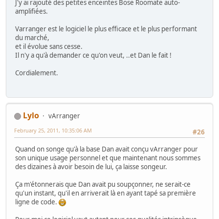
J'y ai rajouté des petites enceintes Bose Roomate auto-
amplifiées.
Varranger est le logiciel le plus efficace et le plus performant
du marché,
et il évolue sans cesse.
Il n'y a qu'à demander ce qu'on veut, ..et Dan le fait !
Cordialement.
Lylo
vArranger
February 25, 2011, 10:35:06 AM
#26
Quand on songe qu'à la base Dan avait conçu vArranger pour
son unique usage personnel et que maintenant nous sommes
des dizaines à avoir besoin de lui, ça laisse songeur.
Ça m'étonnerais que Dan avait pu soupçonner, ne serait-ce
qu'un instant, qu'il en arriverait là en ayant tapé sa première
ligne de code.