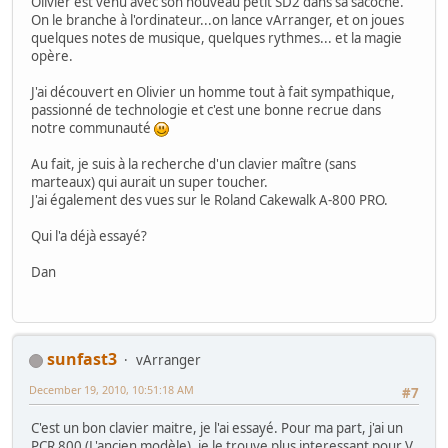
Olivier est venu avec son nouveau petit SD2 dans sa sacoche.
On le branche à l'ordinateur...on lance vArranger, et on joues
quelques notes de musique, quelques rythmes... et la magie
opère.
J'ai découvert en Olivier un homme tout à fait sympathique,
passionné de technologie et c'est une bonne recrue dans
notre communauté
Au fait, je suis à la recherche d'un clavier maître (sans
marteaux) qui aurait un super toucher.
J'ai également des vues sur le Roland Cakewalk A-800 PRO.
Qui l'a déjà essayé?
Dan
sunfast3
vArranger
December 19, 2010, 10:51:18 AM
#7
C'est un bon clavier maitre, je l'ai essayé. Pour ma part, j'ai un
PCR 800 (L'ancien modèle), je le trouve plus interessant pour V