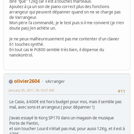
dire "que" 12kg car il est à touches marteaux.
Ajoutez à ça un son de piano correct plus des fonctions
arrangeur qui peuvent dépanner quand on ne se charge pas
de Varrangeur.
Mon père l'a commandé, je le test puis si il me convient (je n'en
doute pas) j'en achète un.
Je ne peux malheureusement pas me contenter d'un clavier
61 touches synthé.
En tout cas le Pc800 semble très bien, il dispense du
nanokontrol.
olivier2604
vArranger
January 05, 2011, 06:10:07 AM
#11
Le Casio, à 600€ est hors budget pour moi, mais il semble pas
mal, avec sons et arrangeur.( pour dépanner !)
J'avais essayé le Korg SP170 dans un magasin de musique
Porte de Pantin,
et son toucher Lourd n'était pas mal, pour aussi 12Kg, et il est à
479€