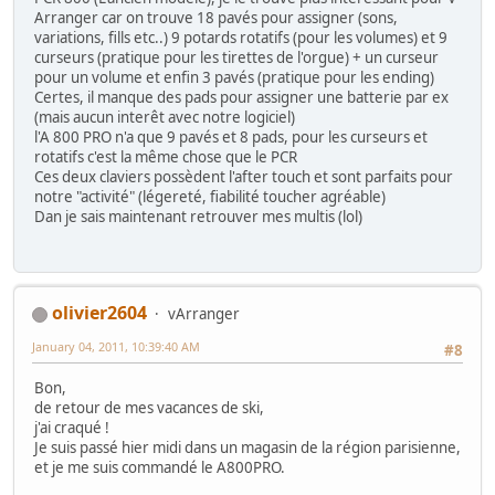
Arranger car on trouve 18 pavés pour assigner (sons,
variations, fills etc..) 9 potards rotatifs (pour les volumes) et 9
curseurs (pratique pour les tirettes de l'orgue) + un curseur
pour un volume et enfin 3 pavés (pratique pour les ending)
Certes, il manque des pads pour assigner une batterie par ex
(mais aucun interêt avec notre logiciel)
l'A 800 PRO n'a que 9 pavés et 8 pads, pour les curseurs et
rotatifs c'est la même chose que le PCR
Ces deux claviers possèdent l'after touch et sont parfaits pour
notre "activité" (légereté, fiabilité toucher agréable)
Dan je sais maintenant retrouver mes multis (lol)
olivier2604
vArranger
January 04, 2011, 10:39:40 AM
#8
Bon,
de retour de mes vacances de ski,
j'ai craqué !
Je suis passé hier midi dans un magasin de la région parisienne,
et je me suis commandé le A800PRO.