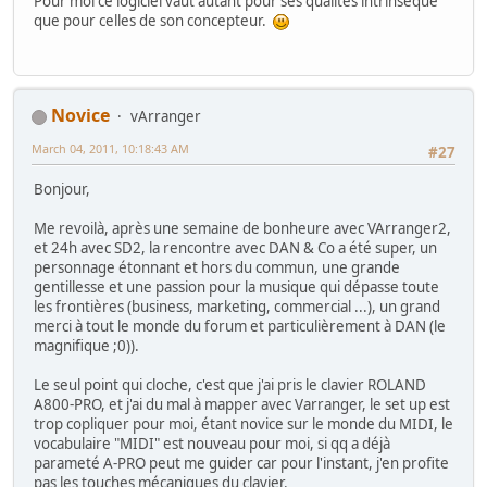
Pour moi ce logiciel vaut autant pour ses qualités intrinsèque
que pour celles de son concepteur.
Novice
vArranger
March 04, 2011, 10:18:43 AM
#27
Bonjour,
Me revoilà, après une semaine de bonheure avec VArranger2,
et 24h avec SD2, la rencontre avec DAN & Co a été super, un
personnage étonnant et hors du commun, une grande
gentillesse et une passion pour la musique qui dépasse toute
les frontières (business, marketing, commercial ...), un grand
merci à tout le monde du forum et particulièrement à DAN (le
magnifique ;0)).
Le seul point qui cloche, c'est que j'ai pris le clavier ROLAND
A800-PRO, et j'ai du mal à mapper avec Varranger, le set up est
trop copliquer pour moi, étant novice sur le monde du MIDI, le
vocabulaire "MIDI" est nouveau pour moi, si qq a déjà
parameté A-PRO peut me guider car pour l'instant, j'en profite
pas les touches mécaniques du clavier.