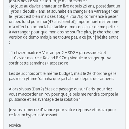
Je suis novice sur ce forum, je me présente :
- Je joue au clavier amateur en live depuis 25 ans, possèdant un
Tyros 1 depuis 7 ans, et souhaite en changer en Varranger car
le Tyros c'est bien mais ses 15kg + Etui 7kg commence à peser
un peu loud pour moi (47 ans bientot), mpour noel ma femme
m'a offert un pc portable tactile et me conseiller de me pettre
à Varranger pour que mon dos ne souffre plus, je cherche une
version de démo mais je ne trouve pas, à ce jour j'hésite entre
:
- 1 clavier maitre + Varranger 2 + SD2 + (accessoires) et
- 1 Clavier maitre + Roland BK 7m (Module arranger qui va
sortir cette semaine) + accessoire
Les deux choix ont le même budget, mais le 2è choix ne gère
pas mes rythme Yamaha que j'ai habitué depuis des années.
Alors si vous (Dan ?) êtes de passage ou sur Paris, pourriez
vous m'accorder un rdv pour que je puis me rendre compte la
puissance et les avantage de la solution 1
Je vous remercie d'avance pour votre réponse et bravo pour
ce forum hyper intéressant
Novice