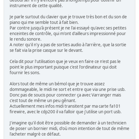
débourser il n'y a encore pas si longtemps pour obtenir un
instrument de cette qualité.
Je parle surtout du clavier que je trouve très bon et du son de
piano qui me semble tout à fait bien.
Par contre jusqu'à présent je ne l'ai essayé qu'avec ses petites
enceintes de contrôle, qui m'ont d'ailleurs impressionné pour
le rendu sonore.
A noter qu'il n'y a pas de sorties audio à l'arrière, que la sortie
se fait via la prise casque sur le devant.
Cela dit pour l'utilisation que je veux en faire ce n'est pas le
point le plus important puisque c'est l'ordinateur qui doit
fournir les sons.
Alors tout de même un bémol que je trouve assez
dommageable, le midi ne sort et entre que via une prise usb.
Donc pas de soucis pour connecter ça avec Varranger mais
c'est tout de même un peu gênant.
Actuellement mes infos midi transitent par ma carte fa101
firewire, avec le cdp200 il va falloir que j'utilise un port usb.
J'imagine qu'il doit être possible de demander à un technicien
de poser un bornier midi, d'où mon intention de tout de même
l'acheter malgrè ce défaut.