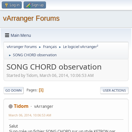
Log in
Sign up
vArranger Forums
Main Menu
vArranger Forums
Français
Le logiciel vArranger²
►
►
SONG CHORD observation
►
SONG CHORD observation
Started by Tidom, March 06, 2014, 10:06:53 AM
Pages
1
GO DOWN
USER ACTIONS
Tidom
vArranger
March 06, 2014, 10:06:53 AM
Salut
Si on crée un fichier SONG CHORD sur un style KETRON par