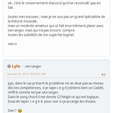
ok , c'est le renversement d'accord qu'il ne reconnaît pas en
fait .
toutes mes excuses , mais je ne suis pas un grand spécialiste de
la théorie musicale,
mais un modeste amateur qui ce fait énormément plaisir avec
Varranger, mais qui n'a pas encore compris
toutes les subtilités de ton superbe logiciel.
merci
Lylo
vArranger
January 05, 2014, 08:06:01 AM
#3
jojo, dans le cas présent le problème ne se situe pas au niveau
des tes compétences, si je tape c e g d j'obtiens bien un Cadd9,
chiffré comme tel par vArranger.
Dans le song chord il me donne C(7Maj)9 ce qui est logique;
Essai de taper c e g b d pour voir si ça arrange les choses.
Dan ?