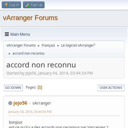
Log in
Sign up
vArranger Forums
Main Menu
vArranger Forums
Français
Le logiciel vArranger²
►
►
accord non reconnu
►
accord non reconnu
Started by jojo56, January 04, 2014, 03:44:54 PM
Pages
1
GO DOWN
USER ACTIONS
jojo56
vArranger
January 04, 2014, 03:44:54 PM
bonjour
est-ce qu'il y a des accords non reconnus par Varranger ?