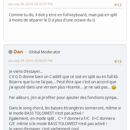
January 06, 2014, 08:10:27 PM
#12
Comme tu dis, il doit y etre en full keyboard, mais pas en split
à moins de séparer le D à plus d'une octave du G
Dan
Global Moderator
January 29, 2014, 02:00:07 PM
#13
Je viens d'essayer...
C E G D donne bien un C add9 que ce soit en split ou en full kb
Bizarre que tu ne l'ai pas... Peut être que c'est un accord que
j'ai ajouté dans une version plus récente... je ne sais pas...
Par ailleurs, j'en ai profiter pour ajouter des fonctions sympa..
Dans le song chord, les basses étrangères sonneront, même si
le mode BASS TOLOWEST n'est pas activé !
Egalement, en mode split , C + F donnera F/C E+C donnera
C/E même si le mode BASS TOLOWEST n'est pas activé !
Je viens d'essayer, c'est vachement cool.