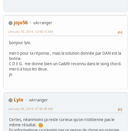
jojo56
vArranger
January 06, 2014, 12:48:10 AM
#4
bonjour lylo
merci pour ta réponse , mais la solution donnée par DAN est la
bonne.
C D E G. me donne bien un Cadd9 reconnu dans le song chord.
merci à tous les deux.
jo
Lylo
vArranger
January 06, 2014, 07:46:38 AM
#5
Certes, néanmoins ça reste curieux qu'on n'obtienne pas le
même résultat.
En informatique ça n'existe pas ce genre de chose en principe.