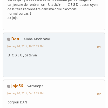
C add9
car j'essaie de rentrer un
C E G D , pas moyen
de le faire reconnaitre dans ma grille d'accords.
normal ou pas ?
A+ jojo
Dan
Global Moderator
January 04, 2014, 10:26:13 PM
#1
Et C D E G , ça te va?
jojo56
vArranger
January 05, 2014, 04:18:19 AM
#2
bonjour DAN