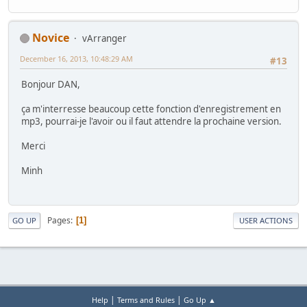
Novice
vArranger
December 16, 2013, 10:48:29 AM
#13
Bonjour DAN,
ça m'interresse beaucoup cette fonction d'enregistrement en
mp3, pourrai-je l'avoir ou il faut attendre la prochaine version.
Merci
Minh
Pages
1
GO UP
USER ACTIONS
|
|
Help
Terms and Rules
Go Up ▲