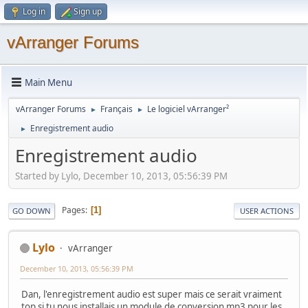
Log in
Sign up
vArranger Forums
Main Menu
vArranger Forums
Français
Le logiciel vArranger²
►
►
Enregistrement audio
►
Enregistrement audio
Started by Lylo, December 10, 2013, 05:56:39 PM
Pages
1
GO DOWN
USER ACTIONS
Lylo
vArranger
December 10, 2013, 05:56:39 PM
Dan, l'enregistrement audio est super mais ce serait vraiment
top si tu nous installais un module de conversion mp3 pour les