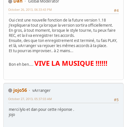
Dan
Global Moderator
October 26, 2013, 06:33:43 PM
#4
Oui c'est une nouvelle fonction de la future version 1.18
J'expliquerai tout ça lorsque la version sortira officiellement.
En gros, à tout moment, lorsque le style tourne, tu peux faire
REC, et la il va enregistrer tes accords.
Ensuite, des que ton enregistrement est terminé, tu fais PLAY,
et là, vArranger va rejouer les mêmes accords à ta place.
Et tu pourras improviser.. à 2 mains...
VIVE LA MUSIQUE !!!!!!
Bon eh ben....
jojo56
vArranger
October 27, 2013, 05:37:03 AM
#5
merci lylo et dan pour cette réponse .
jojo