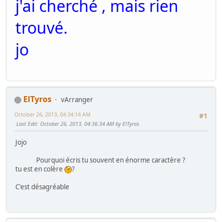
j'ai cherché , mais rien
trouvé.
jo
ElTyros
vArranger
October 26, 2013, 04:34:14 AM
#1
Last Edit
: October 26, 2013, 04:36:34 AM by ElTyros
Jojo
Pourquoi écris tu souvent en énorme caractère ?
tu est en colère
?
C'est désagréable