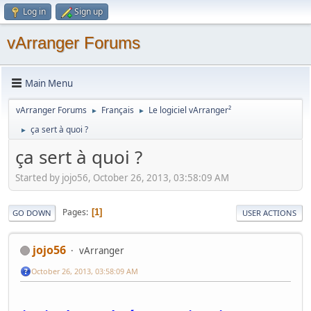
Log in
Sign up
vArranger Forums
Main Menu
vArranger Forums
Français
Le logiciel vArranger²
►
►
ça sert à quoi ?
►
ça sert à quoi ?
Started by jojo56, October 26, 2013, 03:58:09 AM
Pages
1
GO DOWN
USER ACTIONS
jojo56
vArranger
October 26, 2013, 03:58:09 AM