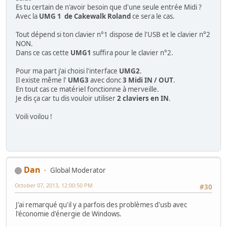
Es tu certain de n'avoir besoin que d'une seule entrée Midi ?
Avec la
UMG 1 de Cakewalk Roland
ce sera le cas.
Tout dépend si ton clavier n°1 dispose de l'USB et le clavier n°2
NON.
Dans ce cas cette
UMG1
suffira pour le clavier n°2.
Pour ma part j'ai choisi l'interface
UMG2
.
Il existe même l'
UMG3
avec donc
3 Midi IN / OUT
.
En tout cas ce matériel fonctionne à merveille.
Je dis ça car tu dis vouloir utiliser
2 claviers en IN
.
Voili voilou !
Dan
Global Moderator
October 07, 2013, 12:00:50 PM
#30
J'ai remarqué qu'il y a parfois des problèmes d'usb avec
l'économie d'énergie de Windows.