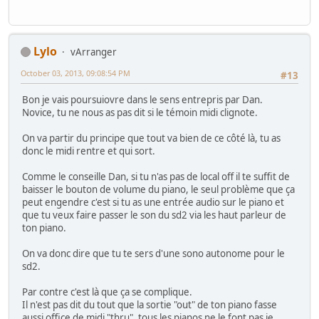
Lylo
vArranger
October 03, 2013, 09:08:54 PM
#13
Bon je vais poursuiovre dans le sens entrepris par Dan.
Novice, tu ne nous as pas dit si le témoin midi clignote.
On va partir du principe que tout va bien de ce côté là, tu as
donc le midi rentre et qui sort.
Comme le conseille Dan, si tu n'as pas de local off il te suffit de
baisser le bouton de volume du piano, le seul problème que ça
peut engendre c'est si tu as une entrée audio sur le piano et
que tu veux faire passer le son du sd2 via les haut parleur de
ton piano.
On va donc dire que tu te sers d'une sono autonome pour le
sd2.
Par contre c'est là que ça se complique.
Il n'est pas dit du tout que la sortie "out" de ton piano fasse
aussi office de midi "thru", tous les pianos ne le font pas je