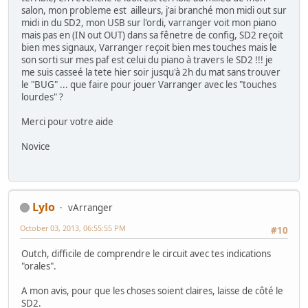
salon, mon probleme est ailleurs, j'ai branché mon midi out sur
midi in du SD2, mon USB sur l'ordi, varranger voit mon piano
mais pas en (IN out OUT) dans sa fênetre de config, SD2 reçoit
bien mes signaux, Varranger reçoit bien mes touches mais le
son sorti sur mes paf est celui du piano à travers le SD2 !!! je
me suis casseé la tete hier soir jusqu'à 2h du mat sans trouver
le "BUG" ... que faire pour jouer Varranger avec les "touches
lourdes" ?
Merci pour votre aide
Novice
Lylo
vArranger
October 03, 2013, 06:55:55 PM
#10
Outch, difficile de comprendre le circuit avec tes indications
"orales".
A mon avis, pour que les choses soient claires, laisse de côté le
SD2.