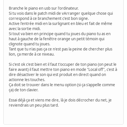
Branche le piano en usb sur l'ordinateur.
Si tu vois dans le patch midi de vArranger quelque chose qui
correspond à ce branchement c'est bon signe.
Active l'entrée midi en la surlignant en bleu et fait de même
avec la sortie midi.
Si tout va bien en principe quand tu joues du piano tu as en
haut à gauche de la fenêtre orange un petit témoin qui
clignote quand tu joues.
Tant que tu n'as pas ça ce n'est pas la peine de chercher plus
lion, ça merde à ce niveau.
Si c'est ok c'est bien et il faut t'occuper de ton piano (on peut le
faire avant) il faut mettre ton piano en mode "Local off", c'est à
dire désactiver le son qui est produit en direct quand on
actionne les touches.
Ça doit se trouver dans le menu option (si ça s'appelle comme
ça) de ton clavier.
Essai déjà ça et viens me dire, là je dois décrocher du net, je
reviendrais un peu plus tard.