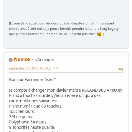
(Et puis j'ai craqué pour Pianoteq que j'ai dégoté à un tarif intéressant
(vendu avec 2 add-on) et je pense bientôt prendre le bundle Korg Legacy
que je peux obtenir en upgrade du M1 Le pour pas cher.
)
Novice
vArranger
September 27, 2013, 03:34:24 PM
#4
Bonjour Varranger "istes"
Je compte à changer mon clavier maitre ROLAND 800 APRO en
Piano à touches lourdes, j'en ai repéré un qui a des
caractéristiques suivantes:
Piano numérique 88 touches,
Toucher lourd,
3/4 de queue,
Polyphonie 64 notes,
8 sonorités haute qualité,