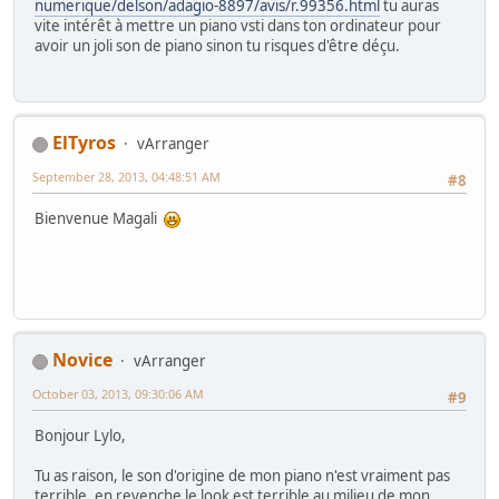
numerique/delson/adagio-8897/avis/r.99356.html
tu auras
vite intérêt à mettre un piano vsti dans ton ordinateur pour
avoir un joli son de piano sinon tu risques d'être déçu.
ElTyros
vArranger
September 28, 2013, 04:48:51 AM
#8
Bienvenue Magali
Novice
vArranger
October 03, 2013, 09:30:06 AM
#9
Bonjour Lylo,
Tu as raison, le son d'origine de mon piano n'est vraiment pas
terrible, en revenche le look est terrible au milieu de mon