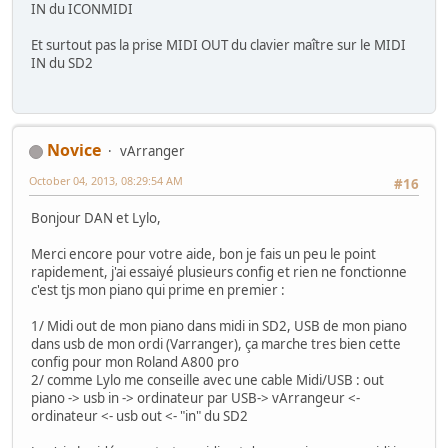
IN du ICONMIDI
Et surtout pas la prise MIDI OUT du clavier maître sur le MIDI
IN du SD2
Novice
vArranger
October 04, 2013, 08:29:54 AM
#16
Bonjour DAN et Lylo,
Merci encore pour votre aide, bon je fais un peu le point
rapidement, j'ai essaiyé plusieurs config et rien ne fonctionne
c'est tjs mon piano qui prime en premier :
1/ Midi out de mon piano dans midi in SD2, USB de mon piano
dans usb de mon ordi (Varranger), ça marche tres bien cette
config pour mon Roland A800 pro
2/ comme Lylo me conseille avec une cable Midi/USB : out
piano -> usb in -> ordinateur par USB-> vArrangeur <-
ordinateur <- usb out <- "in" du SD2