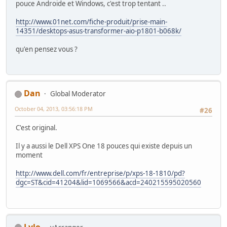
pouce Androide et Windows, c'est trop tentant ..
http://www.01net.com/fiche-produit/prise-main-
14351/desktops-asus-transformer-aio-p1801-b068k/
qu'en pensez vous ?
Dan
Global Moderator
October 04, 2013, 03:56:18 PM
#26
C'est original.
Il y a aussi le Dell XPS One 18 pouces qui existe depuis un
moment
http://www.dell.com/fr/entreprise/p/xps-18-1810/pd?
dgc=ST&cid=41204&lid=1069566&acd=240215595020560
Lylo