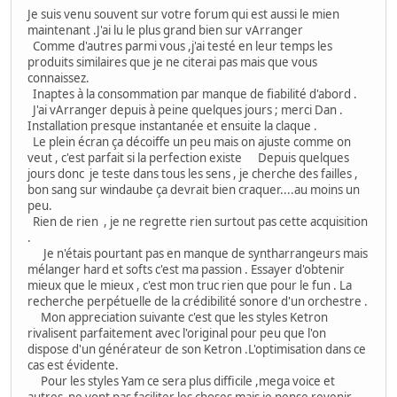
Je suis venu souvent sur votre forum qui est aussi le mien
maintenant .J'ai lu le plus grand bien sur vArranger
Comme d'autres parmi vous ,j'ai testé en leur temps les
produits similaires que je ne citerai pas mais que vous
connaissez.
Inaptes à la consommation par manque de fiabilité d'abord .
J'ai vArranger depuis à peine quelques jours ; merci Dan .
Installation presque instantanée et ensuite la claque .
Le plein écran ça décoiffe un peu mais on ajuste comme on
veut , c'est parfait si la perfection existe Depuis quelques
jours donc je teste dans tous les sens , je cherche des failles ,
bon sang sur windaube ça devrait bien craquer....au moins un
peu.
Rien de rien , je ne regrette rien surtout pas cette acquisition
.
Je n'étais pourtant pas en manque de syntharrangeurs mais
mélanger hard et softs c'est ma passion . Essayer d'obtenir
mieux que le mieux , c'est mon truc rien que pour le fun . La
recherche perpétuelle de la crédibilité sonore d'un orchestre .
Mon appreciation suivante c'est que les styles Ketron
rivalisent parfaitement avec l'original pour peu que l'on
dispose d'un générateur de son Ketron .L'optimisation dans ce
cas est évidente.
Pour les styles Yam ce sera plus difficile ,mega voice et
autres ne vont pas faciliter les choses mais je pense revenir