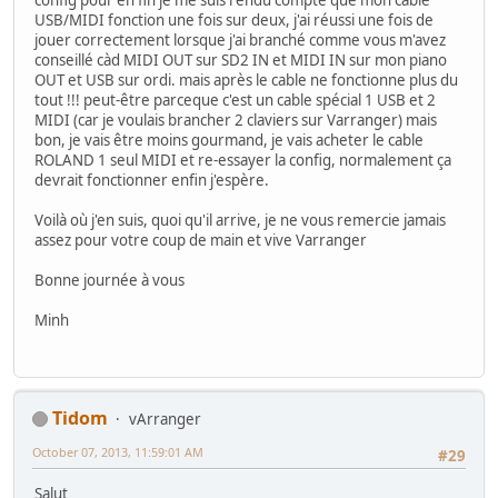
config pour en fin je me suis rendu compte que mon cable
USB/MIDI fonction une fois sur deux, j'ai réussi une fois de
jouer correctement lorsque j'ai branché comme vous m'avez
conseillé càd MIDI OUT sur SD2 IN et MIDI IN sur mon piano
OUT et USB sur ordi. mais après le cable ne fonctionne plus du
tout !!! peut-être parceque c'est un cable spécial 1 USB et 2
MIDI (car je voulais brancher 2 claviers sur Varranger) mais
bon, je vais être moins gourmand, je vais acheter le cable
ROLAND 1 seul MIDI et re-essayer la config, normalement ça
devrait fonctionner enfin j'espère.
Voilà où j'en suis, quoi qu'il arrive, je ne vous remercie jamais
assez pour votre coup de main et vive Varranger
Bonne journée à vous
Minh
Tidom
vArranger
October 07, 2013, 11:59:01 AM
#29
Salut