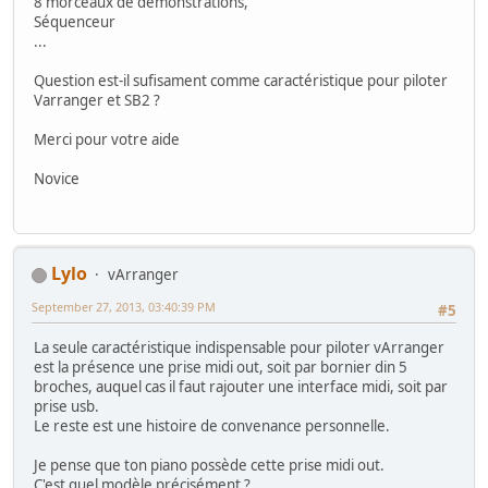
8 morceaux de démonstrations,
Séquenceur
...
Question est-il sufisament comme caractéristique pour piloter
Varranger et SB2 ?
Merci pour votre aide
Novice
Lylo
vArranger
September 27, 2013, 03:40:39 PM
#5
La seule caractéristique indispensable pour piloter vArranger
est la présence une prise midi out, soit par bornier din 5
broches, auquel cas il faut rajouter une interface midi, soit par
prise usb.
Le reste est une histoire de convenance personnelle.
Je pense que ton piano possède cette prise midi out.
C'est quel modèle précisément ?