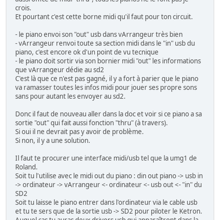
crois.
Et pourtant c'est cette borne midi qu'il faut pour ton circuit.
- le piano envoi son "out" usb dans vArrangeur très bien
- vArrangeur renvoi toute sa section midi dans le "in" usb du
piano, c'est encore ok d'un point de vu tecnique
- le piano doit sortir via son bornier midi "out" les informations
que vArrangeur dédie au sd2
C'est là que ce n'est pas gagné, il y a fort à parier que le piano
va ramasser toutes les infos midi pour jouer ses propre sons
sans pour autant les envoyer au sd2.
Donc il faut de nouveau aller dans la doc et voir si ce piano a sa
sortie "out" qui fait aussi fonction "thru" (à travers).
Si oui il ne devrait pas y avoir de problème.
Si non, il y a une solution.
Il faut te procurer une interface midi/usb tel que la umg1 de
Roland.
Soit tu l'utilise avec le midi out du piano : din out piano -> usb in
-> ordinateur -> vArrangeur <- ordinateur <- usb out <- "in" du
SD2
Soit tu laisse le piano entrer dans l'ordinateur via le cable usb
et tu te sers que de la sortie usb -> SD2 pour piloter le Ketron.