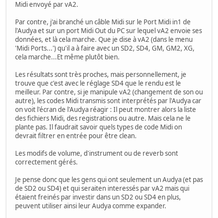
Midi envoyé par vA2.
Par contre, j'ai branché un câble Midi sur le Port Midi in1 de
l'Audya et sur un port Midi Out du PC sur lequel vA2 envoie ses
données, et là cela marche. Que je dise à vA2 (dans le menu
'Midi Ports...') qu'il a à faire avec un SD2, SD4, GM, GM2, XG,
cela marche...Et même plutôt bien.
Les résultats sont très proches, mais personnellement, je
trouve que c'est avec le réglage SD4 que le rendu est le
meilleur. Par contre, si je manipule vA2 (changement de son ou
autre), les codes Midi transmis sont interprétés par l'Audya car
on voit l'écran de l'Audya réagir : Il peut montrer alors la liste
des fichiers Midi, des registrations ou autre. Mais cela ne le
plante pas. Il faudrait savoir quels types de code Midi on
devrait filtrer en entrée pour être clean.
Les modifs de volume, d'instrument ou de reverb sont
correctement gérés.
Je pense donc que les gens qui ont seulement un Audya (et pas
de SD2 ou SD4) et qui seraiten interessés par vA2 mais qui
étaient freinés par investir dans un SD2 ou SD4 en plus,
peuvent utiliser ainsi leur Audya comme expander.