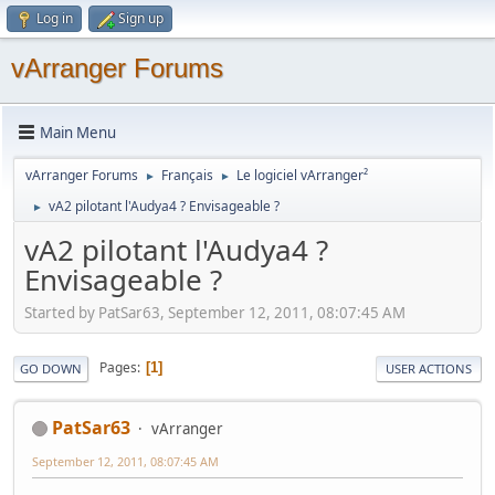
Log in
Sign up
vArranger Forums
Main Menu
vArranger Forums
Français
Le logiciel vArranger²
►
►
vA2 pilotant l'Audya4 ? Envisageable ?
►
vA2 pilotant l'Audya4 ?
Envisageable ?
Started by PatSar63, September 12, 2011, 08:07:45 AM
Pages
1
GO DOWN
USER ACTIONS
PatSar63
vArranger
September 12, 2011, 08:07:45 AM