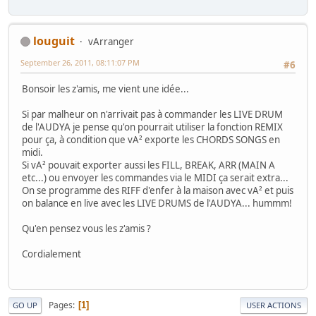
louguit
vArranger
September 26, 2011, 08:11:07 PM
#6
Bonsoir les z'amis, me vient une idée...
Si par malheur on n'arrivait pas à commander les LIVE DRUM
de l'AUDYA je pense qu'on pourrait utiliser la fonction REMIX
pour ça, à condition que vA² exporte les CHORDS SONGS en
midi.
Si vA² pouvait exporter aussi les FILL, BREAK, ARR (MAIN A
etc...) ou envoyer les commandes via le MIDI ça serait extra...
On se programme des RIFF d'enfer à la maison avec vA² et puis
on balance en live avec les LIVE DRUMS de l'AUDYA... hummm!
Qu'en pensez vous les z'amis ?
Cordialement
Pages
1
GO UP
USER ACTIONS