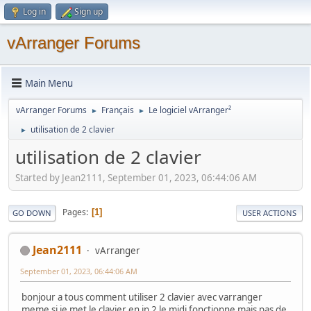
Log in
Sign up
vArranger Forums
Main Menu
vArranger Forums
Français
Le logiciel vArranger²
►
►
utilisation de 2 clavier
►
utilisation de 2 clavier
Started by Jean2111, September 01, 2023, 06:44:06 AM
Pages
1
GO DOWN
USER ACTIONS
Jean2111
vArranger
September 01, 2023, 06:44:06 AM
bonjour a tous comment utiliser 2 clavier avec varranger
meme si je met le clavier en in 2 le midi fonctionne mais pas de