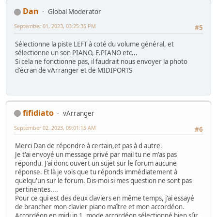
Dan
Global Moderator
September 01, 2023, 03:25:35 PM
#5
Sélectionne la piste LEFT à coté du volume général, et
sélectionne un son PIANO, E.PIANO etc...
Si cela ne fonctionne pas, il faudrait nous envoyer la photo
d'écran de vArranger et de MIDIPORTS
fifidiato
vArranger
September 02, 2023, 09:01:15 AM
#6
Merci Dan de répondre à certain,et pas à d autre.
Je t'ai envoyé un message privé par mail tu ne m'as pas
répondu. J'ai donc ouvert un sujet sur le forum aucune
réponse. Et là je vois que tu réponds immédiatement à
quelqu'un sur le forum. Dis-moi si mes question ne sont pas
pertinentes....
Pour ce qui est des deux claviers en même temps, j'ai essayé
de brancher mon clavier piano maître et mon accordéon.
Accordéon en midi in 1, mode accordéon sélectionné bien sûr,