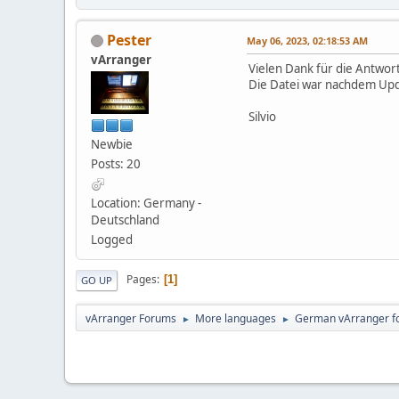
Pester
May 06, 2023, 02:18:53 AM
vArranger
Vielen Dank für die Antwort
Die Datei war nachdem Updat
Silvio
Newbie
Posts: 20
Location: Germany -
Deutschland
Logged
Pages
1
GO UP
vArranger Forums
More languages
German vArranger f
►
►