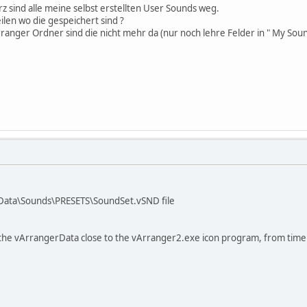
 sind alle meine selbst erstellten User Sounds weg.
ilen wo die gespeichert sind ?
anger Ordner sind die nicht mehr da (nur noch lehre Felder in " My Soun
rData\Sounds\PRESETS\SoundSet.vSND file
e the vArrangerData close to the vArranger2.exe icon program, from time to