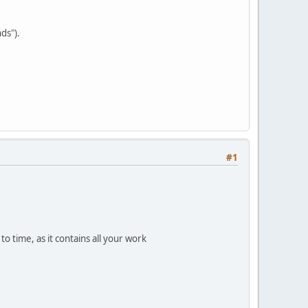
ds").
#1
 time, as it contains all your work