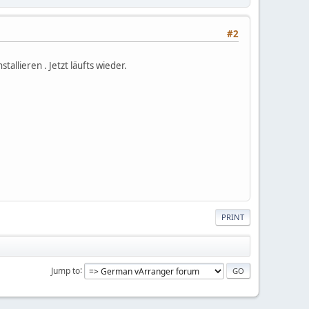
#2
llieren . Jetzt läufts wieder.
PRINT
Jump to