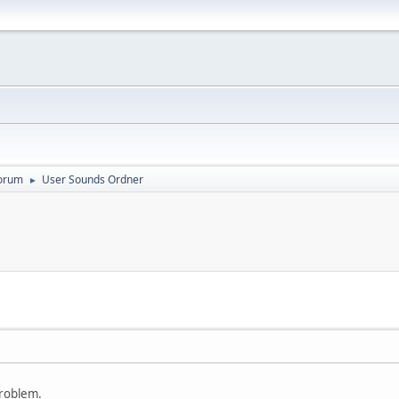
orum
User Sounds Ordner
►
Problem.