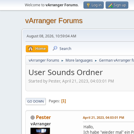
Welcome to
vArranger Forums
.
Log in
Sign up
vArranger Forums
August 08, 2026, 10:59:04 AM
Home
Search
vArranger Forums
More languages
German vArranger f
►
►
User Sounds Ordner
Started by Pester, April 21, 2023, 04:03:01 PM
Pages
1
GO DOWN
Pester
April 21, 2023, 04:03:01 PM
vArranger
Hallo,
Ich habe "wieder mal" ein 