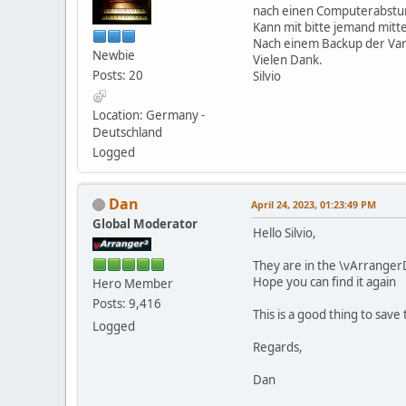
nach einen Computerabsturz
Kann mit bitte jemand mitte
Nach einem Backup der Varr
Newbie
Vielen Dank.
Posts: 20
Silvio
Location: Germany -
Deutschland
Logged
Dan
April 24, 2023, 01:23:49 PM
Global Moderator
Hello Silvio,
They are in the \vArrange
Hope you can find it again
Hero Member
Posts: 9,416
This is a good thing to sav
Logged
Regards,
Dan