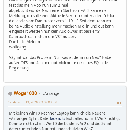
Habe lange nichts gemacht mit meinen vArranger2.Stellte nur
fest das mein Abo nun zum 2.mal
abgebucht wurde.Nach einen Start vom vAr2 kam eine
Meldung, ich solle eine Aktuelle Version runterladen.Ich lud
die letzte vom Dan runter,vers.1.19.12.Seit dem kann ich
keine Audio einstellung mehr machen.Midi in und out kann
eingestellt werden nur kein Audio.Was ist passiert?
Kann auch gar nicht mehr VST nutzen.
Dan bitte Melden
Wolfgang
VSyhnt war das Problem.Nur was ist denn nun Neu? Habe
außer OTS und 4 in und out Midi nur ein kleines EQ in der
Begleitung
Woge1000
vArranger
September 19, 2020, 03:02:08 PM
#1
Mit keinen Win10 Rechner,Laptop kann ich die Neuere
vArranger Syhnt Datei
laden.Es
läuft alles nur mit Win7 richtig.
Konnte nichtmal mit Win10 die beiden vAr2 und die Syhnt
datei runterladen.Nur mit ungeschützten Win7