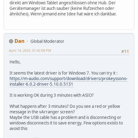
direkt am Windows Tablet angeschlossen ohne Hub. Der
Gerätemanager ist auch sauber (keine Rufzeichen oder
ähnliches). Wenn jemand eine Idee hat wäre ich dankbar.
Dan
Global Moderator
April 14, 2023, 01:42:08 PM
#11
Hello,
It seems the latest driver is for Windows 7. You can try it :
https://m-audio.com/support/download/drivers/prokeyssono-
installer-6.0.2-driver-5.10.0.5131
It is working OK during 3 minutes with ASIO?
What happens after 3 minutes? Do you see a red or yellow
message in the vArranger screen?
Maybe the USB cable has a problem and is disconnecting or
windows disconnects it to save energy. Few options exists to
avoid this