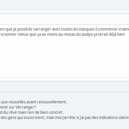
8 ans que je possède varranger avec toutes les banques il commence vraim
fera sonner mieux que ça au moins au niveau du audya ça serait déjà bien
s aux nouvelles avant renouvellement .
avenir sur VArranger?
nd du rêve mais rien de bien concret.
e des gens qui souscrivent, mais moi j'arrête si j'ai pas des indications clair