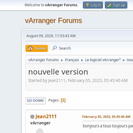
Welcome to
vArranger Forums
.
Log in
Sign up
vArranger Forums
August 09, 2026, 11:53:43 AM
Home
Search
vArranger Forums
Français
Le logiciel vArranger²
nou
►
►
►
nouvelle version
Started by Jean2111, February 05, 2023, 05:45:40 AM
Pages
1
GO DOWN
Jean2111
February 05, 2023, 05:45:40 AM
vArranger
bonjours a tous toujours pa