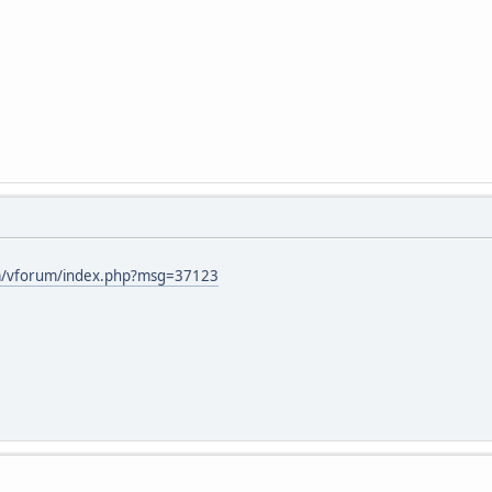
om/vforum/index.php?msg=37123