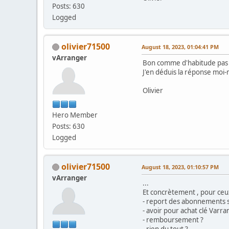
Posts: 630
Logged
olivier71500
August 18, 2023, 01:04:41 PM
vArranger
Bon comme d'habitude pas 
J'en déduis la réponse mo
Olivier
Hero Member
Posts: 630
Logged
olivier71500
August 18, 2023, 01:10:57 PM
vArranger
...
Et concrètement , pour ceux 
- report des abonnements su
- avoir pour achat clé Varr
- remboursement ?
- rien du tout ?