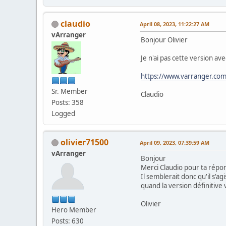
claudio
April 08, 2023, 11:22:27 AM
vArranger
Bonjour Olivier
Je n'ai pas cette version a
https://www.varranger.c
Sr. Member
Claudio
Posts: 358
Logged
olivier71500
April 09, 2023, 07:39:59 AM
vArranger
Bonjour
Merci Claudio pour ta répo
Il semblerait donc qu'il s'a
quand la version définitive
Olivier
Hero Member
Posts: 630