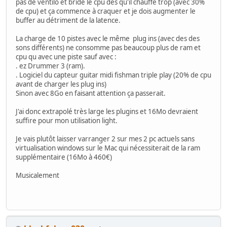
pas de ventilo et bride le cpu dès qu'il chauffe trop (avec 30%
de cpu) et ça commence à craquer et je dois augmenter le
buffer au détriment de la latence.
La charge de 10 pistes avec le même plug ins (avec des des
sons différents) ne consomme pas beaucoup plus de ram et
cpu qu avec une piste sauf avec :
. ez Drummer 3 (ram).
. Logiciel du capteur guitar midi fishman triple play (20% de cpu
avant de charger les plug ins)
Sinon avec 8Go en faisant attention ça passerait.
J'ai donc extrapolé très large les plugins et 16Mo devraient
suffire pour mon utilisation light.
Je vais plutôt laisser varranger 2 sur mes 2 pc actuels sans
virtualisation windows sur le Mac qui nécessiterait de la ram
supplémentaire (16Mo à 460€)
Musicalement