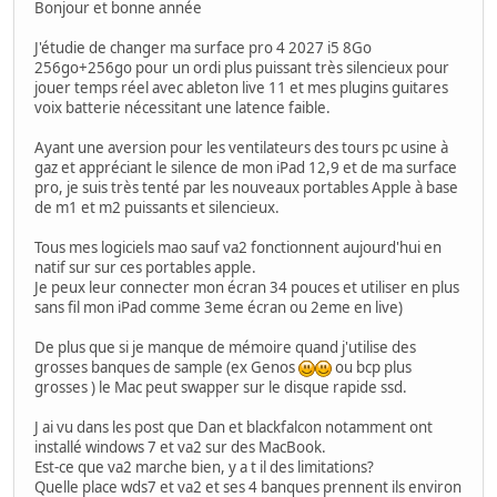
Bonjour et bonne année
J'étudie de changer ma surface pro 4 2027 i5 8Go
256go+256go pour un ordi plus puissant très silencieux pour
jouer temps réel avec ableton live 11 et mes plugins guitares
voix batterie nécessitant une latence faible.
Ayant une aversion pour les ventilateurs des tours pc usine à
gaz et appréciant le silence de mon iPad 12,9 et de ma surface
pro, je suis très tenté par les nouveaux portables Apple à base
de m1 et m2 puissants et silencieux.
Tous mes logiciels mao sauf va2 fonctionnent aujourd'hui en
natif sur sur ces portables apple.
Je peux leur connecter mon écran 34 pouces et utiliser en plus
sans fil mon iPad comme 3eme écran ou 2eme en live)
De plus que si je manque de mémoire quand j'utilise des
grosses banques de sample (ex Genos
ou bcp plus
grosses ) le Mac peut swapper sur le disque rapide ssd.
J ai vu dans les post que Dan et blackfalcon notamment ont
installé windows 7 et va2 sur des MacBook.
Est-ce que va2 marche bien, y a t il des limitations?
Quelle place wds7 et va2 et ses 4 banques prennent ils environ