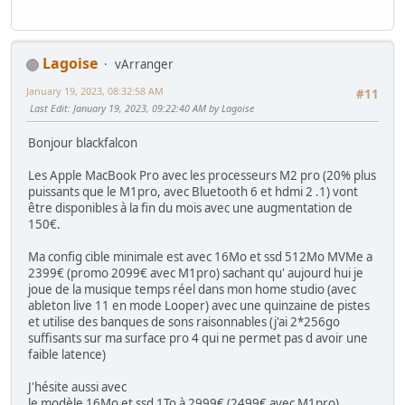
Lagoise
vArranger
January 19, 2023, 08:32:58 AM
#11
Last Edit
: January 19, 2023, 09:22:40 AM by Lagoise
Bonjour blackfalcon
Les Apple MacBook Pro avec les processeurs M2 pro (20% plus
puissants que le M1pro, avec Bluetooth 6 et hdmi 2 .1) vont
être disponibles à la fin du mois avec une augmentation de
150€.
Ma config cible minimale est avec 16Mo et ssd 512Mo MVMe a
2399€ (promo 2099€ avec M1pro) sachant qu' aujourd hui je
joue de la musique temps réel dans mon home studio (avec
ableton live 11 en mode Looper) avec une quinzaine de pistes
et utilise des banques de sons raisonnables (j'ai 2*256go
suffisants sur ma surface pro 4 qui ne permet pas d avoir une
faible latence)
J'hésite aussi avec
le modèle 16Mo et ssd 1To à 2999€ (2499€ avec M1pro)