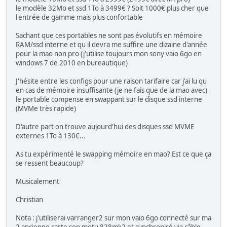
le modèle 32Mo et ssd 1To à 3499€ ? Soit 1000€ plus cher que
l'entrée de gamme mais plus confortable
Sachant que ces portables ne sont pas évolutifs en mémoire
RAM/ssd interne et qu il devra me suffire une dizaine d'année
pour la mao non pro (j'utilise toujours mon sony vaio 6go en
windows 7 de 2010 en bureautique)
J'hésite entre les configs pour une raison tarifaire car j'ai lu qu
en cas de mémoire insuffisante (je ne fais que de la mao avec)
le portable compense en swappant sur le disque ssd interne
(MVMe très rapide)
D'autre part on trouve aujourd'hui des disques ssd MVME
externes 1To à 130€...
As tu expérimenté le swapping mémoire en mao? Est ce que ça
se ressent beaucoup?
Musicalement
Christian
Nota : j'utiliserai varranger2 sur mon vaio 6go connecté sur ma
2 ancienne carte son motu 828mk2 et synchronisé via câble