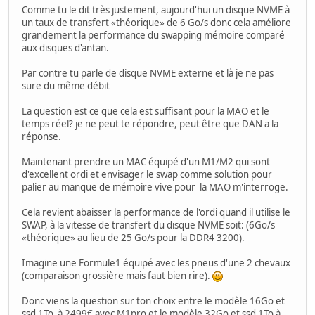
Comme tu le dit très justement, aujourd'hui un disque NVME à
un taux de transfert «théorique» de 6 Go/s donc cela améliore
grandement la performance du swapping mémoire comparé
aux disques d'antan.
Par contre tu parle de disque NVME externe et là je ne pas
sure du même débit
La question est ce que cela est suffisant pour la MAO et le
temps réel? je ne peut te répondre, peut être que DAN a la
réponse.
Maintenant prendre un MAC équipé d'un M1/M2 qui sont
d'excellent ordi et envisager le swap comme solution pour
palier au manque de mémoire vive pour la MAO m'interroge.
Cela revient abaisser la performance de l'ordi quand il utilise le
SWAP, à la vitesse de transfert du disque NVME soit: (6Go/s
«théorique» au lieu de 25 Go/s pour la DDR4 3200).
Imagine une Formule1 équipé avec les pneus d'une 2 chevaux
(comparaison grossière mais faut bien rire).
Donc viens la question sur ton choix entre le modèle 16Go et
ssd 1To à 2499€ avec M1pro et le modèle 32Go et ssd 1To à