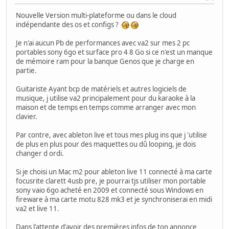
Nouvelle Version multi-plateforme ou dans le cloud
indépendante des os et configs ?
Je n'ai aucun Pb de performances avec va2 sur mes 2 pc
portables sony 6go et surface pro 4 8 Go si ce n'est un manque
de mémoire ram pour la banque Genos que je charge en
partie.
Guitariste Ayant bcp de matériels et autres logiciels de
musique, j utilise va2 principalement pour du karaoke à la
maison et de temps en temps comme arranger avec mon
clavier.
Par contre, avec ableton live et tous mes plug ins que j 'utilise
de plus en plus pour des maquettes ou dû looping, je dois
changer d ordi.
Si je choisi un Mac m2 pour ableton live 11 connecté à ma carte
focusrite clarett 4usb pre, je pourrai tjs utiliser mon portable
sony vaio 6go acheté en 2009 et connecté sous Windows en
fireware à ma carte motu 828 mk3 et je synchroniserai en midi
va2 et live 11.
Dans l'attente d'avoir des premières infos de ton annonce