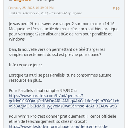
February 25, 2023, 01:39:06 PM
#19
Last Edit
: February 25, 2023, 01:43:49 PM by Lagoise
Je vais peut être essayer varranger 2 sur mon macpro 14 16
Mo quoique l écran tactile de ma surface pro soit bien pratique
pour varranger2) en allouant 8Go de ram pour parallèle et
Windows
Dan, la nouvelle version permettant de télécharger les
samples directement du ssd est prévue pour quand?
Info reçue ce jour :
Lorsque tu n'utilise pas Parallels, tu ne consommes aucune
ressource en plus..
Pour Parallels il faut compter 99,99€ ici
https://www.parallels.com/fr/pd/general/?
gclid=Cj0KCQiAgOefBhDgARIsAMhqXA4Cg16o9eJ9m7DX91xh
V963a2jMOibCIcMdHzygVoMzOwdS6rmoe_4aAr_XEALw_wcB
Pour Win11 Pro c'est donner pratiquement !! licence officielle
et lien de téléchargement iso chez microsoft
https://www.destock-informatique.com/cle-licence-code-