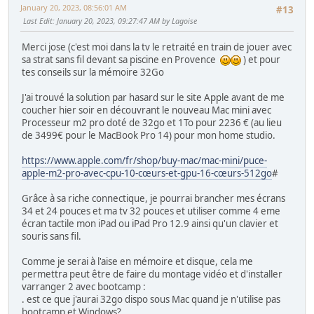
January 20, 2023, 08:56:01 AM
#13
Last Edit
: January 20, 2023, 09:27:47 AM by Lagoise
Merci jose (c'est moi dans la tv le retraité en train de jouer avec
sa strat sans fil devant sa piscine en Provence
) et pour
tes conseils sur la mémoire 32Go
J'ai trouvé la solution par hasard sur le site Apple avant de me
coucher hier soir en découvrant le nouveau Mac mini avec
Processeur m2 pro doté de 32go et 1To pour 2236 € (au lieu
de 3499€ pour le MacBook Pro 14) pour mon home studio.
https://www.apple.com/fr/shop/buy-mac/mac-mini/puce-
apple-m2-pro-avec-cpu-10-cœurs-et-gpu-16-cœurs-512go
#
Grâce à sa riche connectique, je pourrai brancher mes écrans
34 et 24 pouces et ma tv 32 pouces et utiliser comme 4 eme
écran tactile mon iPad ou iPad Pro 12.9 ainsi qu'un clavier et
souris sans fil.
Comme je serai à l'aise en mémoire et disque, cela me
permettra peut être de faire du montage vidéo et d'installer
varranger 2 avec bootcamp :
. est ce que j'aurai 32go dispo sous Mac quand je n'utilise pas
bootcamp et Windows?