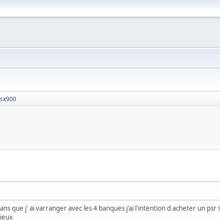
 sx900
ans que j' ai varranger avec les 4 banques j'ai l'intention d acheter un psr s
ieux