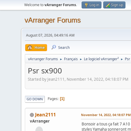
Welcome to
vArranger Forums
.
Log in
Sign up
vArranger Forums
August 07, 2026, 04:49:16 AM
Home
Search
vArranger Forums
Français
Le logiciel vArranger²
Psr
►
►
►
Psr sx900
Started by Jean2111, November 14, 2022, 04:18:07 PM
Pages
1
GO DOWN
Jean2111
November 14, 2022, 04:18:07 PM
vArranger
Bonsoir a tous ça fait 7 A10 
styles Yamaha sonneront m