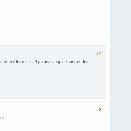
#1
ret entre les mains. Il y a beaucoup de sons et des
#2
ial