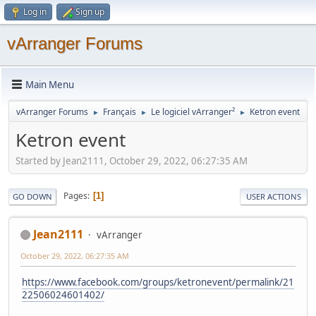
Log in
Sign up
vArranger Forums
Main Menu
vArranger Forums
Français
Le logiciel vArranger²
Ketron event
►
►
►
Ketron event
Started by Jean2111, October 29, 2022, 06:27:35 AM
Pages
1
GO DOWN
USER ACTIONS
Jean2111
vArranger
October 29, 2022, 06:27:35 AM
https://www.facebook.com/groups/ketronevent/permalink/21
22506024601402/