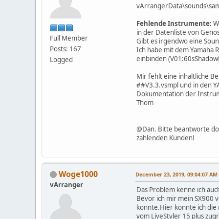
vArrangerData\sounds\sample
Fehlende Instrumente:
We
in der Datenliste von Geno
Full Member
Gibt es irgendwo eine Soun
Posts: 167
Ich habe mit dem Yamaha Re
einbinden (V01:60sShadowLe
Logged
Mir fehlt eine inhaltliche
##V3.3.vsmpl und in den YA
Dokumentation der Instru
Thom
@Dan. Bitte beantworte do
zahlenden Kunden!
Woge1000
December 23, 2019, 09:04:07 AM
vArranger
Das Problem kenne ich auc
Bevor ich mir mein SX900 v
konnte.Hier konnte ich di
vom LiveStyler 15 plus zug