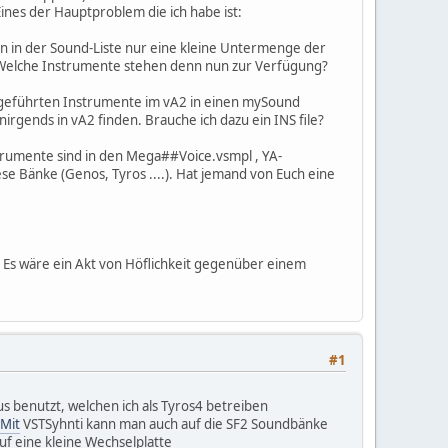
ines der Hauptproblem die ich habe ist:
n in der Sound-Liste nur eine kleine Untermenge der
n. Welche Instrumente stehen denn nun zur Verfügung?
ufgeführten Instrumente im vA2 in einen mySound
rgends in vA2 finden. Brauche ich dazu ein INS file?
trumente sind in den Mega##Voice.vsmpl , YA-
 Bänke (Genos, Tyros ....). Hat jemand von Euch eine
Es wäre ein Akt von Höflichkeit gegenüber einem
#1
s benutzt, welchen ich als Tyros4 betreiben
Mit
VSTSyhnti kann man auch auf die SF2 Soundbänke
uf eine kleine Wechselplatte