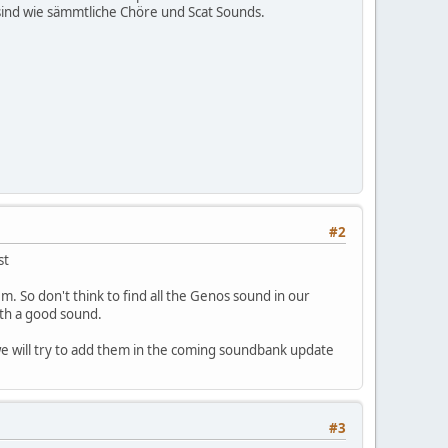
sind wie sämmtliche Chöre und Scat Sounds.
#2
st
. So don't think to find all the Genos sound in our
ith a good sound.
we will try to add them in the coming soundbank update
#3