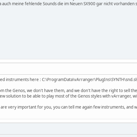
 ja auch meine fehlende Sounds die im Neuen SX900 gar nicht vorhanden 
oaded instruments here : C:\ProgramData\vArranger\PlugIns\SYNTH\snd.sl
om the Genos, we don't have them, and we don't have the right to sell them
w solution to be able to play most of the Genos styles with vArranger, w
are very important for you, you can tell me again few instruments, and 