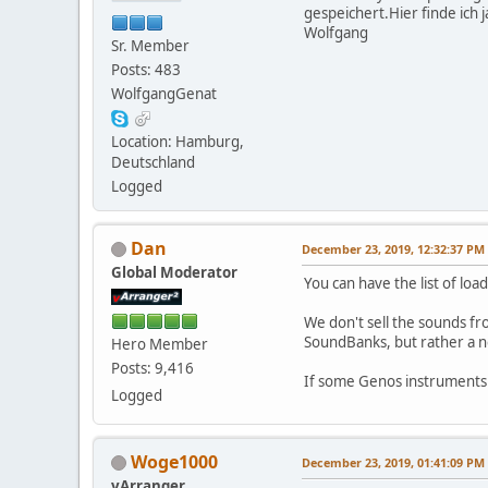
gespeichert.Hier finde ich
Wolfgang
Sr. Member
Posts: 483
WolfgangGenat
Location: Hamburg,
Deutschland
Logged
Dan
December 23, 2019, 12:32:37 PM
Global Moderator
You can have the list of l
We don't sell the sounds fr
SoundBanks, but rather a ne
Hero Member
Posts: 9,416
If some Genos instruments 
Logged
Woge1000
December 23, 2019, 01:41:09 PM
vArranger