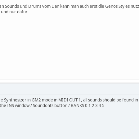
sen Sounds und Drums vom Dan kann man auch erst die Genos Styles nut
 und nur dafür
 Synthesizer in GM2 mode in MIDI OUT 1, all sounds should be found in th
n the INS window / Soundonts button / BANKS 0 1 2 3 4 5