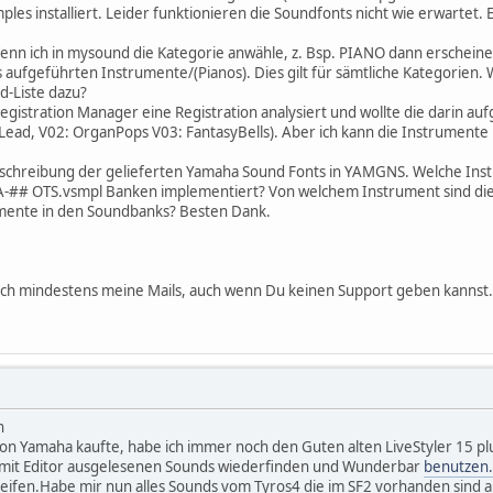
s installiert. Leider funktionieren die Soundfonts nicht wie erwartet. E
nn ich in mysound die Kategorie anwähle, z. Bsp. PIANO dann erscheine
s aufgeführten Instrumente/(Pianos). Dies gilt für sämtliche Kategorie
d-Liste dazu?
gistration Manager eine Registration analysiert und wollte die darin a
ad, V02: OrganPops V03: FantasyBells). Aber ich kann die Instrumente ni
 Beschreibung der gelieferten Yamaha Sound Fonts in YAMGNS. Welche Ins
-## OTS.vsmpl Banken implementiert? Von welchem Instrument sind diese
mente in den Soundbanks? Besten Dank.
ch mindestens meine Mails, auch wenn Du keinen Support geben kannst. 
h
on Yamaha kaufte, habe ich immer noch den Guten alten LiveStyler 15 plu
e mit Editor ausgelesenen Sounds wiederfinden und Wunderbar
benutzen.
reifen.Habe mir nun alles Sounds vom Tyros4 die im SF2 vorhanden sind a