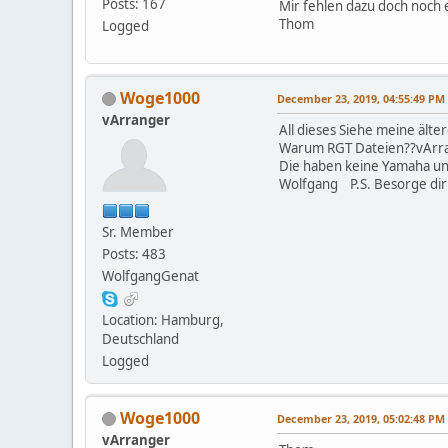
Posts: 167
Mir fehlen dazu doch noch
Thom
Logged
Woge1000
December 23, 2019, 04:55:49 PM
vArranger
All dieses Siehe meine älte
Warum RGT Dateien??vArran
Die haben keine Yamaha und
Wolfgang P.S. Besorge dir d
Sr. Member
Posts: 483
WolfgangGenat
Location: Hamburg,
Deutschland
Logged
Woge1000
December 23, 2019, 05:02:48 PM
vArranger