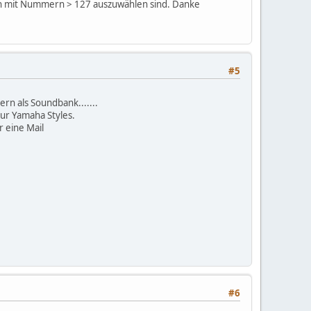
en mit Nummern > 127 auszuwählen sind. Danke
#5
n als Soundbank.......
ur Yamaha Styles.
r eine Mail
#6