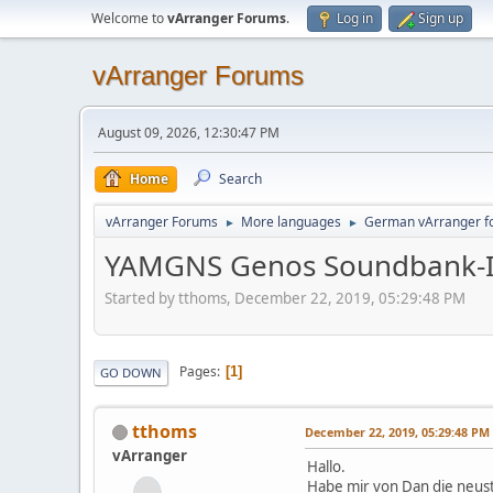
Welcome to
vArranger Forums
.
Log in
Sign up
vArranger Forums
August 09, 2026, 12:30:47 PM
Home
Search
vArranger Forums
More languages
German vArranger f
►
►
YAMGNS Genos Soundbank-I
Started by tthoms, December 22, 2019, 05:29:48 PM
Pages
1
GO DOWN
tthoms
December 22, 2019, 05:29:48 PM
vArranger
Hallo.
Habe mir von Dan die neus